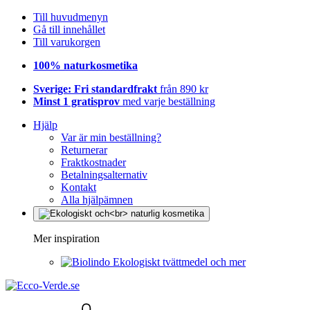
Till huvudmenyn
Gå till innehållet
Till varukorgen
100% naturkosmetika
Sverige: Fri standardfrakt
från 890 kr
Minst 1 gratisprov
med varje beställning
Hjälp
Var är min beställning?
Returnerar
Fraktkostnader
Betalningsalternativ
Kontakt
Alla hjälpämnen
Mer inspiration
Ekologiskt tvättmedel och mer