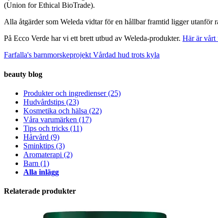
(Union for Ethical BioTrade).
Alla åtgärder som Weleda vidtar för en hållbar framtid ligger utanför ra
På Ecco Verde har vi ett brett utbud av Weleda-produkter.
Här är vårt 
Farfalla's barnmorskeprojekt
Vårdad hud trots kyla
beauty blog
Produkter och ingredienser
(25)
Hudvårdstips
(23)
Kosmetika och hälsa
(22)
Våra varumärken
(17)
Tips och tricks
(11)
Hårvård
(9)
Sminktips
(3)
Aromaterapi
(2)
Barn
(1)
Alla inlägg
Relaterade produkter