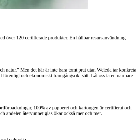
 med över 120 certifierade produkter. En hållbar resursanvändning
h natur.” Men det här är inte bara tomt prat utan Weleda tar konkreta
kt förenligt och ekonomiskt framgångsrikt sätt. Låt oss ta en närmare
tförpackningar, 100% av papperet och kartongen är certifierat och
och andelen återvunnet glas ökar också mer och mer.
erad palmolja.