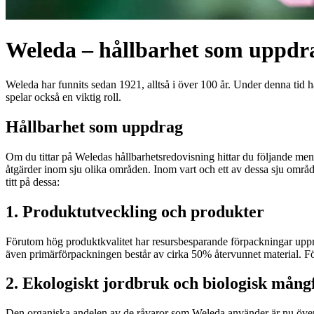
Weleda – hållbarhet som uppdr
Weleda har funnits sedan 1921, alltså i över 100 år. Under denna tid h
spelar också en viktig roll.
Hållbarhet som uppdrag
Om du tittar på Weledas hållbarhetsredovisning hittar du följande me
åtgärder inom sju olika områden. Inom vart och ett av dessa sju områden
titt på dessa:
1. Produktutveckling och produkter
Förutom hög produktkvalitet har resursbesparande förpackningar uppm
även primärförpackningen består av cirka 50% återvunnet material. Fö
2. Ekologiskt jordbruk och biologisk mång
Den organiska andelen av de råvaror som Weleda använder är nu över 8