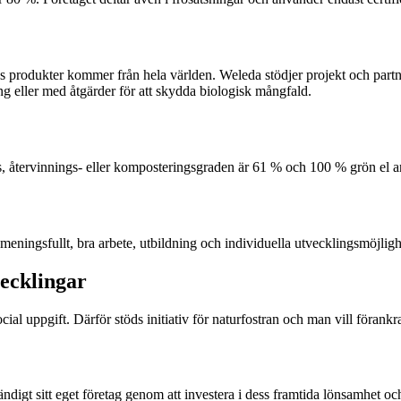
s produkter kommer från hela världen. Weleda stödjer projekt och partne
ng eller med åtgärder för att skydda biologisk mångfald.
s, återvinnings- eller komposteringsgraden är 61 % och 100 % grön el 
 meningsfullt, bra arbete, utbildning och individuella utvecklingsmöjligh
vecklingar
al uppgift. Därför stöds initiativ för naturfostran och man vill förankr
 ständigt sitt eget företag genom att investera i dess framtida lönsamh