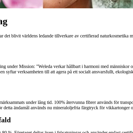
ag
ar det blivit världens ledande tillverkare av certifierad naturkosmetika
ning under Mission: ”Weleda verkar hållbart i harmoni med människor oc
 syftar verksamheten till att agera på ett socialt ansvarsfullt, ekologis
ärksammats under lång tid. 100% återvunna fibrer används för transpor
r detta ändamål används nu mineraloljefria färgtryck för vikkartonger 
fald
0 %. Företaget deltar även i frösatsningar och använder endast certifi