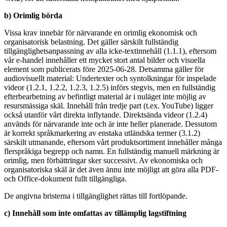
b) Orimlig börda
Vissa krav innebär för närvarande en orimlig ekonomisk och
organisatorisk belastning. Det gäller särskilt fullständig
tillgänglighetsanpassning av alla icke-textinnehåll (1.1.1), eftersom
vår e-handel innehåller ett mycket stort antal bilder och visuella
element som publicerats före 2025-06-28. Detsamma gäller för
audiovisuellt material: Undertexter och syntolkningar för inspelade
videor (1.2.1, 1.2.2, 1.2.3, 1.2.5) införs stegvis, men en fullständig
efterbearbetning av befintligt material är i nuläget inte möjlig av
resursmässiga skäl. Innehåll från tredje part (t.ex. YouTube) ligger
också utanför vårt direkta inflytande. Direktsända videor (1.2.4)
används för närvarande inte och är inte heller planerade. Dessutom
är korrekt språkmarkering av enstaka utländska termer (3.1.2)
särskilt utmanande, eftersom vårt produktsortiment innehåller många
flerspråkiga begrepp och namn. En fullständig manuell märkning är
orimlig, men förbättringar sker successivt. Av ekonomiska och
organisatoriska skäl är det även ännu inte möjligt att göra alla PDF-
och Office-dokument fullt tillgängliga.
De angivna bristerna i tillgänglighet rättas till fortlöpande.
c) Innehåll som inte omfattas av tillämplig lagstiftning