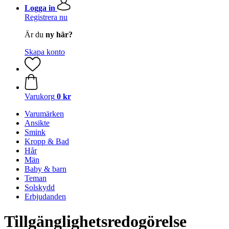
Logga in
Registrera nu
Är du
ny här?
Skapa konto
Varukorg
0 kr
Varumärken
Ansikte
Smink
Kropp & Bad
Hår
Män
Baby & barn
Teman
Solskydd
Erbjudanden
Tillgänglighetsredogörelse