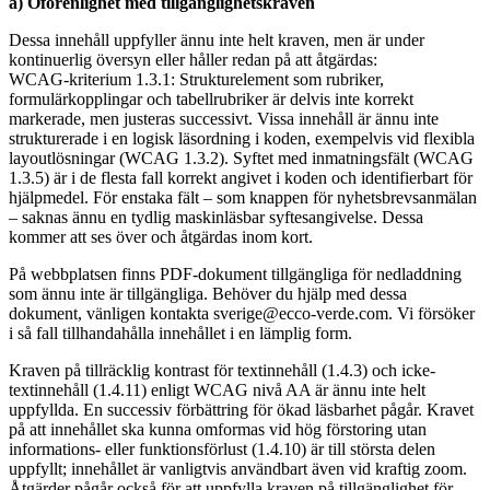
a) Oförenlighet med tillgänglighetskraven
Dessa innehåll uppfyller ännu inte helt kraven, men är under
kontinuerlig översyn eller håller redan på att åtgärdas:
WCAG-kriterium 1.3.1: Strukturelement som rubriker,
formulärkopplingar och tabellrubriker är delvis inte korrekt
markerade, men justeras successivt. Vissa innehåll är ännu inte
strukturerade i en logisk läsordning i koden, exempelvis vid flexibla
layoutlösningar (WCAG 1.3.2). Syftet med inmatningsfält (WCAG
1.3.5) är i de flesta fall korrekt angivet i koden och identifierbart för
hjälpmedel. För enstaka fält – som knappen för nyhetsbrevsanmälan
– saknas ännu en tydlig maskinläsbar syftesangivelse. Dessa
kommer att ses över och åtgärdas inom kort.
På webbplatsen finns PDF-dokument tillgängliga för nedladdning
som ännu inte är tillgängliga. Behöver du hjälp med dessa
dokument, vänligen kontakta sverige@ecco-verde.com. Vi försöker
i så fall tillhandahålla innehållet i en lämplig form.
Kraven på tillräcklig kontrast för textinnehåll (1.4.3) och icke-
textinnehåll (1.4.11) enligt WCAG nivå AA är ännu inte helt
uppfyllda. En successiv förbättring för ökad läsbarhet pågår. Kravet
på att innehållet ska kunna omformas vid hög förstoring utan
informations- eller funktionsförlust (1.4.10) är till största delen
uppfyllt; innehållet är vanligtvis användbart även vid kraftig zoom.
Åtgärder pågår också för att uppfylla kraven på tillgänglighet för