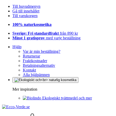
Till huvudmenyn
Gå till innehållet
Till varukorgen
100% naturkosmetika
Sverige: Fri standardfrakt
från 890 kr
Minst 1 gratisprov
med varje beställning
Hjälp
Var är min beställning?
Returnerar
Fraktkostnader
Betalningsalternativ
Kontakt
Alla hjälpämnen
Mer inspiration
Ekologiskt tvättmedel och mer