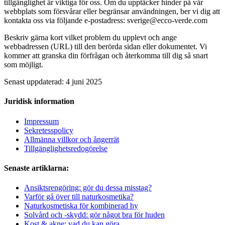
tillgänglighet är viktiga för oss. Om du upptäcker hinder på vår
webbplats som försvårar eller begränsar användningen, ber vi dig att
kontakta oss via följande e-postadress: sverige@ecco-verde.com
Beskriv gärna kort vilket problem du upplevt och ange
webbadressen (URL) till den berörda sidan eller dokumentet. Vi
kommer att granska din förfrågan och återkomma till dig så snart
som möjligt.
Senast uppdaterad: 4 juni 2025
Juridisk information
Impressum
Sekretesspolicy
Allmänna villkor och ångerrät
Tillgänglighetsredogörelse
Senaste artiklarna:
Ansiktsrengöring: gör du dessa misstag?
Varför gå över till naturkosmetika?
Naturkosmetiska för kombinerad hy
Solvård och -skydd: gör något bra för huden
Kost & akne: vad du kan göra