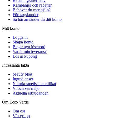
Betalningsalternativ
Kampanjer och rabatter
Behöver du mer hjälp?
Företagskunder
Så här använder du ditt konto
Mitt konto
Logga in
Skapa konto
Begär nytt lösenord
Var är min leverans?
Lös in kupong
Intressanta fakta
beauty blog
Ingredienser
Naturkosmetiska certifikat
Vi och vår miljö
Aktuella erbjudanden
Om Ecco Verde
Om oss
Vår grupp