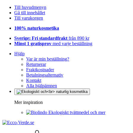
Till huvudmenyn
Gå till innehållet
Till varukorgen
100% naturkosmetika
Sverige: Fri standardfrakt
från 890 kr
Minst 1 gratisprov
med varje beställning
Hjälp
Var är min beställning?
Returnerar
Fraktkostnader
Betalningsalternativ
Kontakt
Alla hjälpämnen
Mer inspiration
Ekologiskt tvättmedel och mer