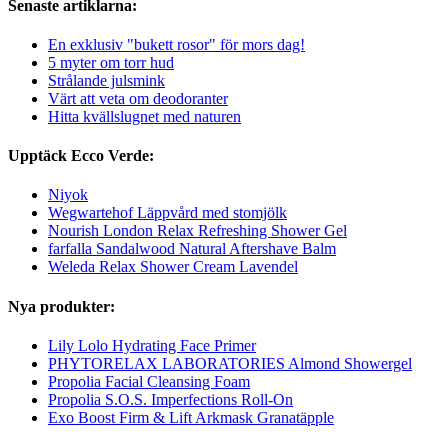
Senaste artiklarna:
En exklusiv "bukett rosor" för mors dag!
5 myter om torr hud
Strålande julsmink
Värt att veta om deodoranter
Hitta kvällslugnet med naturen
Upptäck Ecco Verde:
Niyok
Wegwartehof Läppvård med stomjölk
Nourish London Relax Refreshing Shower Gel
farfalla Sandalwood Natural Aftershave Balm
Weleda Relax Shower Cream Lavendel
Nya produkter:
Lily Lolo Hydrating Face Primer
PHYTORELAX LABORATORIES Almond Showergel
Propolia Facial Cleansing Foam
Propolia S.O.S. Imperfections Roll-On
Exo Boost Firm & Lift Arkmask Granatäpple