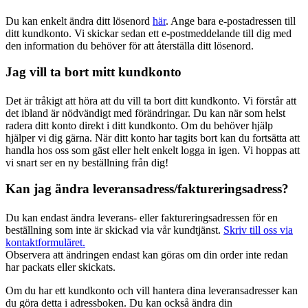
Du kan enkelt ändra ditt lösenord
här
. Ange bara e-postadressen till
ditt kundkonto. Vi skickar sedan ett e-postmeddelande till dig med
den information du behöver för att återställa ditt lösenord.
Jag vill ta bort mitt kundkonto
Det är tråkigt att höra att du vill ta bort ditt kundkonto. Vi förstår att
det ibland är nödvändigt med förändringar. Du kan när som helst
radera ditt konto direkt i ditt kundkonto. Om du behöver hjälp
hjälper vi dig gärna. När ditt konto har tagits bort kan du fortsätta att
handla hos oss som gäst eller helt enkelt logga in igen. Vi hoppas att
vi snart ser en ny beställning från dig!
Kan jag ändra leveransadress/faktureringsadress?
Du kan endast ändra leverans- eller faktureringsadressen för en
beställning som inte är skickad via vår kundtjänst.
Skriv till oss via
kontaktformuläret.
Observera att ändringen endast kan göras om din order inte redan
har packats eller skickats.
Om du har ett kundkonto och vill hantera dina leveransadresser kan
du göra detta i adressboken. Du kan också ändra din