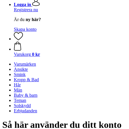
Logga in
Registrera nu
Är du
ny här?
Skapa konto
Varukorg
0 kr
Varumärken
Ansikte
Smink
Kropp & Bad
Hår
Män
Baby & barn
Teman
Solskydd
Erbjudanden
Så här använder du ditt konto