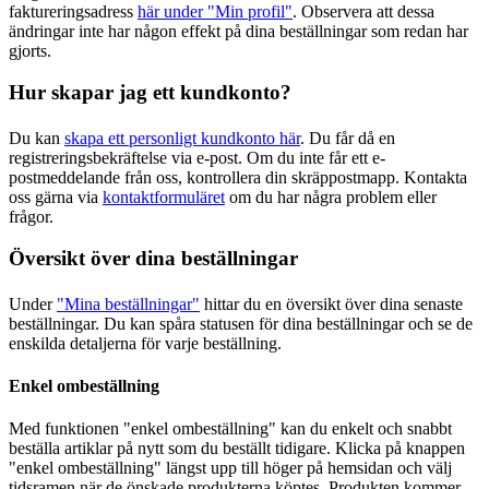
faktureringsadress
här under "Min profil"
. Observera att dessa
ändringar inte har någon effekt på dina beställningar som redan har
gjorts.
Hur skapar jag ett kundkonto?
Du kan
skapa ett personligt kundkonto här
. Du får då en
registreringsbekräftelse via e-post. Om du inte får ett e-
postmeddelande från oss, kontrollera din skräppostmapp. Kontakta
oss gärna via
kontaktformuläret
om du har några problem eller
frågor.
Översikt över dina beställningar
Under
"Mina beställningar"
hittar du en översikt över dina senaste
beställningar. Du kan spåra statusen för dina beställningar och se de
enskilda detaljerna för varje beställning.
Enkel ombeställning
Med funktionen "enkel ombeställning" kan du enkelt och snabbt
beställa artiklar på nytt som du beställt tidigare. Klicka på knappen
"enkel ombeställning" längst upp till höger på hemsidan och välj
tidsramen när de önskade produkterna köptes. Produkten kommer