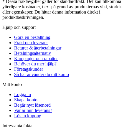
* Dessa fraktavgifter gäller för standardfrakt. Det kan tillkomma
ytterligare kostnader, t.ex. på grund av produkternas vikt, storlek
eller egenskaper. Du hittar denna information direkt i
produktbeskrivningen.
Hjälp och support
Göra en beställning
Frakt och leverans
Returer & återbetalningar
Betalningsalternativ
Kampanjer och rabatter
Behöver du mer hjälp?
Företagskunder
Så här använder du ditt konto
Mitt konto
Logga in
Skapa konto
Begär nytt lösenord
Var är min leverans?
Lös in kupong
Intressanta fakta