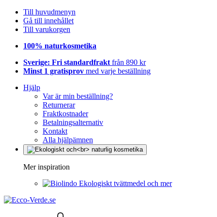
Till huvudmenyn
Gå till innehållet
Till varukorgen
100% naturkosmetika
Sverige: Fri standardfrakt
från 890 kr
Minst 1 gratisprov
med varje beställning
Hjälp
Var är min beställning?
Returnerar
Fraktkostnader
Betalningsalternativ
Kontakt
Alla hjälpämnen
Mer inspiration
Ekologiskt tvättmedel och mer