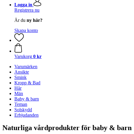
Logga in
Registrera nu
Är du
ny här?
Skapa konto
Varukorg
0 kr
Varumärken
Ansikte
Smink
Kropp & Bad
Hår
Män
Baby & barn
Teman
Solskydd
Erbjudanden
Naturliga vårdprodukter för baby & barn