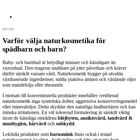
Varför välja naturkosmetika för
spädbarn och barn?
Baby- och barnhud är betydligt tunnare och känsligare än
vuxenhud. Den reagerar snabbare på yttre påverkan och kräver
därför särskilt varsam vård. Naturkosmetik bygger på utvalda
växtbaserade ingredienser, milda ytaktiva ämnen och vårdande oljor
som mandelolja eller sheasmör.
I motsats till konventionella produkter innehåller certifierad
naturkosmetik inga syntetiska dofter, aggressiva konserveringsmedel
eller mineraloljor. Detta skyddar den naturliga hudbarriären och kan
minska irritationen. En väl tolererad formulering är särskilt viktig
inom de känsliga områdena
blöjbyten, ansiktsvård, tandvård &
munhygien, hårvård
och
solskydd
.
Lekfulla produkter som
barnsmink
finns också i testad
naturkosmetisk kvalitet - hudvänliga och lätta att tvätta bort.