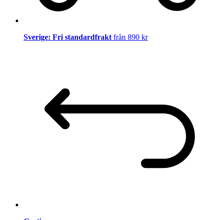
Sverige: Fri standardfrakt
från 890 kr