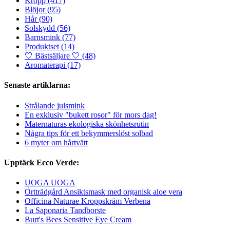
Kropp
(417)
Blöjor
(95)
Hår
(90)
Solskydd
(56)
Barnsmink
(77)
Produktset
(14)
🤍 Bästsäljare 🤍
(48)
Aromaterapi
(17)
Senaste artiklarna:
Strålande julsmink
En exklusiv "bukett rosor" för mors dag!
Maternaturas ekologiska skönhetsrutin
Några tips för ett bekymmerslöst solbad
6 myter om hårtvätt
Upptäck Ecco Verde:
UOGA UOGA
Örtträdgård Ansiktsmask med organisk aloe vera
Officina Naturae Kroppskräm Verbena
La Saponaria Tandborste
Burt's Bees Sensitive Eye Cream