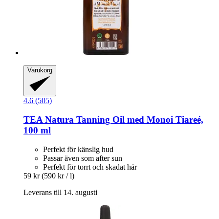
Varukorg
4.6 (505)
TEA Natura
Tanning Oil med Monoi Tiareé,
100 ml
Perfekt för känslig hud
Passar även som after sun
Perfekt för torrt och skadat hår
59 kr
(590 kr / l)
Leverans till 14. augusti