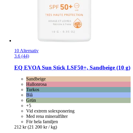
10 Alternativ
3.6 (44)
EQ EVOA
Sun Stick LSF50+, Sandbeige (10 g)
Sandbeige
Hallonrosa
Turkos
Blå
Grün
+5
Vid extrem solexponering
Med rena mineralfilter
För hela familjen
212 kr
(21 200 kr / kg)