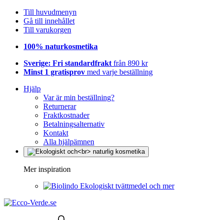
Till huvudmenyn
Gå till innehållet
Till varukorgen
100% naturkosmetika
Sverige: Fri standardfrakt
från 890 kr
Minst 1 gratisprov
med varje beställning
Hjälp
Var är min beställning?
Returnerar
Fraktkostnader
Betalningsalternativ
Kontakt
Alla hjälpämnen
Mer inspiration
Ekologiskt tvättmedel och mer