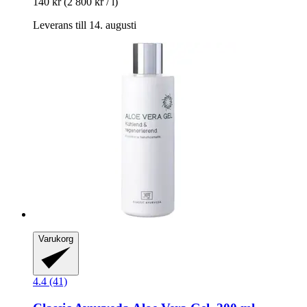
140 kr
(2 800 kr / l)
Leverans till 14. augusti
Varukorg
4.4 (41)