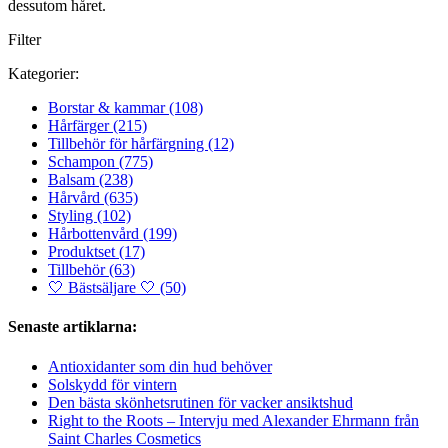
dessutom håret.
Filter
Kategorier:
Borstar & kammar
(108)
Hårfärger
(215)
Tillbehör för hårfärgning
(12)
Schampon
(775)
Balsam
(238)
Hårvård
(635)
Styling
(102)
Hårbottenvård
(199)
Produktset
(17)
Tillbehör
(63)
🤍 Bästsäljare 🤍
(50)
Senaste artiklarna:
Antioxidanter som din hud behöver
Solskydd för vintern
Den bästa skönhetsrutinen för vacker ansiktshud
Right to the Roots – Intervju med Alexander Ehrmann från
Saint Charles Cosmetics