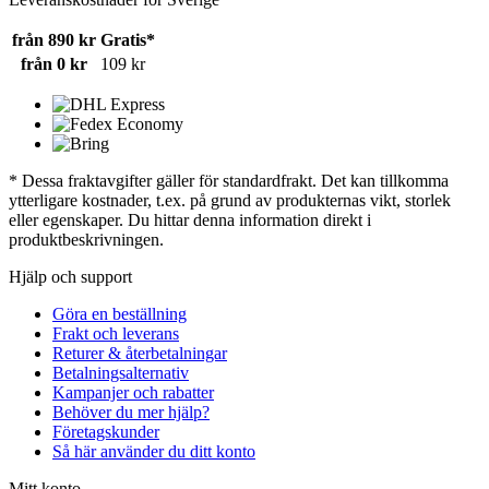
från 890 kr
Gratis*
från 0 kr
109 kr
* Dessa fraktavgifter gäller för standardfrakt. Det kan tillkomma
ytterligare kostnader, t.ex. på grund av produkternas vikt, storlek
eller egenskaper. Du hittar denna information direkt i
produktbeskrivningen.
Hjälp och support
Göra en beställning
Frakt och leverans
Returer & återbetalningar
Betalningsalternativ
Kampanjer och rabatter
Behöver du mer hjälp?
Företagskunder
Så här använder du ditt konto
Mitt konto