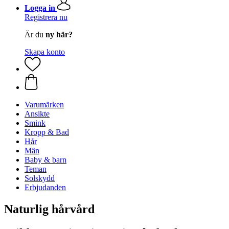
Logga in
Registrera nu
Är du
ny här?
Skapa konto
Varumärken
Ansikte
Smink
Kropp & Bad
Hår
Män
Baby & barn
Teman
Solskydd
Erbjudanden
Naturlig hårvård