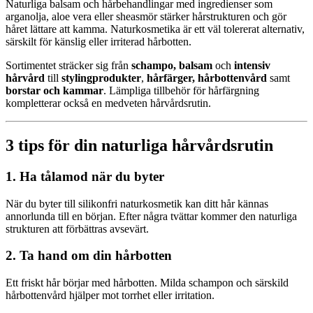
Naturliga balsam och hårbehandlingar med ingredienser som
arganolja, aloe vera eller sheasmör stärker hårstrukturen och gör
håret lättare att kamma. Naturkosmetika är ett väl tolererat alternativ,
särskilt för känslig eller irriterad hårbotten.
Sortimentet sträcker sig från
schampo, balsam
och
intensiv
hårvård
till
stylingprodukter
,
hårfärger, hårbottenvård
samt
borstar och kammar
. Lämpliga tillbehör för hårfärgning
kompletterar också en medveten hårvårdsrutin.
3 tips för din naturliga hårvårdsrutin
1. Ha tålamod när du byter
När du byter till silikonfri naturkosmetik kan ditt hår kännas
annorlunda till en början. Efter några tvättar kommer den naturliga
strukturen att förbättras avsevärt.
2. Ta hand om din hårbotten
Ett friskt hår börjar med hårbotten. Milda schampon och särskild
hårbottenvård hjälper mot torrhet eller irritation.