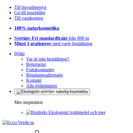
Till huvudmenyn
Gå till innehållet
Till varukorgen
100% naturkosmetika
Sverige: Fri standardfrakt
från 890 kr
Minst 1 gratisprov
med varje beställning
Hjälp
Var är min beställning?
Returnerar
Fraktkostnader
Betalningsalternativ
Kontakt
Alla hjälpämnen
Mer inspiration
Ekologiskt tvättmedel och mer