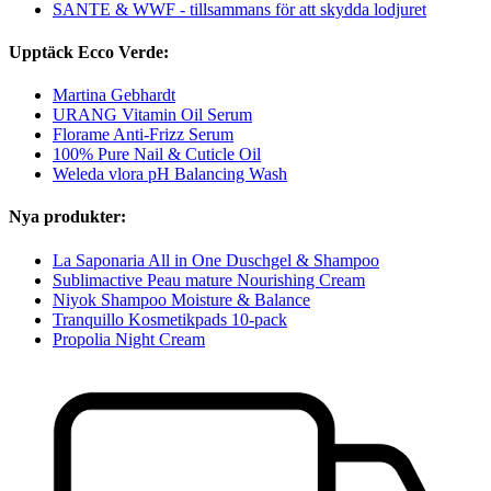
SANTE & WWF - tillsammans för att skydda lodjuret
Upptäck Ecco Verde:
Martina Gebhardt
URANG Vitamin Oil Serum
Florame Anti-Frizz Serum
100% Pure Nail & Cuticle Oil
Weleda vlora pH Balancing Wash
Nya produkter:
La Saponaria All in One Duschgel & Shampoo
Sublimactive Peau mature Nourishing Cream
Niyok Shampoo Moisture & Balance
Tranquillo Kosmetikpads 10-pack
Propolia Night Cream