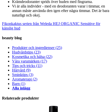
Krämdeodoranter sprids över huden med fingrarna.
Vi är alla individer - med en deodoranten varar i timmar, en
annan måste använda den igen efter några timmar. Det är bara
naturligt och okej.
Fikonkaktus serien från Weleda
HEJ ORGANIC Sensitive för
känslig hud
beauty blog
Produkter och ingredienser
(25)
Hudvårdstips
(23)
Kosmetika och hälsa
(22)
Våra varumärken
(17)
Tips och tricks
(11)
Hårvård
(9)
Sminktips
(3)
Aromaterapi
(2)
Barn
(1)
Alla inlägg
Relaterade produkter