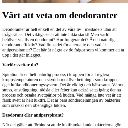
Värt att veta om deodoranter
Deodoranter är helt enkelt en del av våra liv - mestadels utan att
ifrågasättas. Det viktigaste är att inte lukta starkt! Men varför
behöver vi alls en deodorant? Hur fungerar det? Är en naturlig
deodorant effektiv? Vad finns det för alternativ och vad är
antiperspiranter? Det här är några av de frågor som vi kommer att ta
upp i det gär inlägget.
Varför svettar du?
Spiration är en helt naturlig process i kroppen för att reglera
kroppstemperaturen och skydda mot överhettning - som kroppens
eget luftkonditioneringssystem. Det är viktigt och hälsosamt. Värme,
stress, ansträngning, rädsla eller feber kan också sätta igång denna
process och orsaka svettpärlor på huden. Vad många inte vet är att
färsk svett är helt luktfri. Det är bara sönderdelningen av bakterier
som orsakar den obehagliga lukten.
Deodorant eller antiperspirant?
När det gäller att förhindra att de luktframkallande bakterierna gör