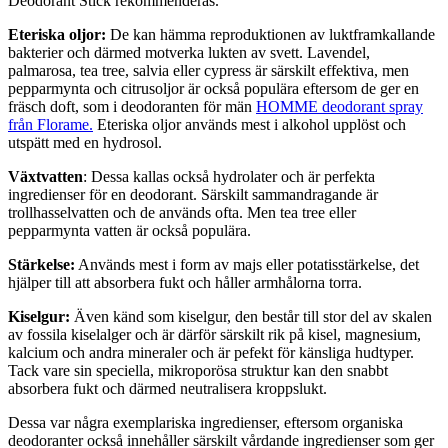
Deodorant Stick rekommenderas.
Eteriska oljor:
De kan hämma reproduktionen av luktframkallande
bakterier och därmed motverka lukten av svett. Lavendel,
palmarosa, tea tree, salvia eller cypress är särskilt effektiva, men
pepparmynta och citrusoljor är också populära eftersom de ger en
fräsch doft, som i deodoranten för män
HOMME deodorant spray
från Florame.
Eteriska oljor används mest i alkohol upplöst och
utspätt med en hydrosol.
Växtvatten
: Dessa kallas också hydrolater och är perfekta
ingredienser för en deodorant. Särskilt sammandragande är
trollhasselvatten och de används ofta. Men tea tree eller
pepparmynta vatten är också populära.
Stärkelse:
Används mest i form av majs eller potatisstärkelse, det
hjälper till att absorbera fukt och håller armhålorna torra.
Kiselgur:
Även känd som kiselgur, den består till stor del av skalen
av fossila kiselalger och är därför särskilt rik på kisel, magnesium,
kalcium och andra mineraler och är pefekt för känsliga hudtyper.
Tack vare sin speciella, mikroporösa struktur kan den snabbt
absorbera fukt och därmed neutralisera kroppslukt.
Dessa var några exemplariska ingredienser, eftersom organiska
deodoranter också innehåller särskilt vårdande ingredienser som ger