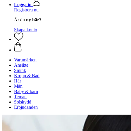
Logga in
Registrera nu
Är du
ny här?
Skapa konto
Varumärken
Ansikte
Smink
Kropp & Bad
Hår
Män
Baby & barn
Teman
Solskydd
Erbjudanden