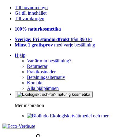
Till huvudmenyn
Gå till innehållet
Till varukorgen
100% naturkosmetika
Sverige: Fri standardfrakt
från 890 kr
Minst 1 gratisprov
med varje beställning
Hjälp
Var är min beställning?
Returnerar
Fraktkostnader
Betalningsalternativ
Kontakt
Alla hjälpämnen
Mer inspiration
Ekologiskt tvättmedel och mer