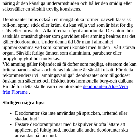
näring åt den känsliga underarmshuden och håller den smidig eller
säkerställer en särskilt trevlig konsistens.
Deodoranter finns också i en mängd olika former: oavsett klassisk
roll-on, spray, stick eller kräm, du kan välja vad som är bäst för dig
själv eller prova det. Alla föredrar något annorlunda. Dessutom bör
särskilda omständigheter som graviditet eller amning beaktas när det
gäller deodoranten. Under denna tid bör man i allmänhet
uppmärksamma vad som kommer i kontakt med huden - vårt största
organ. Särskilt farliga ämnen som aluminium, parabener eller
propylenglykol bör undvikas.
Vid amning gäller följande: så få dofter som möjligt, eftersom de kan
irritera barnets näsa - och deras luktsinne är särskilt utsatt. För detta
rekommenderar vi "amningsvänliga" deodoranter som tillgodoser
önskan om säkerhet och friskhet trots hormonella berg-och dalbana.
En idé för detta skulle vara den otorkade
deodoranten Aloe Vera
från Florame
.
Slutligen några tips:
Deodoranter ska inte användas på sprucken, irriterad eller
skadad hud!
Fastare deodorantpinnar med bakpulver är ofta lättare att
applicera på fuktig hud, medan alla andra deodoranter ska
användas på torr hud.