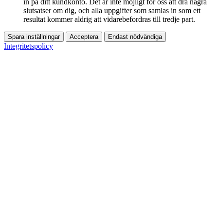
in på ditt kundkonto. Det är inte möjligt för oss att dra några
slutsatser om dig, och alla uppgifter som samlas in som ett
resultat kommer aldrig att vidarebefordras till tredje part.
Spara inställningar
Acceptera
Endast nödvändiga
Integritetspolicy