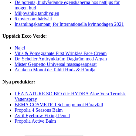
De potenta, hudvårdande egenskaperna hos nattljus för
mogen hud
Miljövänlig tandhygien
6 myter om hårtvätt
Insamlingskampanj för Internationella kvinnodagen 2021
Upptäck Ecco Verde:
Najel
Vitis & Pomegranate First Wrinkles Face Cream
Dr. Scheller Antirynkkräm Dagkräm med Argan
Mister Geppetto Universal massageapparat
Anakena Monoi de Tahiti Hud- & Hårolja
Nya produkter:
LÉA NATURE SO BiO étic HYDRA Aloe Vera Termisk
Vattenspray
BEMA COSMETICI Schampo mot Håravfall
Propolia 4 Seasons Balm
Avril Eyebrow Fixing Pencil
Propolia Active Balm