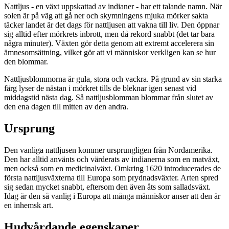
Nattljus - en växt uppskattad av indianer - har ett talande namn. När
solen är på väg att gå ner och skymningens mjuka mörker sakta
täcker landet är det dags för nattljusen att vakna till liv. Den öppnar
sig alltid efter mörkrets inbrott, men då rekord snabbt (det tar bara
några minuter). Växten gör detta genom att extremt accelerera sin
ämnesomsättning, vilket gör att vi människor verkligen kan se hur
den blommar.
Nattljusblommorna är gula, stora och vackra. På grund av sin starka
färg lyser de nästan i mörkret tills de bleknar igen senast vid
middagstid nästa dag. Så nattljusblomman blommar från slutet av
den ena dagen till mitten av den andra.
Ursprung
Den vanliga nattljusen kommer ursprungligen från Nordamerika.
Den har alltid använts och värderats av indianerna som en matväxt,
men också som en medicinalväxt. Omkring 1620 introducerades de
första nattljusväxterna till Europa som prydnadsväxter. Arten spred
sig sedan mycket snabbt, eftersom den även åts som salladsväxt.
Idag är den så vanlig i Europa att många människor anser att den är
en inhemsk art.
Hudvårdande egenskaper