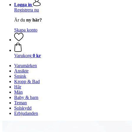
Logga in
Registrera nu
Är du
ny här?
Skapa konto
Varukorg
0 kr
Varumärken
Ansikte
Smink
Kropp & Bad
Hår
Män
Baby & barn
Teman
Solskydd
Erbjudanden