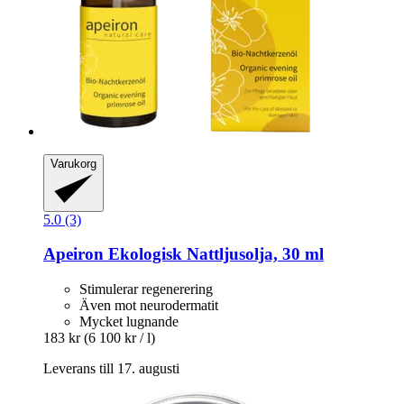
Varukorg
5.0 (3)
Apeiron
Ekologisk Nattljusolja, 30 ml
Stimulerar regenerering
Även mot neurodermatit
Mycket lugnande
183 kr
(6 100 kr / l)
Leverans till 17. augusti