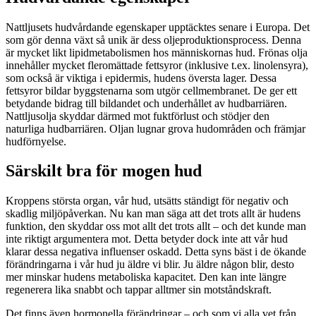
Nattljusets hudvårdande egenskaper upptäcktes senare i Europa. Det
som gör denna växt så unik är dess oljeproduktionsprocess. Denna
är mycket likt lipidmetabolismen hos människornas hud. Frönas olja
innehåller mycket fleromättade fettsyror (inklusive t.ex. linolensyra),
som också är viktiga i epidermis, hudens översta lager. Dessa
fettsyror bildar byggstenarna som utgör cellmembranet. De ger ett
betydande bidrag till bildandet och underhållet av hudbarriären.
Nattljusolja skyddar därmed mot fuktförlust och stödjer den
naturliga hudbarriären. Oljan lugnar grova hudområden och främjar
hudförnyelse.
Särskilt bra för mogen hud
Kroppens största organ, vår hud, utsätts ständigt för negativ och
skadlig miljöpåverkan. Nu kan man säga att det trots allt är hudens
funktion, den skyddar oss mot allt det trots allt – och det kunde man
inte riktigt argumentera mot. Detta betyder dock inte att vår hud
klarar dessa negativa influenser oskadd. Detta syns bäst i de ökande
förändringarna i vår hud ju äldre vi blir. Ju äldre någon blir, desto
mer minskar hudens metaboliska kapacitet. Den kan inte längre
regenerera lika snabbt och tappar alltmer sin motståndskraft.
Det finns även hormonella förändringar – och som vi alla vet från