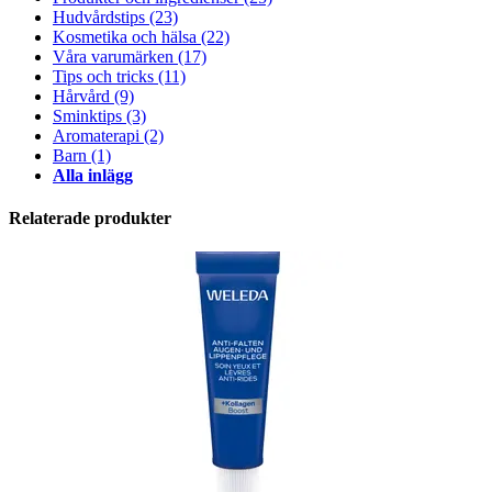
Hudvårdstips
(23)
Kosmetika och hälsa
(22)
Våra varumärken
(17)
Tips och tricks
(11)
Hårvård
(9)
Sminktips
(3)
Aromaterapi
(2)
Barn
(1)
Alla inlägg
Relaterade produkter