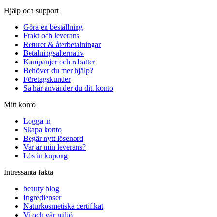
Hjälp och support
Göra en beställning
Frakt och leverans
Returer & återbetalningar
Betalningsalternativ
Kampanjer och rabatter
Behöver du mer hjälp?
Företagskunder
Så här använder du ditt konto
Mitt konto
Logga in
Skapa konto
Begär nytt lösenord
Var är min leverans?
Lös in kupong
Intressanta fakta
beauty blog
Ingredienser
Naturkosmetiska certifikat
Vi och vår miljö