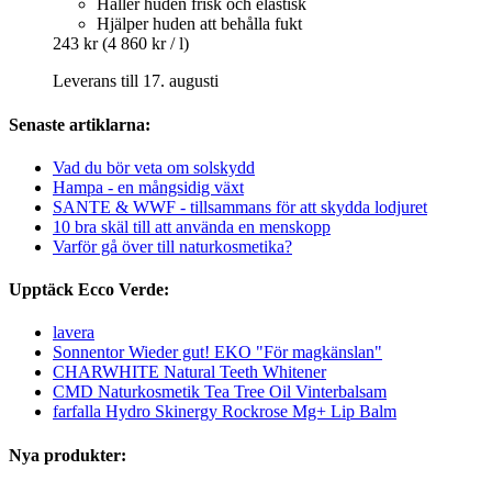
Håller huden frisk och elastisk
Hjälper huden att behålla fukt
243 kr
(4 860 kr / l)
Leverans till 17. augusti
Senaste artiklarna:
Vad du bör veta om solskydd
Hampa - en mångsidig växt
SANTE & WWF - tillsammans för att skydda lodjuret
10 bra skäl till att använda en menskopp
Varför gå över till naturkosmetika?
Upptäck Ecco Verde:
lavera
Sonnentor Wieder gut! EKO "För magkänslan"
CHARWHITE Natural Teeth Whitener
CMD Naturkosmetik Tea Tree Oil Vinterbalsam
farfalla Hydro Skinergy Rockrose Mg+ Lip Balm
Nya produkter: