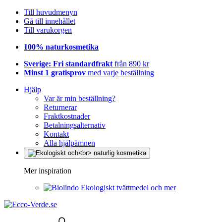
Till huvudmenyn
Gå till innehållet
Till varukorgen
100% naturkosmetika
Sverige: Fri standardfrakt
från 890 kr
Minst 1 gratisprov
med varje beställning
Hjälp
Var är min beställning?
Returnerar
Fraktkostnader
Betalningsalternativ
Kontakt
Alla hjälpämnen
Mer inspiration
Ekologiskt tvättmedel och mer