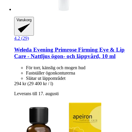
Varukorg
4.2 (29)
Weleda
Evening Primrose Firming Eye & Lip
Care -​ Nattljus ögon-​ och läppvård, 10 ml
För torr, känslig och mogen hud
Fastställer ögonkonturerna
Slätar ut läppområdet
294 kr
(29 400 kr / l)
Leverans till 17. augusti