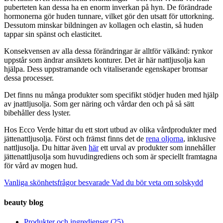
puberteten kan dessa ha en enorm inverkan på hyn. De förändrade
hormonerna gör huden tunnare, vilket gör den utsatt för uttorkning.
Dessutom minskar bildningen av kollagen och elastin, så huden
tappar sin spänst och elasticitet.
Konsekvensen av alla dessa förändringar är alltför välkänd: rynkor
uppstår som ändrar ansiktets konturer. Det är här nattljusolja kan
hjälpa. Dess uppstramande och vitaliserande egenskaper bromsar
dessa processer.
Det finns nu många produkter som specifikt stödjer huden med hjälp
av jnattljusolja. Som ger näring och vårdar den och på så sätt
bibehåller dess lyster.
Hos Ecco Verde hittar du ett stort utbud av olika vårdprodukter med
jättenattljusolja. Först och främst finns det de
rena oljorna
, inklusive
nattljusolja. Du hittar även
här
ett urval av produkter som innehåller
jättenattljusolja som huvudingrediens och som är speciellt framtagna
för vård av mogen hud.
Vanliga skönhetsfrågor besvarade
Vad du bör veta om solskydd
beauty blog
Produkter och ingredienser
(25)