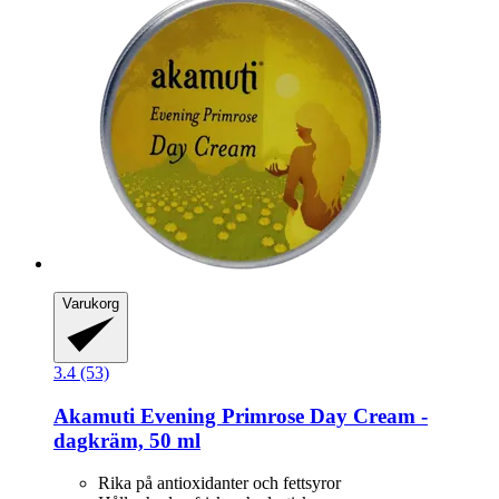
Varukorg
3.4 (53)
Akamuti
Evening Primrose Day Cream -​
dagkräm, 50 ml
Rika på antioxidanter och fettsyror