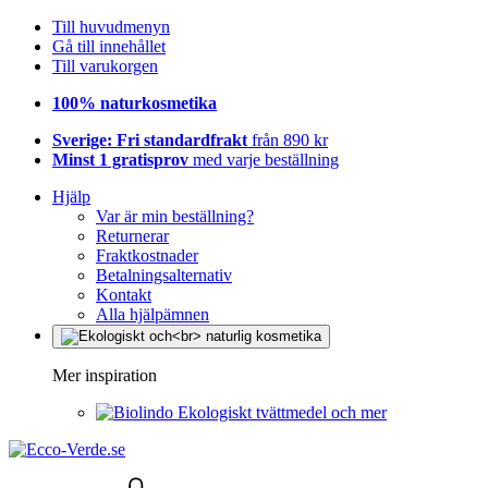
Till huvudmenyn
Gå till innehållet
Till varukorgen
100% naturkosmetika
Sverige: Fri standardfrakt
från 890 kr
Minst 1 gratisprov
med varje beställning
Hjälp
Var är min beställning?
Returnerar
Fraktkostnader
Betalningsalternativ
Kontakt
Alla hjälpämnen
Mer inspiration
Ekologiskt tvättmedel och mer