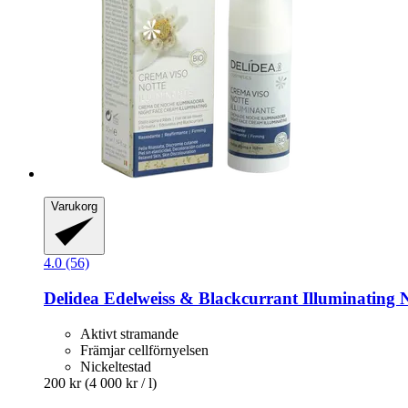
Varukorg
4.0 (56)
Delidea
Edelweiss & Blackcurrant Illuminating 
Aktivt stramande
Främjar cellförnyelsen
Nickeltestad
200 kr
(4 000 kr / l)