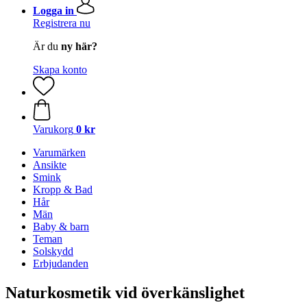
Logga in
Registrera nu
Är du
ny här?
Skapa konto
Varukorg
0 kr
Varumärken
Ansikte
Smink
Kropp & Bad
Hår
Män
Baby & barn
Teman
Solskydd
Erbjudanden
Naturkosmetik vid överkänslighet