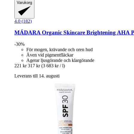
Varukorg
4.0 (182)
MÁDARA Organic Skincare
Brightening AHA Pe
-30%
För mogen, krävande och oren hud
Även vid pigmentfläckar
Agerar ljusgörande och klargörande
221 kr
317 kr
(3 683 kr / l)
Leverans till 14. augusti