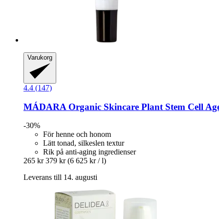
Varukorg
4.4 (147)
MÁDARA Organic Skincare
Plant Stem Cell Age
-30%
För henne och honom
Lätt tonad, silkeslen textur
Rik på anti-aging ingredienser
265 kr
379 kr
(6 625 kr / l)
Leverans till 14. augusti