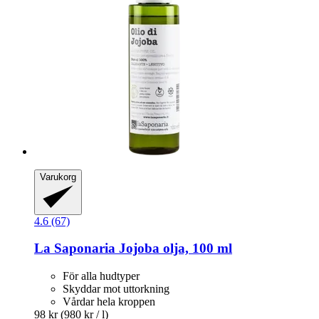
Varukorg
4.6 (67)
La Saponaria
Jojoba olja, 100 ml
För alla hudtyper
Skyddar mot uttorkning
Vårdar hela kroppen
98 kr
(980 kr / l)