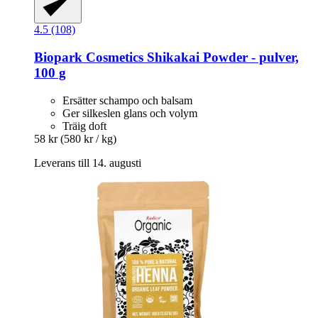
4.5 (108)
Biopark Cosmetics
Shikakai Powder -​ pulver,
100 g
Ersätter schampo och balsam
Ger silkeslen glans och volym
Träig doft
58 kr
(580 kr / kg)
Leverans till 14. augusti