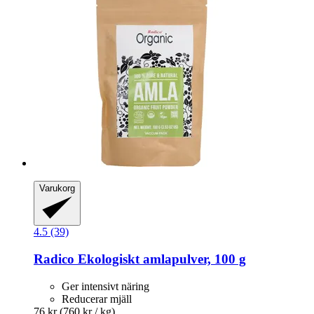
Varukorg
4.5 (39)
Radico
Ekologiskt amlapulver, 100 g
Ger intensivt näring
Reducerar mjäll
76 kr
(760 kr / kg)