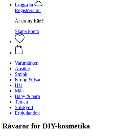
Logga in
Registrera nu
Är du
ny här?
Skapa konto
Varumärken
Ansikte
Smink
Kropp & Bad
Hår
Män
Baby & barn
Teman
Solskydd
Erbjudanden
Råvaror för DIY-kosmetika