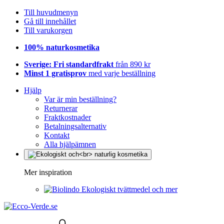
Till huvudmenyn
Gå till innehållet
Till varukorgen
100% naturkosmetika
Sverige: Fri standardfrakt
från 890 kr
Minst 1 gratisprov
med varje beställning
Hjälp
Var är min beställning?
Returnerar
Fraktkostnader
Betalningsalternativ
Kontakt
Alla hjälpämnen
Mer inspiration
Ekologiskt tvättmedel och mer