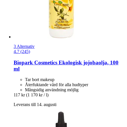
3 Alternativ
4.7 (245)
Biopark Cosmetics
Ekologisk jojobaolja, 100
ml
Tar bort makeup
Återfuktande vård för alla hudtyper
Mångsidig användning möjlig
117 kr
(1 170 kr / l)
Leverans till 14. augusti