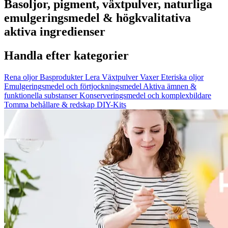
Basoljor, pigment, växtpulver, naturliga
emulgeringsmedel & högkvalitativa
aktiva ingredienser
Handla efter kategorier
Rena oljor
Basprodukter
Lera
Växtpulver
Vaxer
Eteriska oljor
Emulgeringsmedel och förtjockningsmedel
Aktiva ämnen &
funktionella substanser
Konserveringsmedel och komplexbildare
Tomma behållare & redskap
DIY-Kits