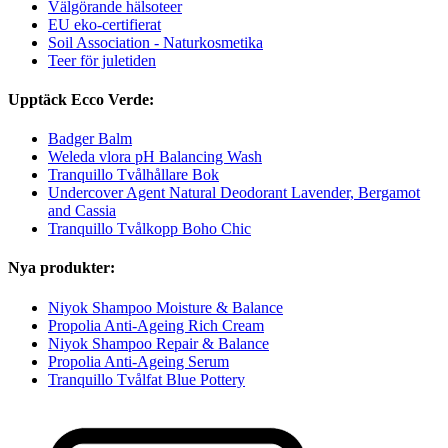
Välgörande hälsoteer
EU eko-certifierat
Soil Association - Naturkosmetika
Teer för juletiden
Upptäck Ecco Verde:
Badger Balm
Weleda vlora pH Balancing Wash
Tranquillo Tvålhållare Bok
Undercover Agent Natural Deodorant Lavender, Bergamot
and Cassia
Tranquillo Tvålkopp Boho Chic
Nya produkter:
Niyok Shampoo Moisture & Balance
Propolia Anti-Ageing Rich Cream
Niyok Shampoo Repair & Balance
Propolia Anti-Ageing Serum
Tranquillo Tvålfat Blue Pottery