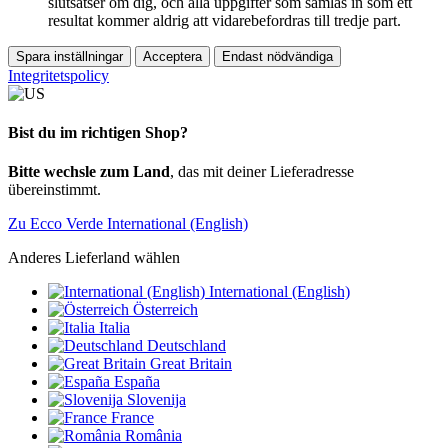
slutsatser om dig, och alla uppgifter som samlas in som ett
resultat kommer aldrig att vidarebefordras till tredje part.
Spara inställningar
Acceptera
Endast nödvändiga
Integritetspolicy
Bist du im richtigen Shop?
Bitte wechsle zum Land
, das mit deiner Lieferadresse
übereinstimmt.
Zu Ecco Verde International (English)
Anderes Lieferland wählen
International (English)
Österreich
Italia
Deutschland
Great Britain
España
Slovenija
France
România