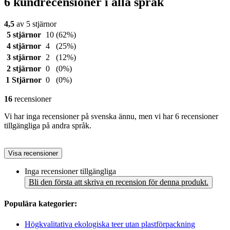
6 kundrecensioner i alla språk
4,5
av 5 stjärnor
5 stjärnor
10
(62%)
4 stjärnor
4
(25%)
3 stjärnor
2
(12%)
2 stjärnor
0
(0%)
1 Stjärnor
0
(0%)
16
recensioner
Vi har inga recensioner på svenska ännu, men vi har 6 recensioner
tillgängliga på andra språk.
Visa recensioner
Inga recensioner tillgängliga
Bli den första att skriva en recension för denna produkt.
Populära kategorier:
Högkvalitativa ekologiska teer utan plastförpackning