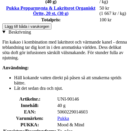
(40 g)
/ kg)
Pukka Pepparmynta & Lakritsrot Organiskt
50 kr
Örtte, 20 st. (30 g)
(1 667 kr / kg)
Totalpris:
100 kr
Lägg till båda i varukorgen
Beskrivning
Fin kakao i kombination med lakritsrot och värmande kanel - denna
teblandning tar dig kort in i den aromatiska världen. Dess delikat
söta doft gör infusionen särskilt välsmakande. För stunder fulla av
njutning.
Användning:
Häll kokande vatten direkt på påsen så att smakerna sprids
bättre.
Låt det sedan dra och njut.
Artikelnr.:
UNI-90146
Innehåll:
40 g
EAN:
5060229014603
Varumärken:
Pukka
PUKKA:
Mood & Mind