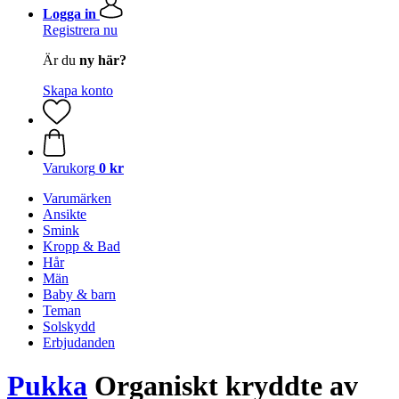
Logga in
Registrera nu
Är du
ny här?
Skapa konto
Varukorg
0 kr
Varumärken
Ansikte
Smink
Kropp & Bad
Hår
Män
Baby & barn
Teman
Solskydd
Erbjudanden
Pukka
Organiskt kryddte av