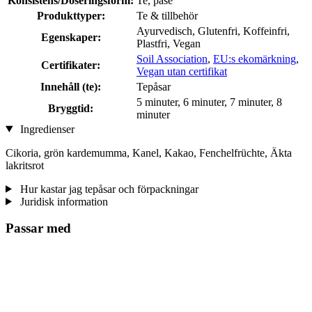
Konsistens/Doseringsform:
Te, påse
Produkttyper:
Te & tillbehör
Ayurvedisch, Glutenfri, Koffeinfri,
Egenskaper:
Plastfri, Vegan
Soil Association
,
EU:s ekomärkning
,
Certifikater:
Vegan utan certifikat
Innehåll (te):
Tepåsar
5 minuter, 6 minuter, 7 minuter, 8
Bryggtid:
minuter
Ingredienser
Cikoria, grön kardemumma, Kanel, Kakao, Fenchelfrüchte, Äkta
lakritsrot
Hur kastar jag tepåsar och förpackningar
Juridisk information
Passar med