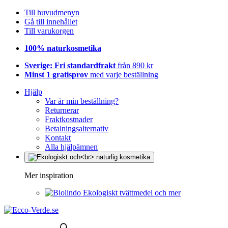
Till huvudmenyn
Gå till innehållet
Till varukorgen
100% naturkosmetika
Sverige: Fri standardfrakt
från 890 kr
Minst 1 gratisprov
med varje beställning
Hjälp
Var är min beställning?
Returnerar
Fraktkostnader
Betalningsalternativ
Kontakt
Alla hjälpämnen
Mer inspiration
Ekologiskt tvättmedel och mer