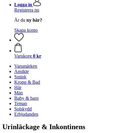
Logga in
Registrera nu
Är du
ny här?
Skapa konto
Varukorg
0 kr
Varumärken
Ansikte
Smink
Kropp & Bad
Hår
Män
Baby & barn
Teman
Solskydd
Erbjudanden
Urinläckage & Inkontinens