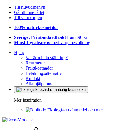
Till huvudmenyn
Gå till innehållet
Till varukorgen
100% naturkosmetika
Sverige: Fri standardfrakt
från 890 kr
Minst 1 gratisprov
med varje beställning
Hjälp
Var är min beställning?
Returnerar
Fraktkostnader
Betalningsalternativ
Kontakt
Alla hjälpämnen
Mer inspiration
Ekologiskt tvättmedel och mer