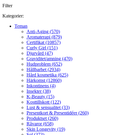
Filter
Kategorier:
Teman
Anti-Aging (570)
Aromaterapi (879)
Certifikat (10857)
Curly Girl (151)
Djurvård (47)
Graviditet/amning (470)
Hudproblem (652)
Hållbarhet (2934)
Hård kosmetika (625)
Härkomst (12860)
Inkontinens (4)
Insekter (38)
K-Beauty (15)
Kosttillskott (122)
Lust & sensualitet (33)
Presentkort & Presentidéer (260)
Produktset (260)
Råvaror (658)
Skin Longevity (19)
Sol (373)