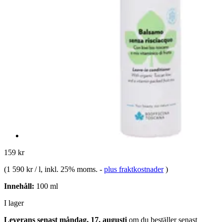
159 kr
(
1 590 kr / l
, inkl. 25% moms.
-
plus fraktkostnader
)
Innehåll:
100 ml
I lager
Leverans senast måndag, 17. augusti
om du beställer senast