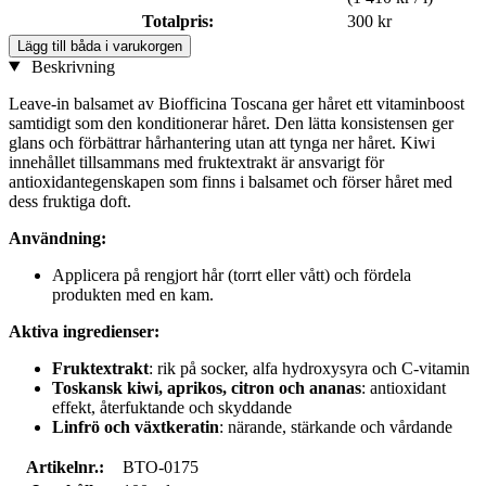
Totalpris:
300 kr
Lägg till båda i varukorgen
Beskrivning
Leave-in balsamet av Biofficina Toscana ger håret ett vitaminboost
samtidigt som den konditionerar håret. Den lätta konsistensen ger
glans och förbättrar hårhantering utan att tynga ner håret. Kiwi
innehållet tillsammans med fruktextrakt är ansvarigt för
antioxidantegenskapen som finns i balsamet och förser håret med
dess fruktiga doft.
Användning:
Applicera på rengjort hår (torrt eller vått) och fördela
produkten med en kam.
Aktiva ingredienser:
Fruktextrakt
: rik på socker, alfa hydroxysyra och C-vitamin
Toskansk kiwi, aprikos, citron och ananas
: antioxidant
effekt, återfuktande och skyddande
Linfrö och växtkeratin
: närande, stärkande och vårdande
Artikelnr.:
BTO-0175