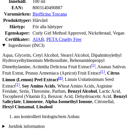
Innehåll:
100 ml
EAN:
8003140490887
Varumärken:
Biofficina Toscana
Produkttyper:
Hårvård
Hårtyp:
För alla hårtyper
Egenskaper:
Curly Girl Method Approved, Nickeltestad, Vegan
Certifikater:
AIAB
,
PETA Cruelty Free
Ingredienser (INCI)
Aqua, Glycerin, Cetyl Alcohol, Stearyl Alcohol, Dipalmitoylethyl
Hydroxyethylmonium Methosulfate, Behenamidopropyl
[1]
Dimethylamine, Actinidia Deliciosa Fruit Extract
, Ananas Sativus
[1]
Fruit Extrat, Prunus Armeniaca (Apricot) Fruit Extract
,
Citrus
[1]
Limon (Lemon) Peel Extract
, Linum Usitatissimum Seed
[1]
Extract
,
Soy Amino Acids
, Wheat Amino Acids, Arginine
Ferulate, Serin, Threonine, Parfum,
Benzyl Alcohol
, Lactic Acid,
Tocopherol (Vitamin E), Benzoic Acid, Dehydroacetic Acid,
Benzyl
Salicylate
,
Limonene
,
Alpha-Isomethyl Ionone
, Citronellal,
Hexyl Cinnamal
,
Linalool
aus kontrolliert biologischem Anbau
Juridisk information