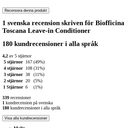
Recensera denna produkt
1 svenska recension skriven för Biofficina
Toscana Leave-in Conditioner
180 kundrecensioner i alla språk
4,2
av 5 stjärnor
5 stjärnor
167
(49%)
4 stjärnor
108
(31%)
3 stjärnor
38
(11%)
2 stjärnor
20
(5%)
1 Stjärnor
6
(1%)
339
recensioner
1
kundrecension på svenska
180
kundrecensioner i alla språk
Visa alla kundrecensioner