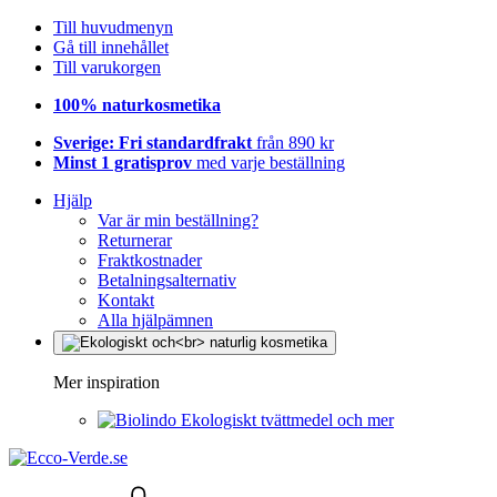
Till huvudmenyn
Gå till innehållet
Till varukorgen
100% naturkosmetika
Sverige: Fri standardfrakt
från 890 kr
Minst 1 gratisprov
med varje beställning
Hjälp
Var är min beställning?
Returnerar
Fraktkostnader
Betalningsalternativ
Kontakt
Alla hjälpämnen
Mer inspiration
Ekologiskt tvättmedel och mer