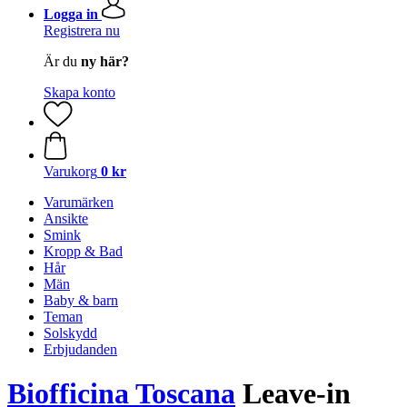
Logga in
Registrera nu
Är du
ny här?
Skapa konto
Varukorg
0 kr
Varumärken
Ansikte
Smink
Kropp & Bad
Hår
Män
Baby & barn
Teman
Solskydd
Erbjudanden
Biofficina Toscana
Leave-in