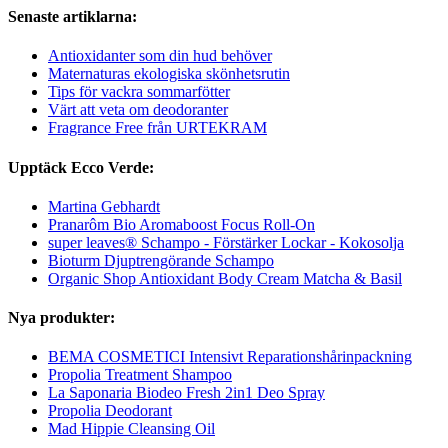
Senaste artiklarna:
Antioxidanter som din hud behöver
Maternaturas ekologiska skönhetsrutin
Tips för vackra sommarfötter
Värt att veta om deodoranter
Fragrance Free från URTEKRAM
Upptäck Ecco Verde:
Martina Gebhardt
Pranarôm Bio Aromaboost Focus Roll-On
super leaves® Schampo - Förstärker Lockar - Kokosolja
Bioturm Djuptrengörande Schampo
Organic Shop Antioxidant Body Cream Matcha & Basil
Nya produkter:
BEMA COSMETICI Intensivt Reparationshårinpackning
Propolia Treatment Shampoo
La Saponaria Biodeo Fresh 2in1 Deo Spray
Propolia Deodorant
Mad Hippie Cleansing Oil