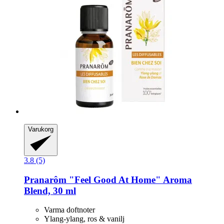
Varukorg
3.8 (5)
Pranarôm
"Feel Good At Home" Aroma
Blend, 30 ml
Varma doftnoter
Ylang-ylang, ros & vanilj