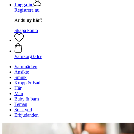
Logga in
Registrera nu
Är du
ny här?
Skapa konto
Varukorg
0 kr
Varumärken
Ansikte
Smink
Kropp & Bad
Hår
Män
Baby & barn
Teman
Solskydd
Erbjudanden