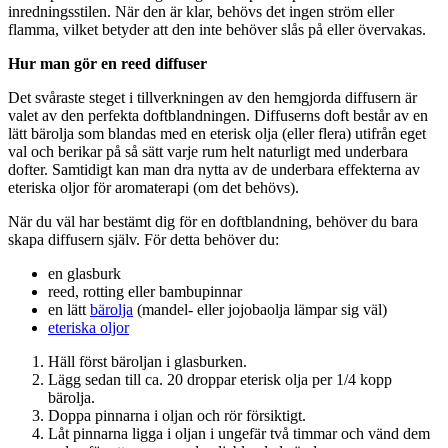
inredningsstilen. När den är klar, behövs det ingen ström eller
flamma, vilket betyder att den inte behöver slås på eller övervakas.
Hur man gör en reed diffuser
Det svåraste steget i tillverkningen av den hemgjorda diffusern är
valet av den perfekta doftblandningen. Diffuserns doft består av en
lätt bärolja som blandas med en eterisk olja (eller flera) utifrån eget
val och berikar på så sätt varje rum helt naturligt med underbara
dofter. Samtidigt kan man dra nytta av de underbara effekterna av
eteriska oljor för aromaterapi (om det behövs).
När du väl har bestämt dig för en doftblandning, behöver du bara
skapa diffusern själv. För detta behöver du:
en glasburk
reed, rotting eller bambupinnar
en lätt
bärolja
(mandel- eller jojobaolja lämpar sig väl)
eteriska oljor
Häll först bäroljan i glasburken.
Lägg sedan till ca. 20 droppar eterisk olja per 1/4 kopp
bärolja.
Doppa pinnarna i oljan och rör försiktigt.
Låt pinnarna ligga i oljan i ungefär två timmar och vänd dem