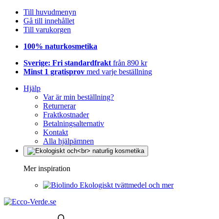
Till huvudmenyn
Gå till innehållet
Till varukorgen
100% naturkosmetika
Sverige: Fri standardfrakt
från 890 kr
Minst 1 gratisprov
med varje beställning
Hjälp
Var är min beställning?
Returnerar
Fraktkostnader
Betalningsalternativ
Kontakt
Alla hjälpämnen
Mer inspiration
Ekologiskt tvättmedel och mer