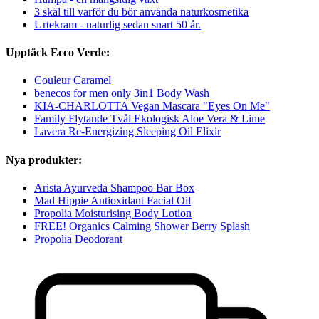
3 skäl till varför du bör använda naturkosmetika
Urtekram - naturlig sedan snart 50 år.
Upptäck Ecco Verde:
Couleur Caramel
benecos for men only 3in1 Body Wash
KIA-CHARLOTTA Vegan Mascara "Eyes On Me"
Family Flytande Tvål Ekologisk Aloe Vera & Lime
Lavera Re-Energizing Sleeping Oil Elixir
Nya produkter:
Arista Ayurveda Shampoo Bar Box
Mad Hippie Antioxidant Facial Oil
Propolia Moisturising Body Lotion
FREE! Organics Calming Shower Berry Splash
Propolia Deodorant