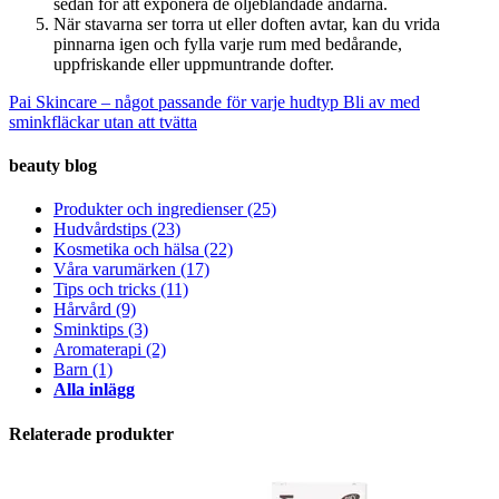
sedan för att exponera de oljeblandade ändarna.
När stavarna ser torra ut eller doften avtar, kan du vrida
pinnarna igen och fylla varje rum med bedårande,
uppfriskande eller uppmuntrande dofter.
Pai Skincare – något passande för varje hudtyp
Bli av med
sminkfläckar utan att tvätta
beauty blog
Produkter och ingredienser
(25)
Hudvårdstips
(23)
Kosmetika och hälsa
(22)
Våra varumärken
(17)
Tips och tricks
(11)
Hårvård
(9)
Sminktips
(3)
Aromaterapi
(2)
Barn
(1)
Alla inlägg
Relaterade produkter