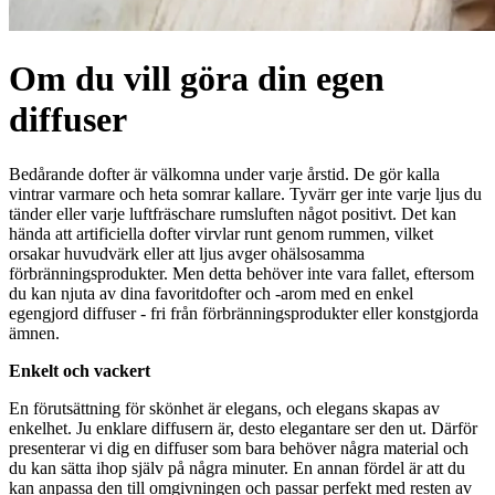
Om du vill göra din egen
diffuser
Bedårande dofter är välkomna under varje årstid. De gör kalla
vintrar varmare och heta somrar kallare. Tyvärr ger inte varje ljus du
tänder eller varje luftfräschare rumsluften något positivt. Det kan
hända att artificiella dofter virvlar runt genom rummen, vilket
orsakar huvudvärk eller att ljus avger ohälsosamma
förbränningsprodukter. Men detta behöver inte vara fallet, eftersom
du kan njuta av dina favoritdofter och -arom med en enkel
egengjord diffuser - fri från förbränningsprodukter eller konstgjorda
ämnen.
Enkelt och vackert
En förutsättning för skönhet är elegans, och elegans skapas av
enkelhet. Ju enklare diffusern är, desto elegantare ser den ut. Därför
presenterar vi dig en diffuser som bara behöver några material och
du kan sätta ihop själv på några minuter. En annan fördel är att du
kan anpassa den till omgivningen och passar perfekt med resten av