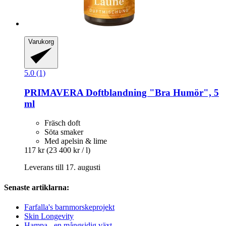
Varukorg
5.0 (1)
PRIMAVERA
Doftblandning "Bra Humör", 5
ml
Fräsch doft
Söta smaker
Med apelsin & lime
117 kr
(23 400 kr / l)
Leverans till 17. augusti
Senaste artiklarna:
Farfalla's barnmorskeprojekt
Skin Longevity
Hampa - en mångsidig växt