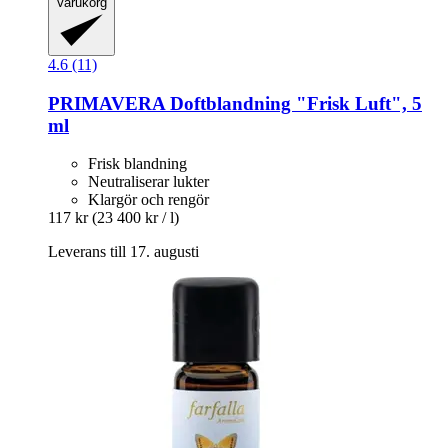
Varukorg
4.6 (11)
PRIMAVERA
Doftblandning "Frisk Luft", 5
ml
Frisk blandning
Neutraliserar lukter
Klargör och rengör
117 kr
(23 400 kr / l)
Leverans till 17. augusti