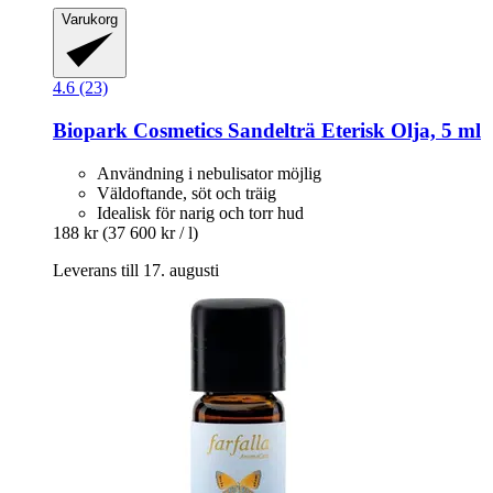
Varukorg
4.6 (23)
Biopark Cosmetics
Sandelträ Eterisk Olja, 5 ml
Användning i nebulisator möjlig
Väldoftande, söt och träig
Idealisk för narig och torr hud
188 kr
(37 600 kr / l)
Leverans till 17. augusti