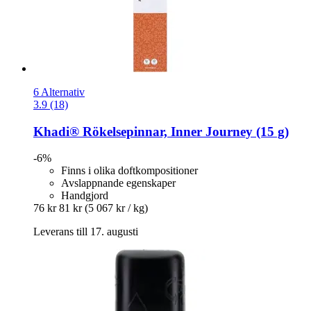
6 Alternativ
3.9 (18)
Khadi®
Rökelsepinnar, Inner Journey (15 g)
-6%
Finns i olika doftkompositioner
Avslappnande egenskaper
Handgjord
76 kr
81 kr
(5 067 kr / kg)
Leverans till 17. augusti