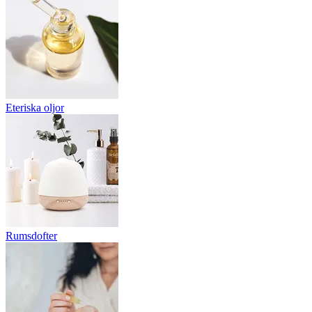
Eteriska oljor
Rumsdofter