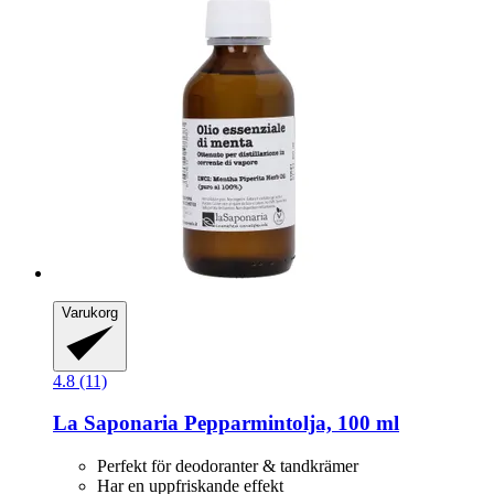
Varukorg
4.8 (11)
La Saponaria
Pepparmintolja, 100 ml
Perfekt för deodoranter & tandkrämer
Har en uppfriskande effekt