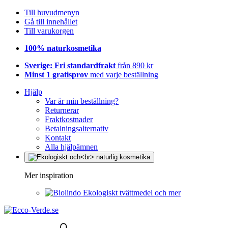
Till huvudmenyn
Gå till innehållet
Till varukorgen
100% naturkosmetika
Sverige: Fri standardfrakt
från 890 kr
Minst 1 gratisprov
med varje beställning
Hjälp
Var är min beställning?
Returnerar
Fraktkostnader
Betalningsalternativ
Kontakt
Alla hjälpämnen
Mer inspiration
Ekologiskt tvättmedel och mer