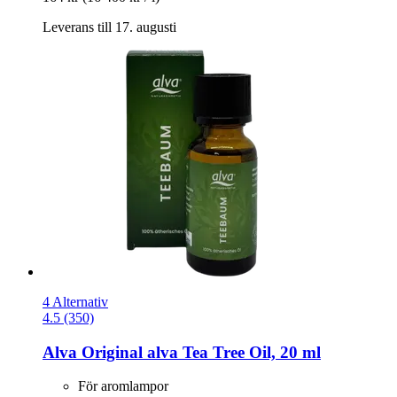
Leverans till 17. augusti
4 Alternativ
4.5 (350)
Alva
Original alva Tea Tree Oil, 20 ml
För aromlampor