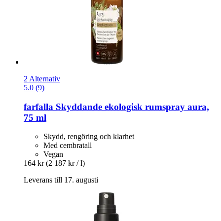
2 Alternativ
5.0 (9)
farfalla
Skyddande ekologisk rumspray aura,
75 ml
Skydd, rengöring och klarhet
Med cembratall
Vegan
164 kr
(2 187 kr / l)
Leverans till 17. augusti