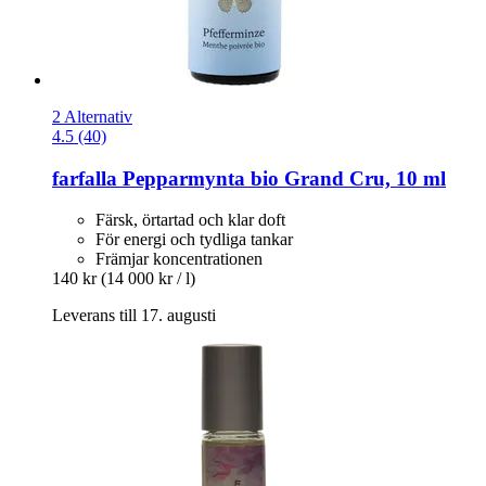
2 Alternativ
4.5 (40)
farfalla
Pepparmynta bio Grand Cru, 10 ml
Färsk, örtartad och klar doft
För energi och tydliga tankar
Främjar koncentrationen
140 kr
(14 000 kr / l)
Leverans till 17. augusti