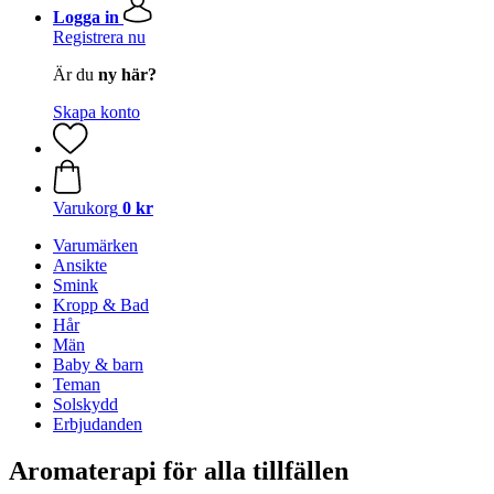
Logga in
Registrera nu
Är du
ny här?
Skapa konto
Varukorg
0 kr
Varumärken
Ansikte
Smink
Kropp & Bad
Hår
Män
Baby & barn
Teman
Solskydd
Erbjudanden
Aromaterapi för alla tillfällen