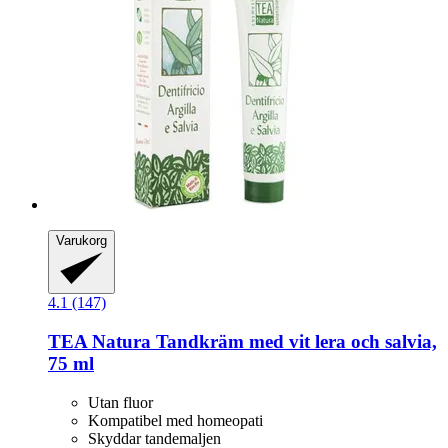
Varukorg
4.1 (147)
TEA Natura
Tandkräm med vit lera och salvia,
75 ml
Utan fluor
Kompatibel med homeopati
Skyddar tandemaljen