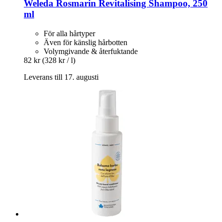
Weleda
Rosmarin Revitalising Shampoo, 250
ml
För alla hårtyper
Även för känslig hårbotten
Volymgivande & återfuktande
82 kr
(328 kr / l)
Leverans till 17. augusti