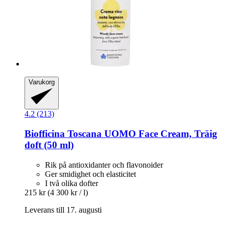
Varukorg
4.2 (213)
Biofficina Toscana
UOMO Face Cream, Träig
doft (50 ml)
Rik på antioxidanter och flavonoider
Ger smidighet och elasticitet
I två olika dofter
215 kr
(4 300 kr / l)
Leverans till 17. augusti