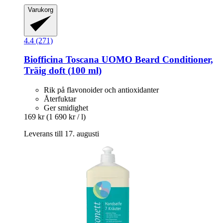
Varukorg
4.4 (271)
Biofficina Toscana
UOMO Beard Conditioner,
Träig doft (100 ml)
Rik på flavonoider och antioxidanter
Återfuktar
Ger smidighet
169 kr
(1 690 kr / l)
Leverans till 17. augusti