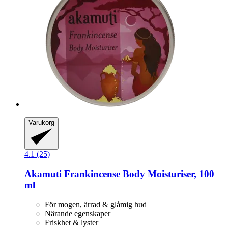
Varukorg
4.1 (25)
Akamuti
Frankincense Body Moisturiser, 100
ml
För mogen, ärrad & glåmig hud
Närande egenskaper
Friskhet & lyster