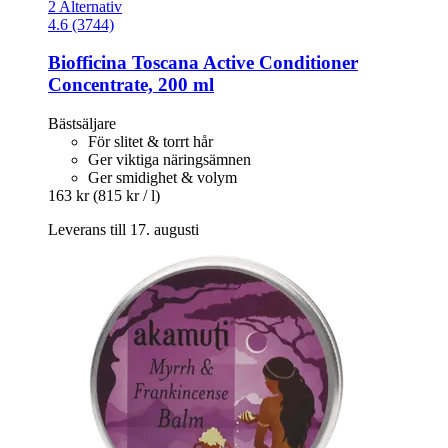
2 Alternativ
4.6 (3744)
Biofficina Toscana
Active Conditioner
Concentrate, 200 ml
Bästsäljare
För slitet & torrt hår
Ger viktiga näringsämnen
Ger smidighet & volym
163 kr
(815 kr / l)
Leverans till 17. augusti