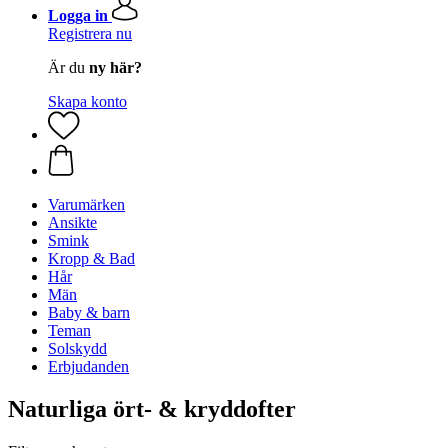
Logga in
Registrera nu
Är du
ny här?
Skapa konto
Varumärken
Ansikte
Smink
Kropp & Bad
Hår
Män
Baby & barn
Teman
Solskydd
Erbjudanden
Naturliga ört- & kryddofter