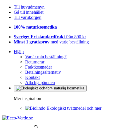
Till huvudmenyn
Gå till innehållet
Till varukorgen
100% naturkosmetika
Sverige: Fri standardfrakt
från 890 kr
Minst 1 gratisprov
med varje beställning
Hjälp
Var är min beställning?
Returnerar
Fraktkostnader
Betalningsalternativ
Kontakt
Alla hjälpämnen
Mer inspiration
Ekologiskt tvättmedel och mer