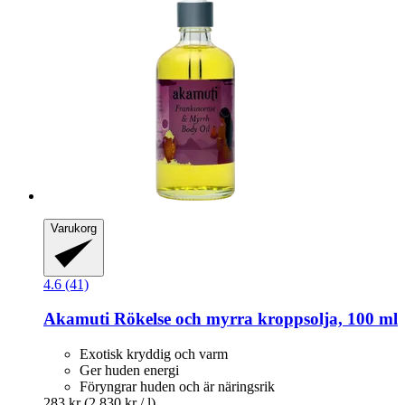
Varukorg
4.6 (41)
Akamuti
Rökelse och myrra kroppsolja, 100 ml
Exotisk kryddig och varm
Ger huden energi
Föryngrar huden och är näringsrik
283 kr
(2 830 kr / l)