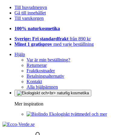
Till huvudmenyn
Gå till innehållet
Till varukorgen
100% naturkosmetika
Sverige: Fri standardfrakt
från 890 kr
Minst 1 gratisprov
med varje beställning
Hjälp
Var är min beställning?
Returnerar
Fraktkostnader
Betalningsalternativ
Kontakt
Alla hjälpämnen
Mer inspiration
Ekologiskt tvättmedel och mer