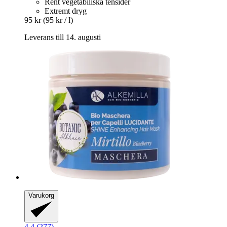
Rent vegetabiliska tensider
Extremt dryg
95 kr
(95 kr / l)
Leverans till 14. augusti
Varukorg
4.4 (277)