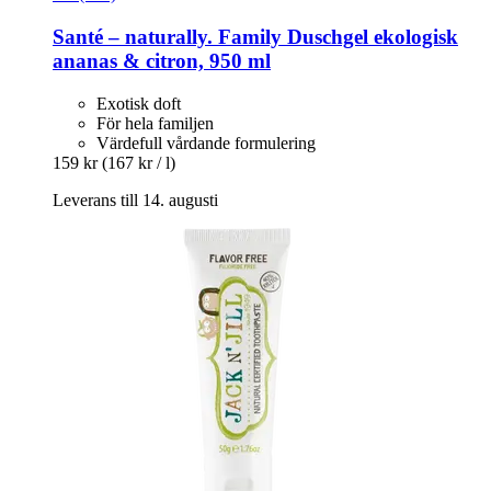
Santé – naturally.
Family Duschgel ekologisk
ananas & citron, 950 ml
Exotisk doft
För hela familjen
Värdefull vårdande formulering
159 kr
(167 kr / l)
Leverans till 14. augusti