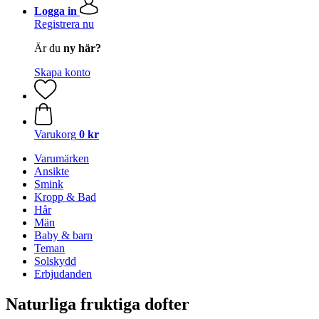
Logga in
Registrera nu
Är du
ny här?
Skapa konto
Varukorg
0 kr
Varumärken
Ansikte
Smink
Kropp & Bad
Hår
Män
Baby & barn
Teman
Solskydd
Erbjudanden
Naturliga fruktiga dofter