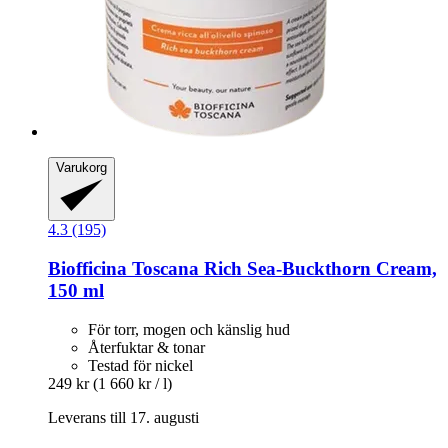
Varukorg
4.3 (195)
Biofficina Toscana
Rich Sea-​Buckthorn Cream,
150 ml
För torr, mogen och känslig hud
Återfuktar & tonar
Testad för nickel
249 kr
(1 660 kr / l)
Leverans till 17. augusti