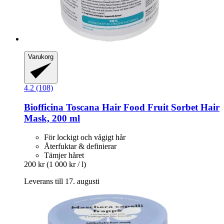
Varukorg
4.2 (108)
Biofficina Toscana
Hair Food Fruit Sorbet Hair
Mask, 200 ml
För lockigt och vågigt hår
Återfuktar & definierar
Tämjer håret
200 kr
(1 000 kr / l)
Leverans till 17. augusti