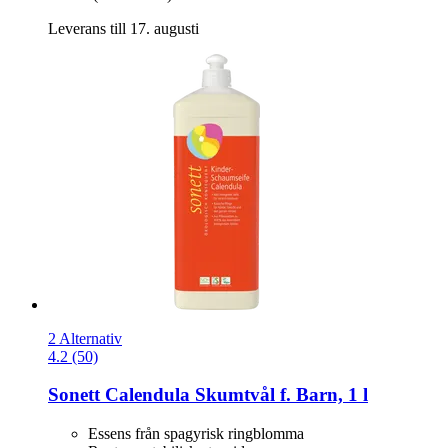
Leverans till 17. augusti
2 Alternativ
4.2 (50)
Sonett
Calendula Skumtvål f. Barn, 1 l
Essens från spagyrisk ringblomma