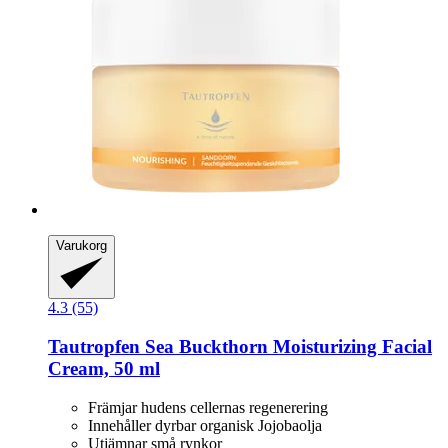
Varukorg
4.3 (55)
Tautropfen
Sea Buckthorn Moisturizing Facial
Cream, 50 ml
Främjar hudens cellernas regenerering
Innehåller dyrbar organisk Jojobaolja
Utjämnar små rynkor