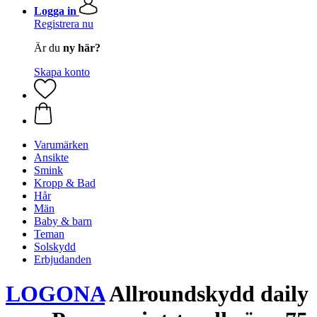
Logga in
Registrera nu
Är du
ny här?
Skapa konto
Varumärken
Ansikte
Smink
Kropp & Bad
Hår
Män
Baby & barn
Teman
Solskydd
Erbjudanden
LOGONA
Allroundskydd daily