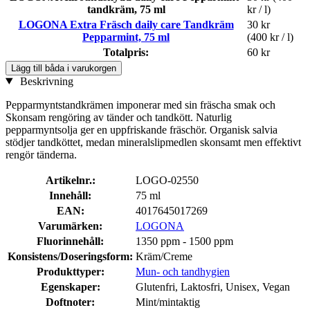
tandkräm, 75 ml
kr / l)
LOGONA Extra Fräsch daily care Tandkräm
30 kr
Pepparmint, 75 ml
(400 kr / l)
Totalpris:
60 kr
Lägg till båda i varukorgen
Beskrivning
Pepparmyntstandkrämen imponerar med sin fräscha smak och
Skonsam rengöring av tänder och tandkött. Naturlig
pepparmyntsolja ger en uppfriskande fräschör. Organisk salvia
stödjer tandköttet, medan mineralslipmedlen skonsamt men effektivt
rengör tänderna.
Artikelnr.:
LOGO-02550
Innehåll:
75 ml
EAN:
4017645017269
Varumärken:
LOGONA
Fluorinnehåll:
1350 ppm - 1500 ppm
Konsistens/Doseringsform:
Kräm/Creme
Produkttyper:
Mun- och tandhygien
Egenskaper:
Glutenfri, Laktosfri, Unisex, Vegan
Doftnoter:
Mint/mintaktig