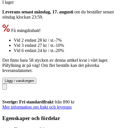
I lager
Leverans senast måndag, 17. augusti
om du beställer senast
söndag klockan 23:59
.
Få mängdrabatt!
Vid 2 endast
28 kr
/ st.
-7%
Vid 3 endast
27 kr
/ st.
-10%
Vid 6 endast
24 kr
/ st.
-20%
Det finns bara 58 stycken av denna artikel kvar i vårt lager.
Påfyllning är på väg! Om fler beställs kan det påverka
leveransdatumet.
Lägg i varukorgen
Sverige: Fri standardfrakt
från 890 kr
Mer information om frakt och leverans
Egenskaper och fördelar