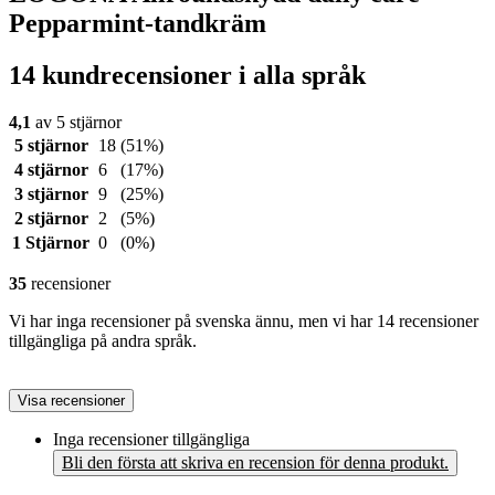
Pepparmint-tandkräm
14 kundrecensioner i alla språk
4,1
av 5 stjärnor
5 stjärnor
18
(51%)
4 stjärnor
6
(17%)
3 stjärnor
9
(25%)
2 stjärnor
2
(5%)
1 Stjärnor
0
(0%)
35
recensioner
Vi har inga recensioner på svenska ännu, men vi har 14 recensioner
tillgängliga på andra språk.
Visa recensioner
Inga recensioner tillgängliga
Bli den första att skriva en recension för denna produkt.