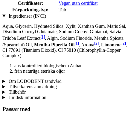
Certifikater:
Vegan utan certifikat
Förpackningstyp:
Tub
Ingredienser (INCI)
Aqua, Glycerin, Hydrated Silica, Xylit, Xanthan Gum, Maris Sal,
Disodium Cocoyl Glutamate, Sodium Cocoyl Glutamat, Salvia
[1]
Triloba Leaf Extract
, Algin, Sodium Fluoride, Mentha Spicata
[1]
[2]
[2]
(Spearmint) Oil,
Mentha Piperita Oil
, Aroma
,
Limonene
,
CI 77891 (Titanium Dioxid), CI 75810 (Chlorophyllin-Copper
Complex)
aus kontrolliert biologischem Anbau
från naturliga eteriska oljor
Om LODODENT tandvård
Tillverkarens anmärkning
Tillbehör
Juridisk information
Passar med