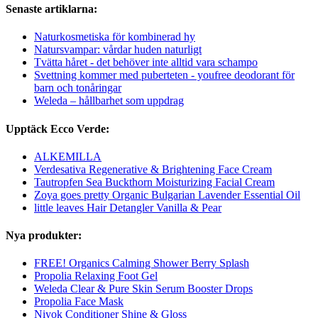
Senaste artiklarna:
Naturkosmetiska för kombinerad hy
Natursvampar: vårdar huden naturligt
Tvätta håret - det behöver inte alltid vara schampo
Svettning kommer med puberteten - youfree deodorant för
barn och tonåringar
Weleda – hållbarhet som uppdrag
Upptäck Ecco Verde:
ALKEMILLA
Verdesativa Regenerative & Brightening Face Cream
Tautropfen Sea Buckthorn Moisturizing Facial Cream
Zoya goes pretty Organic Bulgarian Lavender Essential Oil
little leaves Hair Detangler Vanilla & Pear
Nya produkter:
FREE! Organics Calming Shower Berry Splash
Propolia Relaxing Foot Gel
Weleda Clear & Pure Skin Serum Booster Drops
Propolia Face Mask
Niyok Conditioner Shine & Gloss