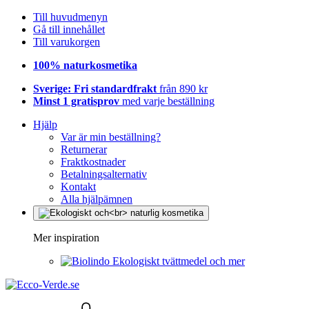
Till huvudmenyn
Gå till innehållet
Till varukorgen
100% naturkosmetika
Sverige: Fri standardfrakt
från 890 kr
Minst 1 gratisprov
med varje beställning
Hjälp
Var är min beställning?
Returnerar
Fraktkostnader
Betalningsalternativ
Kontakt
Alla hjälpämnen
Mer inspiration
Ekologiskt tvättmedel och mer