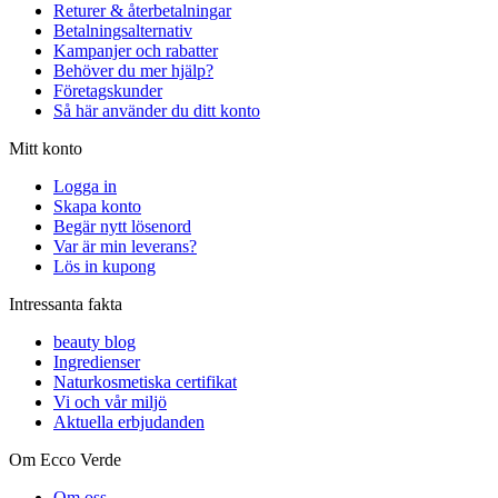
Returer & återbetalningar
Betalningsalternativ
Kampanjer och rabatter
Behöver du mer hjälp?
Företagskunder
Så här använder du ditt konto
Mitt konto
Logga in
Skapa konto
Begär nytt lösenord
Var är min leverans?
Lös in kupong
Intressanta fakta
beauty blog
Ingredienser
Naturkosmetiska certifikat
Vi och vår miljö
Aktuella erbjudanden
Om Ecco Verde
Om oss