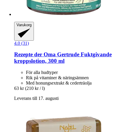
Varukorg
4.0 (31)
Rezepte der Oma Gertrude
Fuktgivande
kroppslotion, 300 ml
För alla hudtyper
Rik på vitaminer & näringsämnen
Med honungsextrakt & cederträolja
63 kr
(210 kr / l)
Leverans till 17. augusti