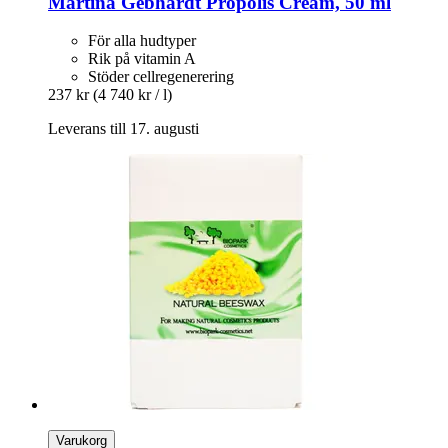
Martina Gebhardt
Propolis Cream, 50 ml
För alla hudtyper
Rik på vitamin A
Stöder cellregenerering
237 kr
(4 740 kr / l)
Leverans till 17. augusti
Varukorg