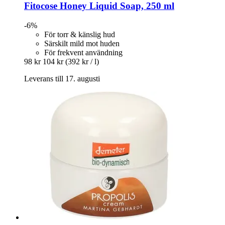
Fitocose
Honey Liquid Soap, 250 ml
-6%
För torr & känslig hud
Särskilt mild mot huden
För frekvent användning
98 kr
104 kr
(392 kr / l)
Leverans till 17. augusti