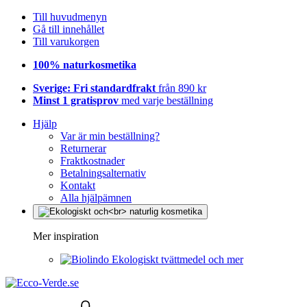
Till huvudmenyn
Gå till innehållet
Till varukorgen
100% naturkosmetika
Sverige: Fri standardfrakt
från 890 kr
Minst 1 gratisprov
med varje beställning
Hjälp
Var är min beställning?
Returnerar
Fraktkostnader
Betalningsalternativ
Kontakt
Alla hjälpämnen
Mer inspiration
Ekologiskt tvättmedel och mer