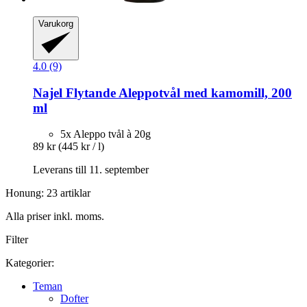
Varukorg
4.0 (9)
Najel
Flytande Aleppotvål med kamomill, 200
ml
5x Aleppo tvål à 20g
89 kr
(445 kr / l)
Leverans till 11. september
Honung: 23 artiklar
Alla priser inkl. moms.
Filter
Kategorier:
Teman
Dofter