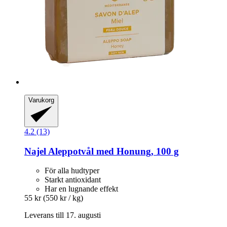
Varukorg
4.2 (13)
Najel
Aleppotvål med Honung, 100 g
För alla hudtyper
Starkt antioxidant
Har en lugnande effekt
55 kr
(550 kr / kg)
Leverans till 17. augusti