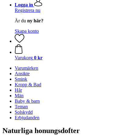
Logga in
Registrera nu
Är du
ny här?
Skapa konto
Varukorg
0 kr
Varumärken
Ansikte
Smink
Kropp & Bad
Hår
Män
Baby & barn
Teman
Solskydd
Erbjudanden
Naturliga honungsdofter