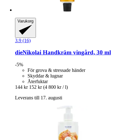
Varukorg
3.9 (16)
dieNikolai
Handkräm vingård, 30 ml
-5%
För grova & stressade händer
Skyddar & lugnar
Återfuktar
144 kr
152 kr
(4 800 kr / l)
Leverans till 17. augusti