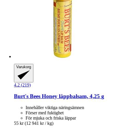
Varukorg
4.2 (219)
Burt's Bees
Honey läppbalsam, 4,25 g
Innehåller viktiga näringsämnen
Förser med fuktighet
För mjuka och friska läppar
55 kr
(12 941 kr / kg)