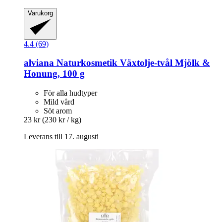
Varukorg
4.4 (69)
alviana Naturkosmetik
Växtolje-​tvål Mjölk &
Honung, 100 g
För alla hudtyper
Mild vård
Söt arom
23 kr
(230 kr / kg)
Leverans till 17. augusti