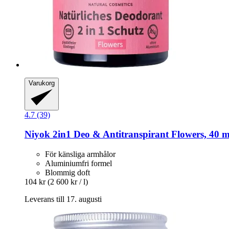
Varukorg
4.7 (39)
Niyok
2in1 Deo & Antitranspirant Flowers, 40 m
För känsliga armhålor
Aluminiumfri formel
Blommig doft
104 kr
(2 600 kr / l)
Leverans till 17. augusti