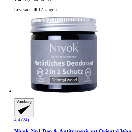
Leverans till 17. augusti
Varukorg
4.4 (24)
Niyok
2in1 Deo & Antitranspirant Oriental Woo