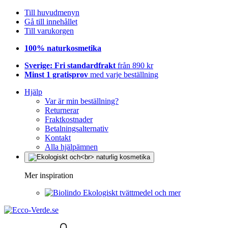
Till huvudmenyn
Gå till innehållet
Till varukorgen
100% naturkosmetika
Sverige: Fri standardfrakt
från 890 kr
Minst 1 gratisprov
med varje beställning
Hjälp
Var är min beställning?
Returnerar
Fraktkostnader
Betalningsalternativ
Kontakt
Alla hjälpämnen
Mer inspiration
Ekologiskt tvättmedel och mer