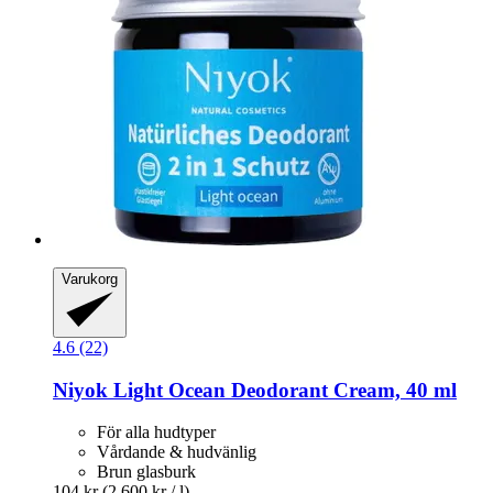
Varukorg
4.6 (22)
Niyok
Light Ocean Deodorant Cream, 40 ml
För alla hudtyper
Vårdande & hudvänlig
Brun glasburk
104 kr
(2 600 kr / l)