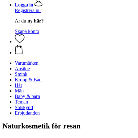
Logga in
Registrera nu
Är du
ny här?
Skapa konto
Varumärken
Ansikte
Smink
Kropp & Bad
Hår
Män
Baby & barn
Teman
Solskydd
Erbjudanden
Naturkosmetik för resan