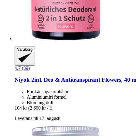
Varukorg
4.7 (39)
Niyok
2in1 Deo & Antitranspirant Flowers, 40 m
För känsliga armhålor
Aluminiumfri formel
Blommig doft
104 kr
(2 600 kr / l)
Leverans till 17. augusti