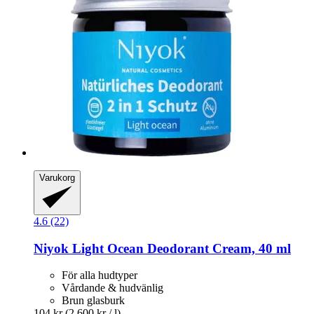
Varukorg
4.6 (22)
Niyok
Light Ocean Deodorant Cream, 40 ml
För alla hudtyper
Vårdande & hudvänlig
Brun glasburk
104 kr
(2 600 kr / l)