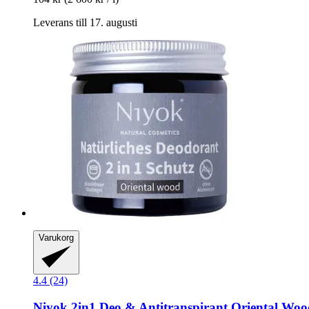
Leverans till 17. augusti
Varukorg
4.4 (24)
Niyok
2in1 Deo & Antitranspirant Oriental Woo