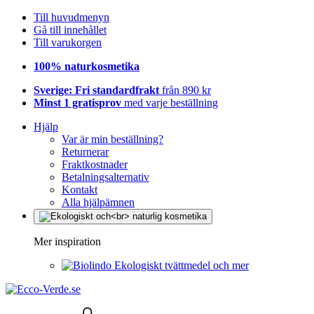
Till huvudmenyn
Gå till innehållet
Till varukorgen
100% naturkosmetika
Sverige: Fri standardfrakt
från 890 kr
Minst 1 gratisprov
med varje beställning
Hjälp
Var är min beställning?
Returnerar
Fraktkostnader
Betalningsalternativ
Kontakt
Alla hjälpämnen
Mer inspiration
Ekologiskt tvättmedel och mer