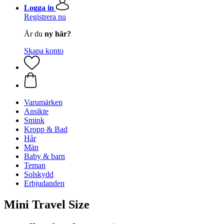
Logga in
Registrera nu
Är du
ny här?
Skapa konto
Varumärken
Ansikte
Smink
Kropp & Bad
Hår
Män
Baby & barn
Teman
Solskydd
Erbjudanden
Mini Travel Size