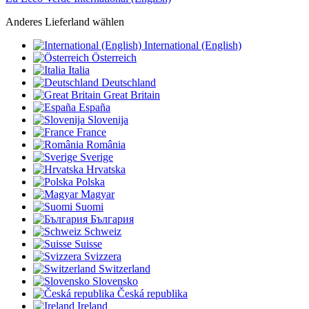
Anderes Lieferland wählen
International (English)
Österreich
Italia
Deutschland
Great Britain
España
Slovenija
France
România
Sverige
Hrvatska
Polska
Magyar
Suomi
България
Schweiz
Suisse
Svizzera
Switzerland
Slovensko
Česká republika
Ireland