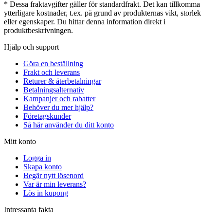
* Dessa fraktavgifter gäller för standardfrakt. Det kan tillkomma
ytterligare kostnader, t.ex. på grund av produkternas vikt, storlek
eller egenskaper. Du hittar denna information direkt i
produktbeskrivningen.
Hjälp och support
Göra en beställning
Frakt och leverans
Returer & återbetalningar
Betalningsalternativ
Kampanjer och rabatter
Behöver du mer hjälp?
Företagskunder
Så här använder du ditt konto
Mitt konto
Logga in
Skapa konto
Begär nytt lösenord
Var är min leverans?
Lös in kupong
Intressanta fakta