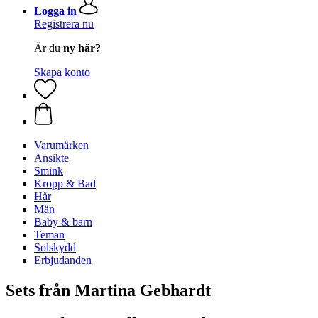
Logga in
Registrera nu
Är du
ny här?
Skapa konto
Varumärken
Ansikte
Smink
Kropp & Bad
Hår
Män
Baby & barn
Teman
Solskydd
Erbjudanden
Sets från Martina Gebhardt