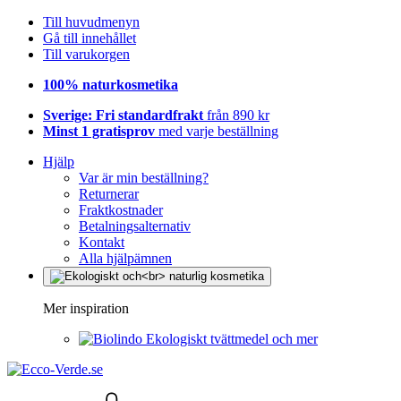
Till huvudmenyn
Gå till innehållet
Till varukorgen
100% naturkosmetika
Sverige: Fri standardfrakt
från 890 kr
Minst 1 gratisprov
med varje beställning
Hjälp
Var är min beställning?
Returnerar
Fraktkostnader
Betalningsalternativ
Kontakt
Alla hjälpämnen
Mer inspiration
Ekologiskt tvättmedel och mer