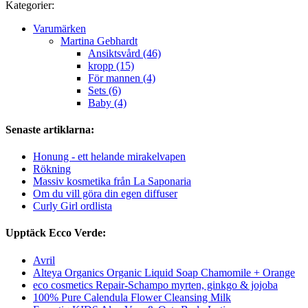
Kategorier:
Varumärken
Martina Gebhardt
Ansiktsvård (46)
kropp (15)
För mannen (4)
Sets (6)
Baby (4)
Senaste artiklarna:
Honung - ett helande mirakelvapen
Rökning
Massiv kosmetika från La Saponaria
Om du vill göra din egen diffuser
Curly Girl ordlista
Upptäck Ecco Verde:
Avril
Alteya Organics Organic Liquid Soap Chamomile + Orange
eco cosmetics Repair-Schampo myrten, ginkgo & jojoba
100% Pure Calendula Flower Cleansing Milk