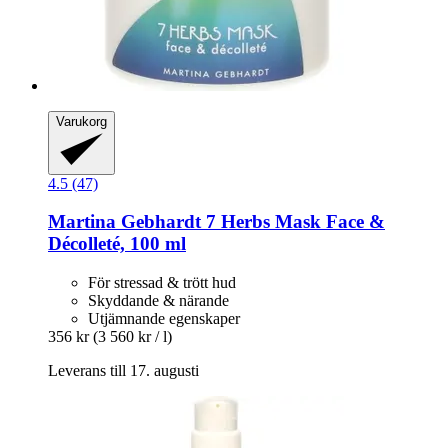
Varukorg
4.5 (47)
Martina Gebhardt
7 Herbs Mask Face &
Décolleté, 100 ml
För stressad & trött hud
Skyddande & närande
Utjämnande egenskaper
356 kr
(3 560 kr / l)
Leverans till 17. augusti