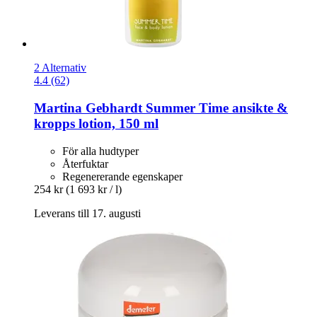
2 Alternativ
4.4 (62)
Martina Gebhardt
Summer Time ansikte &
kropps lotion, 150 ml
För alla hudtyper
Återfuktar
Regenererande egenskaper
254 kr
(1 693 kr / l)
Leverans till 17. augusti