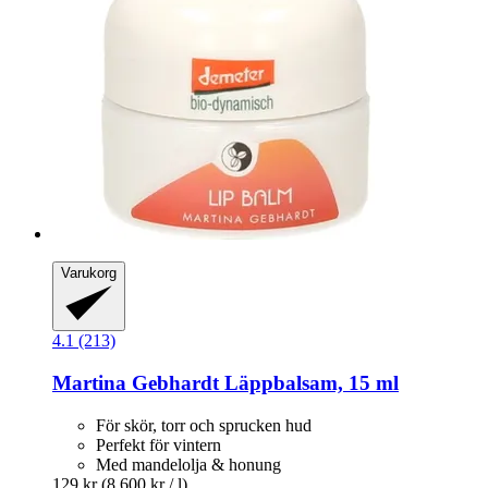
Varukorg
4.1 (213)
Martina Gebhardt
Läppbalsam, 15 ml
För skör, torr och sprucken hud
Perfekt för vintern
Med mandelolja & honung
129 kr
(8 600 kr / l)