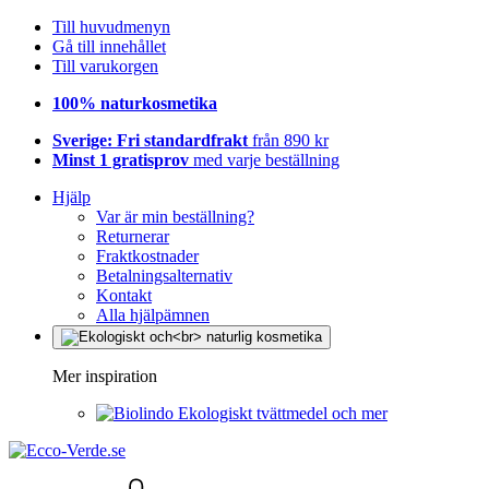
Till huvudmenyn
Gå till innehållet
Till varukorgen
100% naturkosmetika
Sverige: Fri standardfrakt
från 890 kr
Minst 1 gratisprov
med varje beställning
Hjälp
Var är min beställning?
Returnerar
Fraktkostnader
Betalningsalternativ
Kontakt
Alla hjälpämnen
Mer inspiration
Ekologiskt tvättmedel och mer