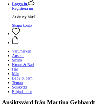
Logga in
Registrera nu
Är du
ny här?
Skapa konto
Varumärken
Ansikte
Smink
Kropp & Bad
Hår
Män
Baby & barn
Teman
Solskydd
Erbjudanden
Ansiktsvård från Martina Gebhardt