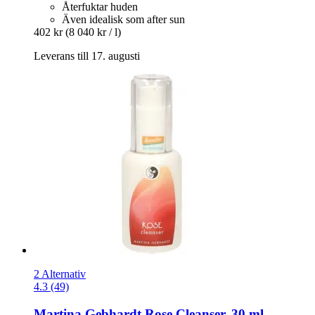
Återfuktar huden
Även idealisk som after sun
402 kr
(8 040 kr / l)
Leverans till 17. augusti
2 Alternativ
4.3 (49)
Martina Gebhardt
Rose Cleanser, 30 ml