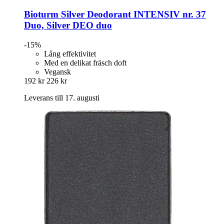
Bioturm
Silver Deodorant INTENSIV nr. 37
Duo, Silver DEO duo
-15%
Lång effektivitet
Med en delikat fräsch doft
Vegansk
192 kr
226 kr
Leverans till 17. augusti