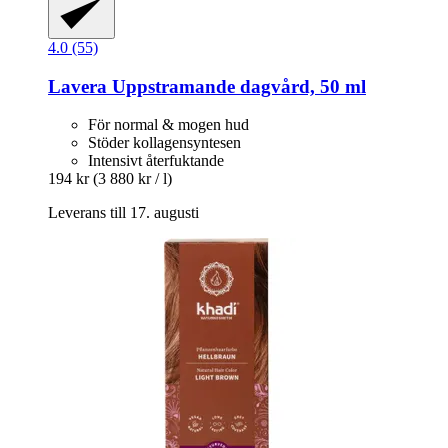
4.0 (55)
Lavera
Uppstramande dagvård, 50 ml
För normal & mogen hud
Stöder kollagensyntesen
Intensivt återfuktande
194 kr
(3 880 kr / l)
Leverans till 17. augusti