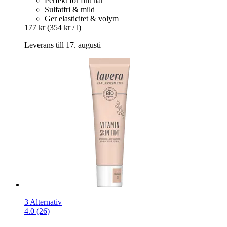
Perfekt för fint hår
Sulfatfri & mild
Ger elasticitet & volym
177 kr
(354 kr / l)
Leverans till 17. augusti
3 Alternativ
4.0 (26)