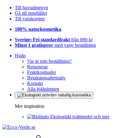
Till huvudmenyn
Gå till innehållet
Till varukorgen
100% naturkosmetika
Sverige: Fri standardfrakt
från 890 kr
Minst 1 gratisprov
med varje beställning
Hjälp
Var är min beställning?
Returnerar
Fraktkostnader
Betalningsalternativ
Kontakt
Alla hjälpämnen
Mer inspiration
Ekologiskt tvättmedel och mer