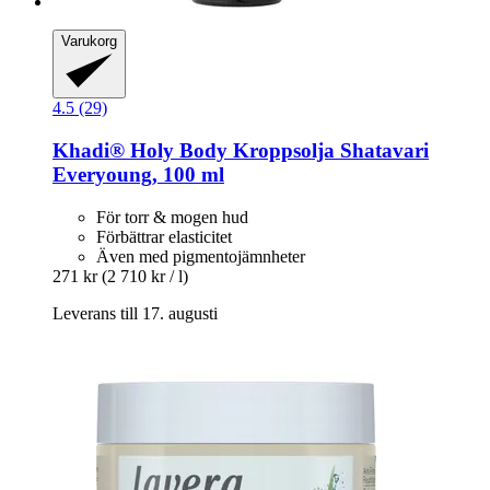
Varukorg
4.5 (29)
Khadi®
Holy Body Kroppsolja Shatavari
Everyoung, 100 ml
För torr & mogen hud
Förbättrar elasticitet
Även med pigmentojämnheter
271 kr
(2 710 kr / l)
Leverans till 17. augusti