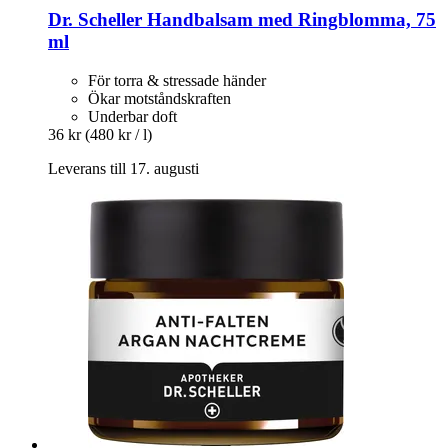
Dr. Scheller
Handbalsam med Ringblomma, 75
ml
För torra & stressade händer
Ökar motståndskraften
Underbar doft
36 kr
(480 kr / l)
Leverans till 17. augusti