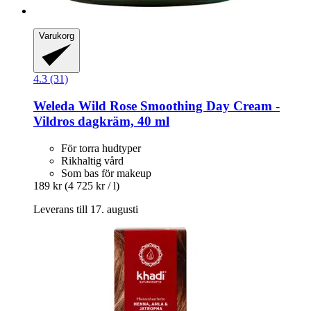
Varukorg
4.3 (31)
Weleda
Wild Rose Smoothing Day Cream -​
Vildros dagkräm, 40 ml
För torra hudtyper
Rikhaltig vård
Som bas för makeup
189 kr
(4 725 kr / l)
Leverans till 17. augusti