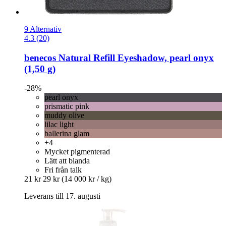
9 Alternativ
4.3 (20)
benecos
Natural Refill Eyeshadow, pearl onyx
(1,50 g)
-28%
pearl onyx
prismatic pink
muddy olive
lilac light
ballerina glam
+4
Mycket pigmenterad
Lätt att blanda
Fri från talk
21 kr
29 kr
(14 000 kr / kg)
Leverans till 17. augusti