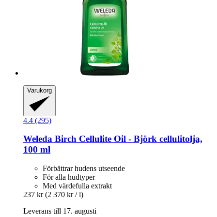
Varukorg
4.4 (295)
Weleda
Birch Cellulite Oil -​ Björk cellulitolja,
100 ml
Förbättrar hudens utseende
För alla hudtyper
Med värdefulla extrakt
237 kr
(2 370 kr / l)
Leverans till 17. augusti