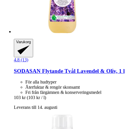
Varukorg
4.8 (13)
SODASAN
Flytande Tvål Lavendel & Oliv, 1 l
För alla hudtyper
Återfuktar & rengör skonsamt
Fri från färgämnen & konserveringsmedel
103 kr
(103 kr / l)
Leverans till 14. augusti