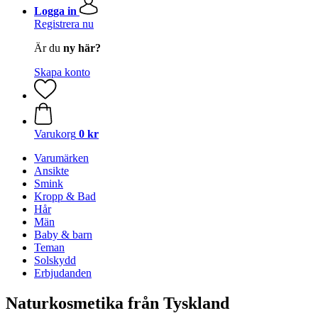
Logga in
Registrera nu
Är du
ny här?
Skapa konto
Varukorg
0 kr
Varumärken
Ansikte
Smink
Kropp & Bad
Hår
Män
Baby & barn
Teman
Solskydd
Erbjudanden
Naturkosmetika från Tyskland