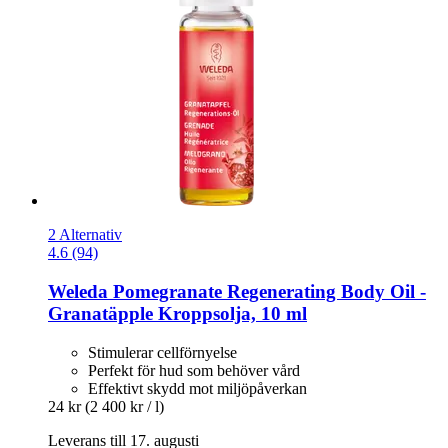
2 Alternativ
4.6 (94)
Weleda
Pomegranate Regenerating Body Oil -​
Granatäpple Kroppsolja, 10 ml
Stimulerar cellförnyelse
Perfekt för hud som behöver vård
Effektivt skydd mot miljöpåverkan
24 kr
(2 400 kr / l)
Leverans till 17. augusti