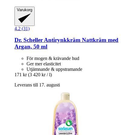
Varukorg
4.2 (31)
Dr. Scheller
Antirynkkräm Nattkräm med
Argan, 50 ml
För mogen & krävande hud
Ger mer elasticitet
Utjämnande & uppstramande
171 kr
(3 420 kr / l)
Leverans till 17. augusti