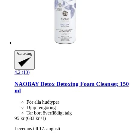
Varukorg
4.2 (13)
NAOBAY
Detox Detoxing Foam Cleanser, 150
ml
För alla hudtyper
Djup rengöring
Tar bort överflödigt talg
95 kr
(633 kr / l)
Leverans till 17. augusti