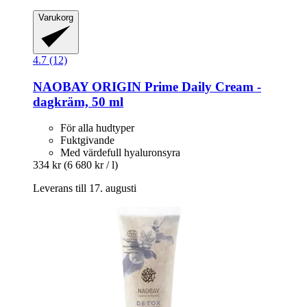
Varukorg
4.7 (12)
NAOBAY
ORIGIN Prime Daily Cream -​
dagkräm, 50 ml
För alla hudtyper
Fuktgivande
Med värdefull hyaluronsyra
334 kr
(6 680 kr / l)
Leverans till 17. augusti