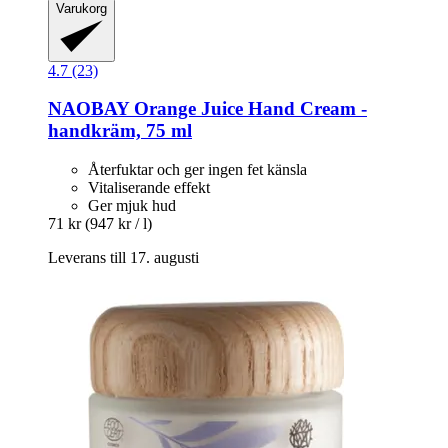
Varukorg
4.7 (23)
NAOBAY
Orange Juice Hand Cream -​
handkräm, 75 ml
Återfuktar och ger ingen fet känsla
Vitaliserande effekt
Ger mjuk hud
71 kr
(947 kr / l)
Leverans till 17. augusti