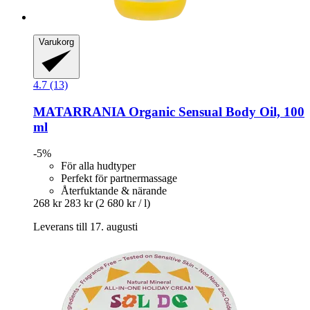
Varukorg
4.7 (13)
MATARRANIA
Organic Sensual Body Oil, 100
ml
-5%
För alla hudtyper
Perfekt för partnermassage
Återfuktande & närande
268 kr
283 kr
(2 680 kr / l)
Leverans till 17. augusti