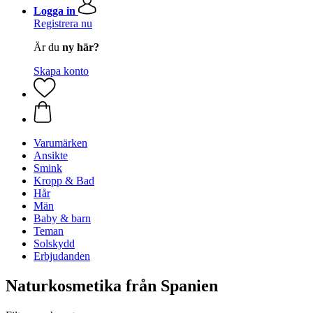
Logga in
Registrera nu
Är du
ny här?
Skapa konto
Varumärken
Ansikte
Smink
Kropp & Bad
Hår
Män
Baby & barn
Teman
Solskydd
Erbjudanden
Naturkosmetika från Spanien