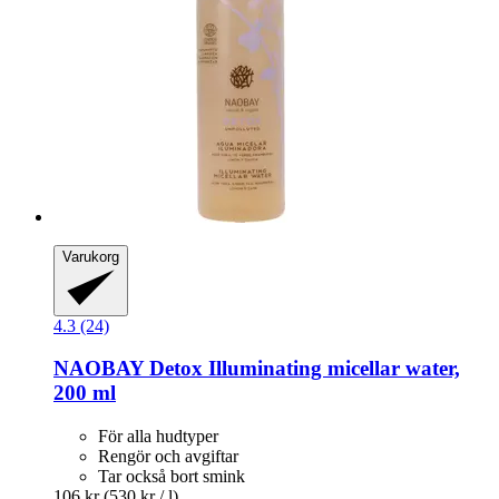
Varukorg
4.3 (24)
NAOBAY
Detox Illuminating micellar water,
200 ml
För alla hudtyper
Rengör och avgiftar
Tar också bort smink
106 kr
(530 kr / l)