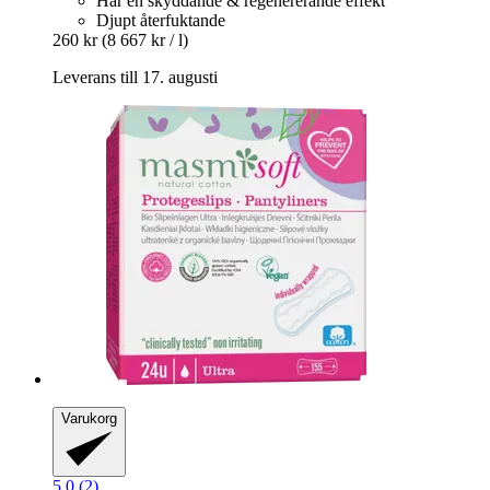
Har en skyddande & regenererande effekt
Djupt återfuktande
260 kr
(8 667 kr / l)
Leverans till 17. augusti
Varukorg
5.0 (2)