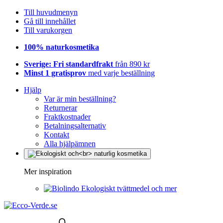
Till huvudmenyn
Gå till innehållet
Till varukorgen
100% naturkosmetika
Sverige: Fri standardfrakt
från 890 kr
Minst 1 gratisprov
med varje beställning
Hjälp
Var är min beställning?
Returnerar
Fraktkostnader
Betalningsalternativ
Kontakt
Alla hjälpämnen
Mer inspiration
Ekologiskt tvättmedel och mer