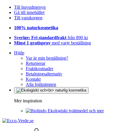
Till huvudmenyn
Gå till innehållet
Till varukorgen
100% naturkosmetika
Sverige: Fri standardfrakt
från 890 kr
Minst 1 gratisprov
med varje beställning
Hjälp
Var är min beställning?
Returnerar
Fraktkostnader
Betalningsalternativ
Kontakt
Alla hjälpämnen
Mer inspiration
Ekologiskt tvättmedel och mer