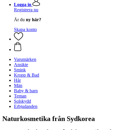
Logga in
Registrera nu
Är du
ny här?
Skapa konto
Varumärken
Ansikte
Smink
Kropp & Bad
Hår
Män
Baby & barn
Teman
Solskydd
Erbjudanden
Naturkosmetika från Sydkorea