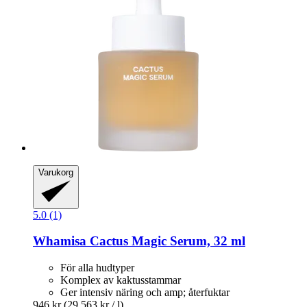
Varukorg
5.0 (1)
Whamisa
Cactus Magic Serum, 32 ml
För alla hudtyper
Komplex av kaktusstammar
Ger intensiv näring och amp; återfuktar
946 kr
(29 563 kr / l)