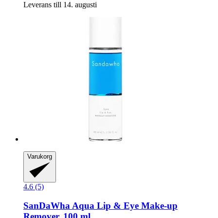
Leverans till 14. augusti
Varukorg
4.6 (5)
SanDaWha
Aqua Lip & Eye Make-​up
Remover, 100 ml