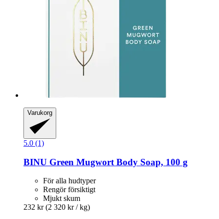
Varukorg
5.0 (1)
BINU
Green Mugwort Body Soap, 100 g
För alla hudtyper
Rengör försiktigt
Mjukt skum
232 kr
(2 320 kr / kg)