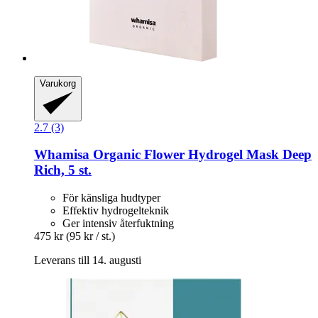
Varukorg
2.7 (3)
Whamisa
Organic Flower Hydrogel Mask Deep
Rich, 5 st.
För känsliga hudtyper
Effektiv hydrogelteknik
Ger intensiv återfuktning
475 kr
(95 kr / st.)
Leverans till 14. augusti