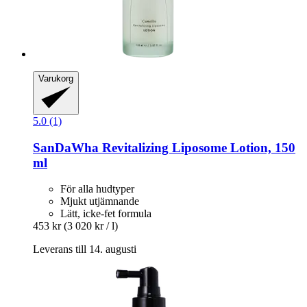
Varukorg
5.0 (1)
SanDaWha
Revitalizing Liposome Lotion, 150
ml
För alla hudtyper
Mjukt utjämnande
Lätt, icke-fet formula
453 kr
(3 020 kr / l)
Leverans till 14. augusti