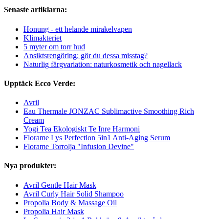
Senaste artiklarna:
Honung - ett helande mirakelvapen
Klimakteriet
5 myter om torr hud
Ansiktsrengöring: gör du dessa misstag?
Naturlig färgvariation: naturkosmetik och nagellack
Upptäck Ecco Verde:
Avril
Eau Thermale JONZAC Sublimactive Smoothing Rich
Cream
Yogi Tea Ekologiskt Te Inre Harmoni
Florame Lys Perfection 5in1 Anti-Aging Serum
Florame Torrolja "Infusion Devine"
Nya produkter:
Avril Gentle Hair Mask
Avril Curly Hair Solid Shampoo
Propolia Body & Massage Oil
Propolia Hair Mask