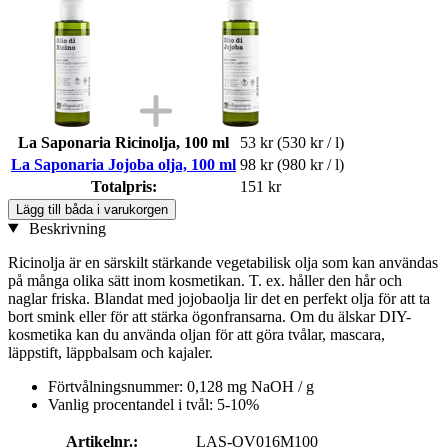
La Saponaria Ricinolja, 100 ml
53 kr
(530 kr / l)
La Saponaria Jojoba olja, 100 ml
98 kr
(980 kr / l)
Totalpris:
151 kr
Lägg till båda i varukorgen
Beskrivning
Ricinolja är en särskilt stärkande vegetabilisk olja som kan användas
på många olika sätt inom kosmetikan. T. ex. håller den hår och
naglar friska. Blandat med jojobaolja lir det en perfekt olja för att ta
bort smink eller för att stärka ögonfransarna. Om du älskar DIY-
kosmetika kan du använda oljan för att göra tvålar, mascara,
läppstift, läppbalsam och kajaler.
Förtvålningsnummer: 0,128 mg NaOH / g
Vanlig procentandel i tvål: 5-10%
Artikelnr.:
LAS-OV016M100