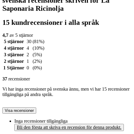
svenska recensioner skriven för La
Saponaria Ricinolja
15 kundrecensioner i alla språk
4,7
av 5 stjärnor
5 stjärnor
30
(81%)
4 stjärnor
4
(10%)
3 stjärnor
2
(5%)
2 stjärnor
1
(2%)
1 Stjärnor
0
(0%)
37
recensioner
Vi har inga recensioner på svenska ännu, men vi har 15 recensioner
tillgängliga på andra språk.
Visa recensioner
Inga recensioner tillgängliga
Bli den första att skriva en recension för denna produkt.