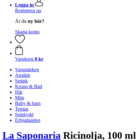
Logga in
Registrera nu
Är du
ny här?
Skapa konto
Varukorg
0 kr
Varumärken
Ansikte
Smink
Kropp & Bad
Hår
Män
Baby & barn
Teman
Solskydd
Erbjudanden
La Saponaria
Ricinolja, 100 ml