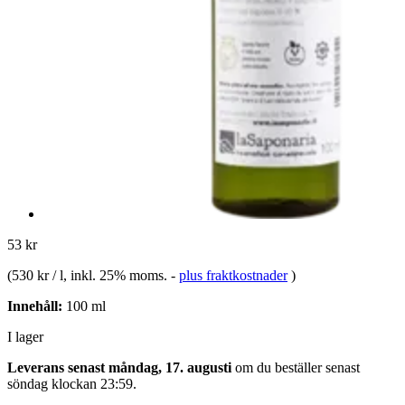
53 kr
(
530 kr / l
, inkl. 25% moms.
-
plus fraktkostnader
)
Innehåll:
100 ml
I lager
Leverans senast måndag, 17. augusti
om du beställer senast
söndag klockan 23:59
.