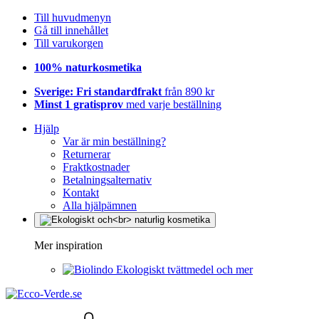
Till huvudmenyn
Gå till innehållet
Till varukorgen
100% naturkosmetika
Sverige: Fri standardfrakt
från 890 kr
Minst 1 gratisprov
med varje beställning
Hjälp
Var är min beställning?
Returnerar
Fraktkostnader
Betalningsalternativ
Kontakt
Alla hjälpämnen
Mer inspiration
Ekologiskt tvättmedel och mer