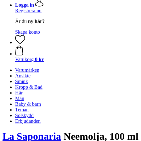
Logga in
Registrera nu
Är du
ny här?
Skapa konto
Varukorg
0 kr
Varumärken
Ansikte
Smink
Kropp & Bad
Hår
Män
Baby & barn
Teman
Solskydd
Erbjudanden
La Saponaria
Neemolja, 100 ml