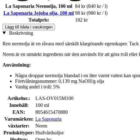
La Saponaria Neemolja, 100 ml
84 kr
(840 kr / l)
La Saponaria Jojoba olja, 100 ml
98 kr
(980 kr / l)
Totalpris:
182 kr
Lägg till båda i varukorgen
Beskrivning
Ren neemolja är en råvara med särskilt klargörande egenskaper. Tack v
Neem är en utmärkt ingrediens när den används för att göra tvål eller
Användning:
Några droppar neemolja blandad i en liter varmt vatten kan spra
Förtvålningsnummer: 0,139 mg NaOH/g olja
Vanlig andel i tvål: 5%
Artikelnr.:
LAS-OV015M100
Innehåll:
100 ml
EAN:
8054615470880
Varumärken:
La Saponaria
växtarter:
Neem
Produkttyper:
Hudvårdsoljor
Hudtyp:
Oren hy