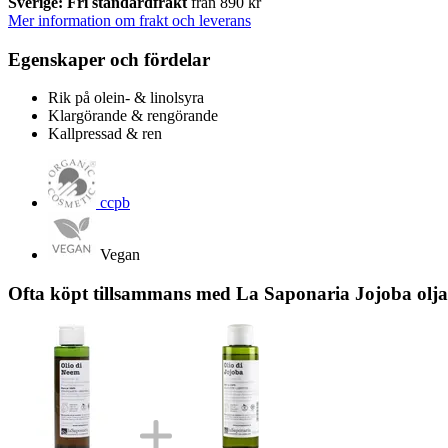
Sverige: Fri standardfrakt
från 890 kr
Mer information om frakt och leverans
Egenskaper och fördelar
Rik på olein- & linolsyra
Klargörande & rengörande
Kallpressad & ren
ccpb
Vegan
Ofta köpt tillsammans med La Saponaria Jojoba olja