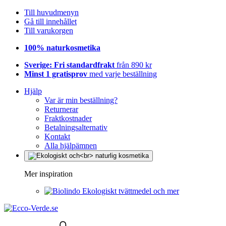
Till huvudmenyn
Gå till innehållet
Till varukorgen
100% naturkosmetika
Sverige: Fri standardfrakt
från 890 kr
Minst 1 gratisprov
med varje beställning
Hjälp
Var är min beställning?
Returnerar
Fraktkostnader
Betalningsalternativ
Kontakt
Alla hjälpämnen
Mer inspiration
Ekologiskt tvättmedel och mer