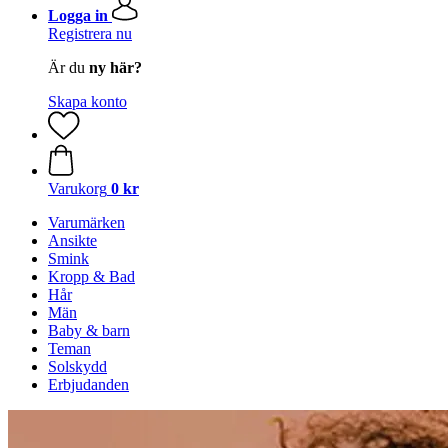
Logga in
Registrera nu
Är du
ny här?
Skapa konto
Varukorg
0 kr
Varumärken
Ansikte
Smink
Kropp & Bad
Hår
Män
Baby & barn
Teman
Solskydd
Erbjudanden