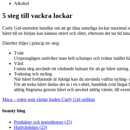
Alkohol
5 steg till vackra lockar
Curly Girl-metoden handlar om att ge dina naturliga lockar maximal omvå
håret till en början kan kännas strävt och slitet, eftersom det tar tid i
Därefter följer i princip tre steg:
Tvätt
Ursprungligen undviker man helt schampo och tvättar istället hår
Vård
I nästa steg används ett vårdande balsam för att ge håret näring. 
Torkning och styling
När håret fortfarande är fuktigt kan du använda valfria styling- 
För att torka håret lindas det in i en t-shirt, handduk (vid färgat
aldrig fingrarna genom håret och använd aldrig värme, till exem
Maca – roten som vårdar huden
Curly Girl ordlista
beauty blog
Produkter och ingredienser
(25)
Hudvårdstips
(23)