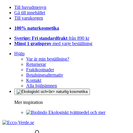
Till huvudmenyn
Gå till innehållet
Till varukorgen
100% naturkosmetika
Sverige: Fri standardfrakt
från 890 kr
Minst 1 gratisprov
med varje beställning
Hjälp
Var är min beställning?
Returnerar
Fraktkostnader
Betalningsalternativ
Kontakt
Alla hjälpämnen
Mer inspiration
Ekologiskt tvättmedel och mer