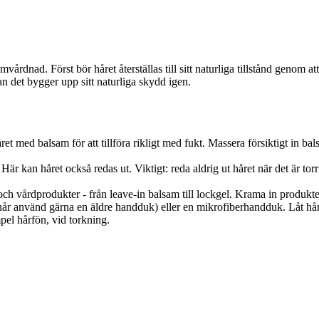
rdnad. Först bör håret återställas till sitt naturliga tillstånd genom att
nnan det bygger upp sitt naturliga skydd igen.
et med balsam för att tillföra rikligt med fukt. Massera försiktigt in ba
Här kan håret också redas ut. Viktigt: reda aldrig ut håret när det är tor
och vårdprodukter - från leave-in balsam till lockgel. Krama in produktern
 hår använd gärna en äldre handduk) eller en mikrofiberhandduk. Låt håret t
pel hårfön, vid torkning.