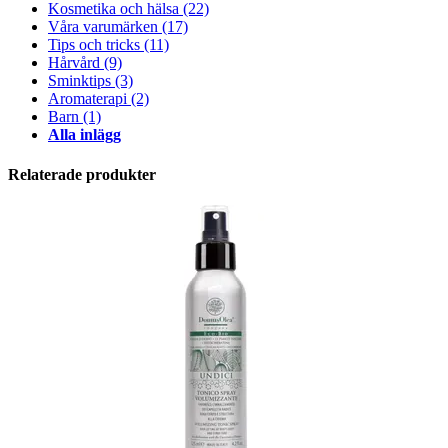
Kosmetika och hälsa
(22)
Våra varumärken
(17)
Tips och tricks
(11)
Hårvård
(9)
Sminktips
(3)
Aromaterapi
(2)
Barn
(1)
Alla inlägg
Relaterade produkter