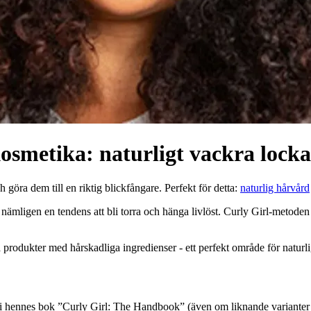
smetika: naturligt vackra locka
göra dem till en riktig blickfångare. Perfekt för detta:
naturlig hårvård
 har nämligen en tendens att bli torra och hänga livlöst. Curly Girl-metoden
a produkter med hårskadliga ingredienser - ett perfekt område för naturl
 hennes bok ”Curly Girl: The Handbook” (även om liknande varianter fa