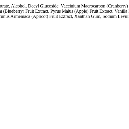
trate, Alcohol, Decyl Glucoside, Vaccinium Macrocarpon (Cranberry) F
 (Blueberry) Fruit Extract, Pyrus Malus (Apple) Fruit Extract, Vanilla 
t, Prunus Armeniaca (Apricot) Fruit Extract, Xanthan Gum, Sodium Levu