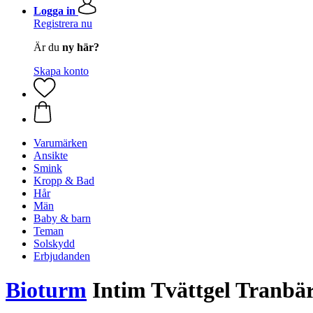
Logga in
Registrera nu
Är du
ny här?
Skapa konto
Varumärken
Ansikte
Smink
Kropp & Bad
Hår
Män
Baby & barn
Teman
Solskydd
Erbjudanden
Bioturm
Intim Tvättgel Tranbär