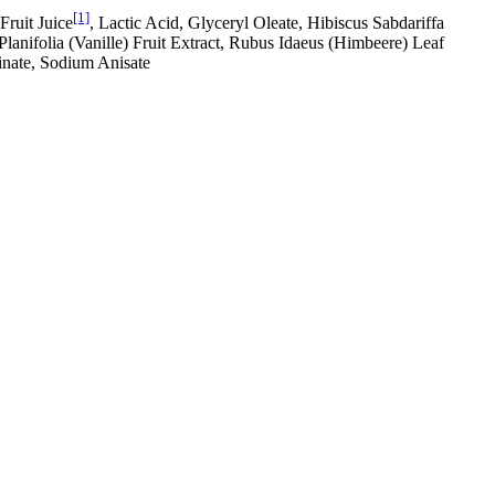
[1]
ruit Juice
, Lactic Acid, Glyceryl Oleate, Hibiscus Sabdariffa
Planifolia (Vanille) Fruit Extract, Rubus Idaeus (Himbeere) Leaf
linate, Sodium Anisate