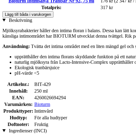
Bioturm Intimsalva Tranbär Nr 92, 75 ml
176 kr
(2 347 kr / 
Totalpris:
317 kr
Lägg till båda i varukorgen
Beskrivning
Mjölksyrabakterier håller den intima floran i balans. Dessa kan lätt k
känsliga intimområdet har BIOTURM utvecklat denna tvättgel. Rik p
Användning:
Tvätta det intima området med en liten mängd gel och 
upprätthåller den intima florans skyddande funktion på ett naturl
naturlig mjölksyra från Lacto-Intensive-Complex upprätthåller 
Ekologisk tranbärsjuice
pH-värde <5
Artikelnr.:
BIT-429
Innehåll:
250 ml
EAN:
4260026694294
Varumärken:
Bioturm
Produkttyper:
Intimvård
Hudtyp:
För alla hudtyper
Doftnoter:
Fruktig
Ingredienser (INCI)