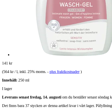
141 kr
(
564 kr / l
, inkl. 25% moms.
-
plus fraktkostnader
)
Innehåll:
250 ml
I lager
Leverans senast fredag, 14. augusti
om du beställer senast
söndag k
Det finns bara 37 stycken av denna artikel kvar i vårt lager. Påfyllnin