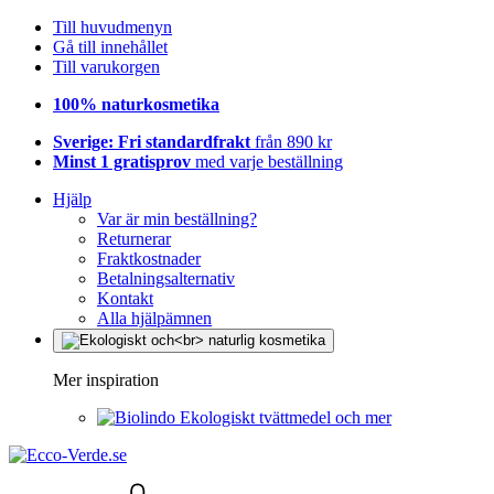
Till huvudmenyn
Gå till innehållet
Till varukorgen
100% naturkosmetika
Sverige: Fri standardfrakt
från 890 kr
Minst 1 gratisprov
med varje beställning
Hjälp
Var är min beställning?
Returnerar
Fraktkostnader
Betalningsalternativ
Kontakt
Alla hjälpämnen
Mer inspiration
Ekologiskt tvättmedel och mer