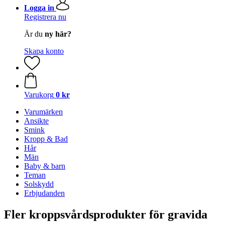
Logga in
Registrera nu
Är du
ny här?
Skapa konto
Varukorg
0 kr
Varumärken
Ansikte
Smink
Kropp & Bad
Hår
Män
Baby & barn
Teman
Solskydd
Erbjudanden
Fler kroppsvårdsprodukter för gravida