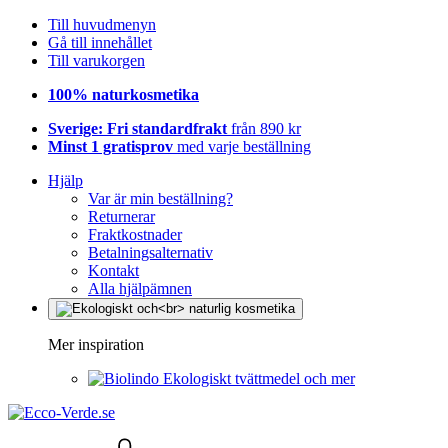
Till huvudmenyn
Gå till innehållet
Till varukorgen
100% naturkosmetika
Sverige: Fri standardfrakt
från 890 kr
Minst 1 gratisprov
med varje beställning
Hjälp
Var är min beställning?
Returnerar
Fraktkostnader
Betalningsalternativ
Kontakt
Alla hjälpämnen
Mer inspiration
Ekologiskt tvättmedel och mer