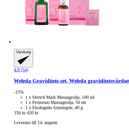
Varukorg
4.8 (54)
Weleda
Graviditets set, Weleda graviditetsvårdse
-15%
1 x Stretch Mark Massageolja, 100 ml
1 x Perineum Massageolja, 50 ml
1 x Ekologiskt Amningste, 40 g
356 kr
420 kr
Leverans till 14. augusti