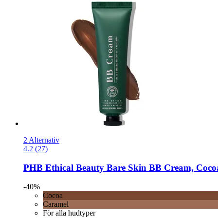
2 Alternativ
4.2 (27)
PHB Ethical Beauty
Bare Skin BB Cream, Cocoa
-40%
Cocoa
Caramel
För alla hudtyper