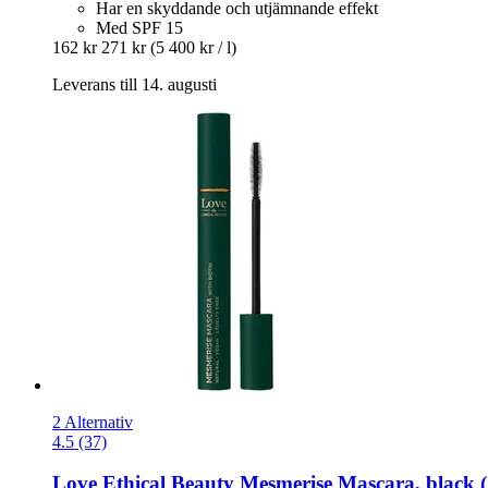
Har en skyddande och utjämnande effekt
Med SPF 15
162 kr
271 kr
(5 400 kr / l)
Leverans till 14. augusti
2 Alternativ
4.5 (37)
Love Ethical Beauty
Mesmerise Mascara, black (