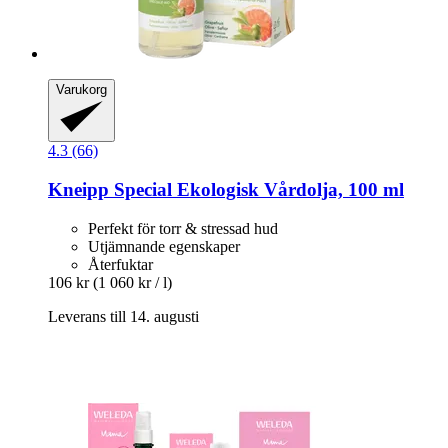
Varukorg
4.3 (66)
Kneipp
Special Ekologisk Vårdolja, 100 ml
Perfekt för torr & stressad hud
Utjämnande egenskaper
Återfuktar
106 kr
(1 060 kr / l)
Leverans till 14. augusti