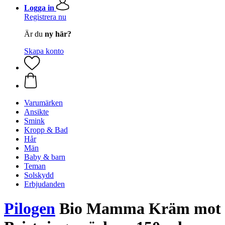
Logga in
Registrera nu
Är du
ny här?
Skapa konto
Varumärken
Ansikte
Smink
Kropp & Bad
Hår
Män
Baby & barn
Teman
Solskydd
Erbjudanden
Pilogen
Bio Mamma Kräm mot