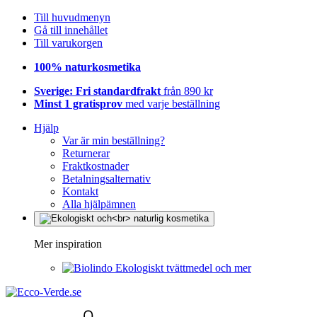
Till huvudmenyn
Gå till innehållet
Till varukorgen
100% naturkosmetika
Sverige: Fri standardfrakt
från 890 kr
Minst 1 gratisprov
med varje beställning
Hjälp
Var är min beställning?
Returnerar
Fraktkostnader
Betalningsalternativ
Kontakt
Alla hjälpämnen
Mer inspiration
Ekologiskt tvättmedel och mer