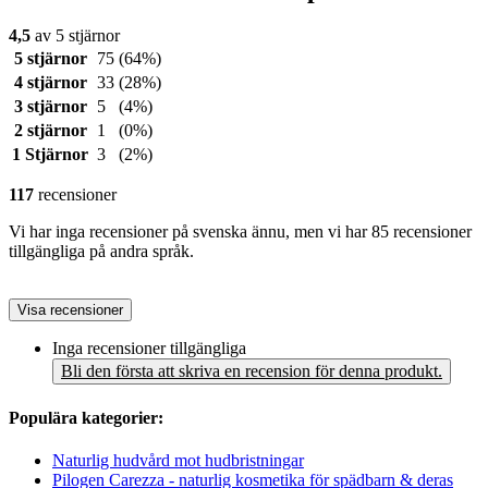
4,5
av 5 stjärnor
5 stjärnor
75
(64%)
4 stjärnor
33
(28%)
3 stjärnor
5
(4%)
2 stjärnor
1
(0%)
1 Stjärnor
3
(2%)
117
recensioner
Vi har inga recensioner på svenska ännu, men vi har 85 recensioner
tillgängliga på andra språk.
Visa recensioner
Inga recensioner tillgängliga
Bli den första att skriva en recension för denna produkt.
Populära kategorier:
Naturlig hudvård mot hudbristningar
Pilogen Carezza - naturlig kosmetika för spädbarn & deras