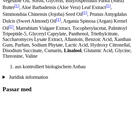
Vegetable Oil, Sorbit, Glycerin, Butyrospermum Parkii (Shea)
[1]
[1]
Butter
, Aloe Barbadensis (Aloe Vera) Leaf Extract
,
[1]
Simmondsia Chinensis (Jojoba) Seed Oil
, Prunus Amygdalus
[1]
Dulcis (Sweet Almond) Oil
, Argania Spinosa (Argan) Kernel
[1]
Oil
, Marrubium Vulgare Extract, Tocopherylacetat, Palmitoyl
Tripeptide-5, Glyceryl Caprylate, Panthenol, Triethylcitrate,
Saccharomyces Lysate Extract, Allantoin, Benzoic Acid, Xanthan
Gum, Parfum, Sodium Phytate, Lactic Acid, Hydroxy Citronellal,
Disodium Succinate, Cumarin,
Linalool
, Glutamic Acid, Glycine,
Threonine, Valine
aus kontrolliert biologischem Anbau
Juridisk information
Passar med