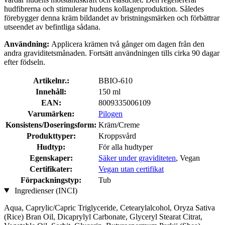
hudfibrerna och stimulerar hudens kollagenproduktion. Således
förebygger denna kräm bildandet av bristningsmärken och förbättrar
utseendet av befintliga sådana.
Användning:
Applicera krämen två gånger om dagen från den
andra graviditetsmånaden. Fortsätt användningen tills cirka 90 dagar
efter födseln.
Artikelnr.:
BBIO-610
Innehåll:
150 ml
EAN:
8009335006109
Varumärken:
Pilogen
Konsistens/Doseringsform:
Kräm/Creme
Produkttyper:
Kroppsvård
Hudtyp:
För alla hudtyper
Egenskaper:
Säker under graviditeten
, Vegan
Certifikater:
Vegan utan certifikat
Förpackningstyp:
Tub
Ingredienser (INCI)
Aqua, Caprylic/Capric Triglyceride, Cetearylalcohol, Oryza Sativa
(Rice) Bran Oil, Dicaprylyl Carbonate, Glyceryl Stearat Citrat,