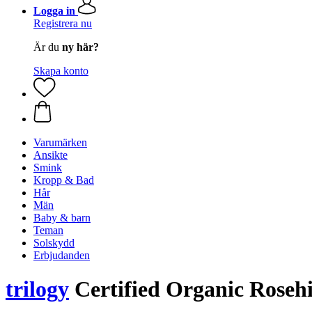
Logga in
Registrera nu
Är du
ny här?
Skapa konto
Varumärken
Ansikte
Smink
Kropp & Bad
Hår
Män
Baby & barn
Teman
Solskydd
Erbjudanden
trilogy
Certified Organic Rosehi