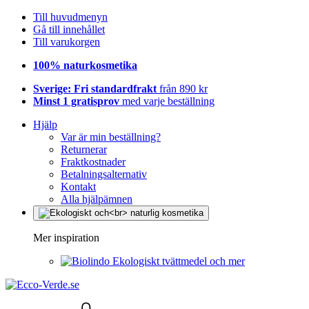
Till huvudmenyn
Gå till innehållet
Till varukorgen
100% naturkosmetika
Sverige: Fri standardfrakt
från 890 kr
Minst 1 gratisprov
med varje beställning
Hjälp
Var är min beställning?
Returnerar
Fraktkostnader
Betalningsalternativ
Kontakt
Alla hjälpämnen
Mer inspiration
Ekologiskt tvättmedel och mer