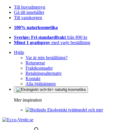
Till huvudmenyn
Gå till innehållet
Till varukorgen
100% naturkosmetika
Sverige: Fri standardfrakt
från 890 kr
Minst 1 gratisprov
med varje beställning
Hjälp
Var är min beställning?
Returnerar
Fraktkostnader
Betalningsalternativ
Kontakt
Alla hjälpämnen
Mer inspiration
Ekologiskt tvättmedel och mer