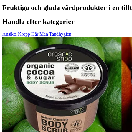
Fruktiga och glada vårdprodukter i en till
Handla efter kategorier
Ansikte
Kropp
Hår
Män
Tandhygien