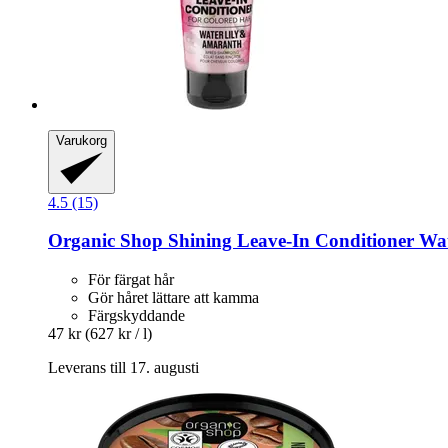
Varukorg
4.5 (15)
Organic Shop
Shining Leave-​In Conditioner Wa
För färgat hår
Gör håret lättare att kamma
Färgskyddande
47 kr
(627 kr / l)
Leverans till 17. augusti