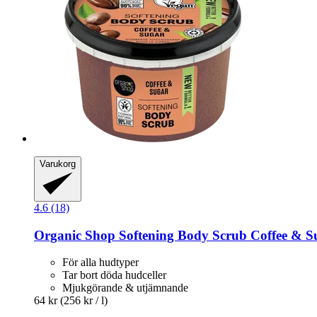
Varukorg
4.6 (18)
Organic Shop
Softening Body Scrub Coffee & S
För alla hudtyper
Tar bort döda hudceller
Mjukgörande & utjämnande
64 kr
(256 kr / l)