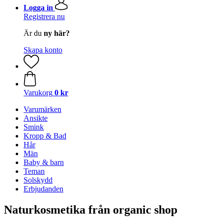
Logga in
Registrera nu
Är du
ny här?
Skapa konto
Varukorg
0 kr
Varumärken
Ansikte
Smink
Kropp & Bad
Hår
Män
Baby & barn
Teman
Solskydd
Erbjudanden
Naturkosmetika från organic shop