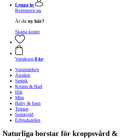
Logga in
Registrera nu
Är du
ny här?
Skapa konto
Varukorg
0 kr
Varumärken
Ansikte
Smink
Kropp & Bad
Hår
Män
Baby & barn
Teman
Solskydd
Erbjudanden
Naturliga borstar för kroppsvård &