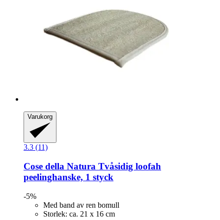
Varukorg
3.3 (11)
Cose della Natura
Tvåsidig loofah
peelinghanske, 1 styck
-5%
Med band av ren bomull
Storlek: ca. 21 x 16 cm