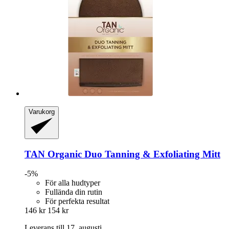
Varukorg
TAN Organic
Duo Tanning & Exfoliating Mitt
-5%
För alla hudtyper
Fullända din rutin
För perfekta resultat
146 kr
154 kr
Leverans till 17. augusti