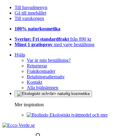
Till huvudmenyn
Gå till innehållet
Till varukorgen
100% naturkosmetika
Sverige: Fri standardfrakt
från 890 kr
Minst 1 gratisprov
med varje beställning
Hjälp
Var är min beställning?
Returnerar
Fraktkostnader
Betalningsalternativ
Kontakt
Alla hjälpämnen
Mer inspiration
Ekologiskt tvättmedel och mer