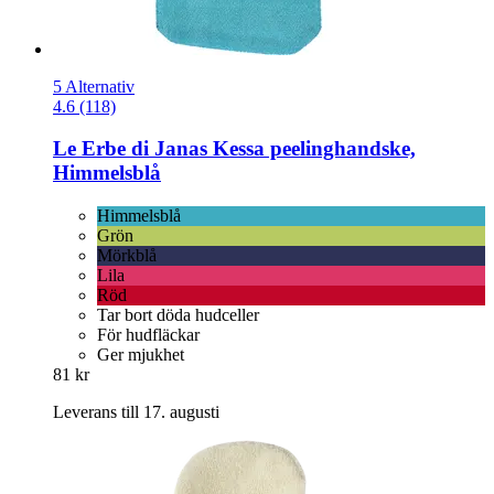
5 Alternativ
4.6 (118)
Le Erbe di Janas
Kessa peelinghandske,
Himmelsblå
Himmelsblå
Grön
Mörkblå
Lila
Röd
Tar bort döda hudceller
För hudfläckar
Ger mjukhet
81 kr
Leverans till 17. augusti