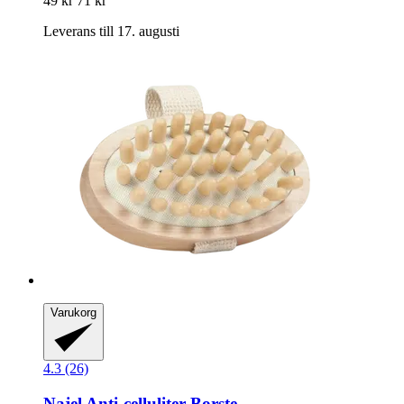
49 kr
71 kr
Leverans till 17. augusti
Varukorg
4.3 (26)
Najel
Anti-​celluliter Borste