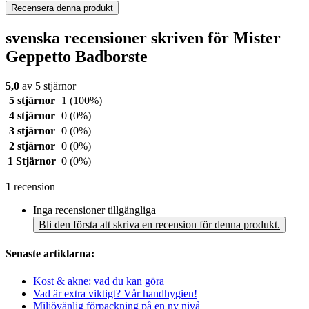
Recensera denna produkt
svenska recensioner skriven för Mister
Geppetto Badborste
5,0
av 5 stjärnor
5 stjärnor
1
(100%)
4 stjärnor
0
(0%)
3 stjärnor
0
(0%)
2 stjärnor
0
(0%)
1 Stjärnor
0
(0%)
1
recension
Inga recensioner tillgängliga
Bli den första att skriva en recension för denna produkt.
Senaste artiklarna:
Kost & akne: vad du kan göra
Vad är extra viktigt? Vår handhygien!
Miljövänlig förpackning på en ny nivå