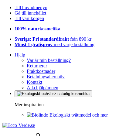
Till huvudmenyn
Gå till innehållet
Till varukorgen
100% naturkosmetika
Sverige: Fri standardfrakt
från 890 kr
Minst 1 gratisprov
med varje beställning
Hjälp
Var är min beställning?
Returnerar
Fraktkostnader
Betalningsalternativ
Kontakt
Alla hjälpämnen
Mer inspiration
Ekologiskt tvättmedel och mer