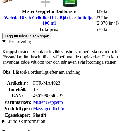
Mister Geppetto Badborste
339 kr
Weleda Birch Cellulite Oil - Björk cellulitolja,
237 kr
100 ml
(2 370 kr / l)
Totalpris:
576 kr
Lägg till båda i varukorgen
Beskrivning
Kroppsborsten av bok och vildsvinsborst rengör skonsamt och
förvandlar din dusch till en välbefinnande upplevelse. Den kan
användas både våt och torr och når även svåråtkomliga ställen.
Obs:
Låt torka ordentligt efter användning.
Artikelnr.:
FTR-MA4023
Innehåll:
1 st.
EAN:
4607088940233
Varumärken:
Mister Geppetto
Produkttyper:
Massagetillbehör
Egenskaper:
Plastfri
Juridisk information