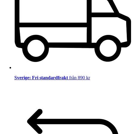
Sverige: Fri standardfrakt
från 890 kr