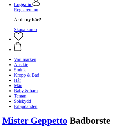
Logga in
Registrera nu
Är du
ny här?
Skapa konto
Varumärken
Ansikte
Smink
Kropp & Bad
Hår
Män
Baby & barn
Teman
Solskydd
Erbjudanden
Mister Geppetto
Badborste