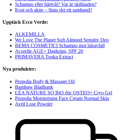
Schampo eller hårtvål? Var är skillnaden?
Kost och akne – finns det ett samband?
Upptäck Ecco Verde:
ALKEMILLA
We Love The Planet Soft Almond Sensitiv Deo
BEMA COSMETICI Schampo mot håravfall
Acorelle AGE+ Dagkräm, SPF 20
PRIMAVERA Tonka Extract
Nya produkter:
Propolia Body & Massage Oil
Bambaw Bladbank
LÉA NATURE SO BiO étic OSTEO+ Cryo Gel
Propolia Moisturising Face Cream Normal Skin
Avril Lose Powder