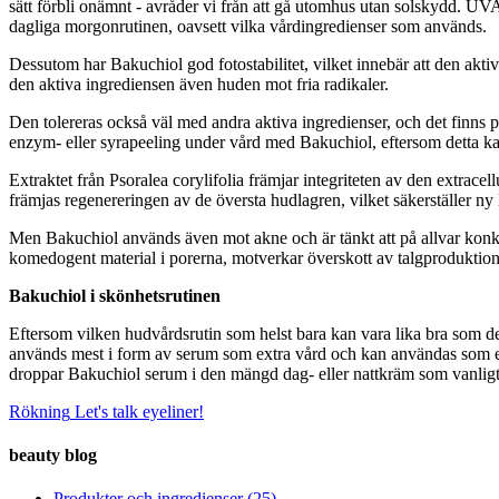
sätt förbli onämnt - avråder vi från att gå utomhus utan solskydd. UV
dagliga morgonrutinen, oavsett vilka vårdingredienser som används.
Dessutom har Bakuchiol god fotostabilitet, vilket innebär att den aktiv
den aktiva ingrediensen även huden mot fria radikaler.
Den tolereras också väl med andra aktiva ingredienser, och det finns pr
enzym- eller syrapeeling under vård med Bakuchiol, eftersom detta kan
Extraktet från Psoralea corylifolia främjar integriteten av den extrac
främjas regenereringen av de översta hudlagren, vilket säkerställer ny 
Men Bakuchiol används även mot akne och är tänkt att på allvar konk
komedogent material i porerna, motverkar överskott av talgproduktion
Bakuchiol i skönhetsrutinen
Eftersom vilken hudvårdsrutin som helst bara kan vara lika bra som d
används mest i form av serum som extra vård och kan användas som ett
droppar Bakuchiol serum i den mängd dag- eller nattkräm som vanligtv
Rökning
Let's talk eyeliner!
beauty blog
Produkter och ingredienser
(25)