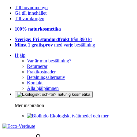
Till huvudmenyn
Gå till innehållet
Till varukorgen
100% naturkosmetika
Sverige: Fri standardfrakt
från 890 kr
Minst 1 gratisprov
med varje beställning
Hjälp
Var är min beställning?
Returnerar
Fraktkostnader
Betalningsalternativ
Kontakt
Alla hjälpämnen
Mer inspiration
Ekologiskt tvättmedel och mer