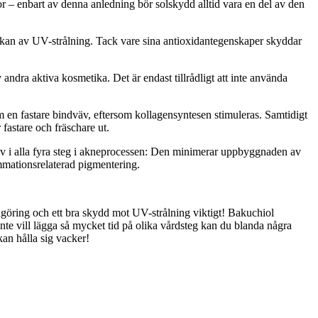
or – enbart av denna anledning bör solskydd alltid vara en del av den
nverkan av UV-strålning. Tack vare sina antioxidantegenskaper skyddar
andra aktiva kosmetika. Det är endast tillrådligt att inte använda
om en fastare bindväv, eftersom kollagensyntesen stimuleras. Samtidigt
fastare och fräschare ut.
iv i alla fyra steg i akneprocessen: Den minimerar uppbyggnaden av
mmationsrelaterad pigmentering.
göring och ett bra skydd mot UV-strålning viktigt! Bakuchiol
e vill lägga så mycket tid på olika vårdsteg kan du blanda några
an hålla sig vacker!