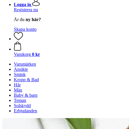
Logga in
Registrera nu
Är du
ny här?
Skapa konto
Varukorg
0 kr
Varumärken
Ansikte
Smink
Kropp & Bad
Hår
Män
Baby & barn
Teman
Solskydd
Erbjudanden