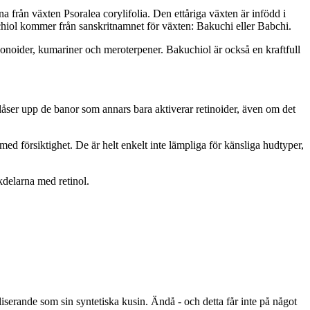
a från växten Psoralea corylifolia. Den ettåriga växten är infödd i
hiol kommer från sanskritnamnet för växten: Bakuchi eller Babchi.
avonoider, kumariner och meroterpener. Bakuchiol är också en kraftfull
 låser upp de banor som annars bara aktiverar retinoider, även om det
d försiktighet. De är helt enkelt inte lämpliga för känsliga hudtyper,
kdelarna med retinol.
liserande som sin syntetiska kusin. Ändå - och detta får inte på något