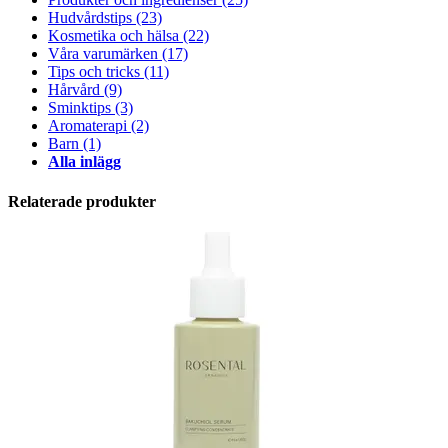
Hudvårdstips
(23)
Kosmetika och hälsa
(22)
Våra varumärken
(17)
Tips och tricks
(11)
Hårvård
(9)
Sminktips
(3)
Aromaterapi
(2)
Barn
(1)
Alla inlägg
Relaterade produkter