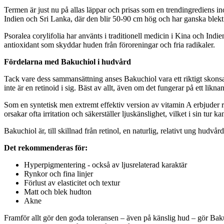
Termen är just nu på allas läppar och prisas som en trendingrediens in
Indien och Sri Lanka, där den blir 50-90 cm hög och har ganska blek
Psoralea corylifolia har använts i traditionell medicin i Kina och Ind
antioxidant som skyddar huden från föroreningar och fria radikaler.
Fördelarna med Bakuchiol i hudvård
Tack vare dess sammansättning anses Bakuchiol vara ett riktigt skonsam
inte är en retinoid i sig. Bäst av allt, även om det fungerar på ett likn
Som en syntetisk men extremt effektiv version av vitamin A erbjuder r
orsakar ofta irritation och säkerställer ljuskänslighet, vilket i sin tur k
Bakuchiol är, till skillnad från retinol, en naturlig, relativt ung hu
Det rekommenderas för:
Hyperpigmentering - också av ljusrelaterad karaktär
Rynkor och fina linjer
Förlust av elasticitet och textur
Matt och blek hudton
Akne
Framför allt gör den goda toleransen – även på känslig hud – gör Bakuch