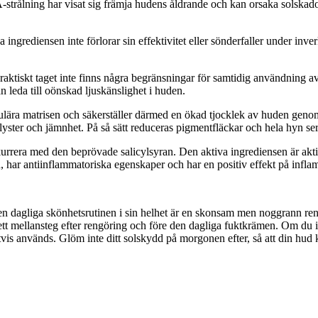
A-strålning har visat sig främja hudens åldrande och kan orsaka solskad
a ingrediensen inte förlorar sin effektivitet eller sönderfaller under i
aktiskt taget inte finns några begränsningar för samtidig användning av 
 leda till oönskad ljuskänslighet i huden.
ellulära matrisen och säkerställer därmed en ökad tjocklek av huden gen
lyster och jämnhet. På så sätt reduceras pigmentfläckar och hela hyn ser 
urrera med den beprövade salicylsyran. Den aktiva ingrediensen är akt
, har antiinflammatoriska egenskaper och har en positiv effekt på infla
en dagliga skönhetsrutinen i sin helhet är en skonsam men noggrann ren
 mellansteg efter rengöring och före den dagliga fuktkrämen. Om du int
is används. Glöm inte ditt solskydd på morgonen efter, så att din hud k