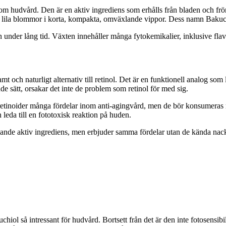
om hudvård. Den är en aktiv ingrediens som erhålls från bladen och frön
t lila blommor i korta, kompakta, omväxlande vippor. Dess namn Bakuc
ien under lång tid. Växten innehåller många fytokemikalier, inklusive fl
t och naturligt alternativ till retinol. Det är en funktionell analog som
ande sätt, orsakar det inte de problem som retinol för med sig.
etinoider många fördelar inom anti-agingvård, men de bör konsumeras me
an leda till en fototoxisk reaktion på huden.
dvårdande aktiv ingrediens, men erbjuder samma fördelar utan de kända nac
iol så intressant för hudvård. Bortsett från det är den inte fotosensibi