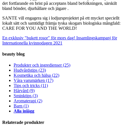
det fortfarande en brist på acceptans bland befolkningen, särskilt
bland bönder, djurhållare och jägare .
SANTE vill engagera sig i lodjursprojektet på ett mycket speciellt
lokalt sätt och samtidigt främja tyska skogars biologiska mångfald:
CARE FOR YOU AND THE WORLD!
En exklusiv "bukett rosor" för mors dag!
Insamlingskampanj för
Internationella kvinnodagen 2021
beauty blog
Produkter och ingredienser
(25)
Hudvårdstips
(23)
Kosmetika och hälsa
(22)
Våra varumärken
(17)
Tips och tricks
(11)
Hårvård
(9)
Sminktips
(3)
Aromaterapi
(2)
Barn
(1)
Alla inlägg
Relaterade produkter