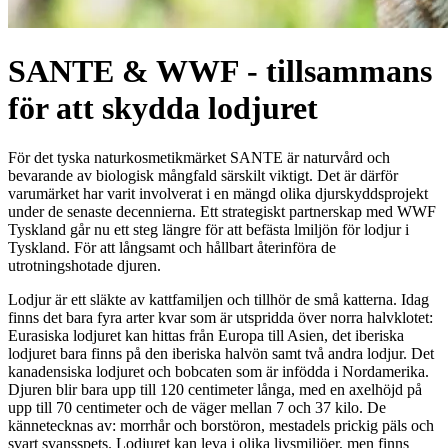
SANTE & WWF - tillsammans
för att skydda lodjuret
För det tyska naturkosmetikmärket SANTE är naturvård och
bevarande av biologisk mångfald särskilt viktigt. Det är därför
varumärket har varit involverat i en mängd olika djurskyddsprojekt
under de senaste decennierna. Ett strategiskt partnerskap med WWF
Tyskland går nu ett steg längre för att befästa lmiljön för lodjur i
Tyskland. För att långsamt och hållbart återinföra de
utrotningshotade djuren.
Lodjur är ett släkte av kattfamiljen och tillhör de små katterna. Idag
finns det bara fyra arter kvar som är utspridda över norra halvklotet:
Eurasiska lodjuret kan hittas från Europa till Asien, det iberiska
lodjuret bara finns på den iberiska halvön samt två andra lodjur. Det
kanadensiska lodjuret och bobcaten som är infödda i Nordamerika.
Djuren blir bara upp till 120 centimeter långa, med en axelhöjd på
upp till 70 centimeter och de väger mellan 7 och 37 kilo. De
kännetecknas av: morrhår och borstöron, mestadels prickig päls och
svart svansspets. Lodjuret kan leva i olika livsmiljöer, men finns