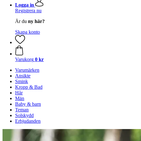
Logga in
Registrera nu
Är du
ny här?
Skapa konto
Varukorg
0 kr
Varumärken
Ansikte
Smink
Kropp & Bad
Hår
Män
Baby & barn
Teman
Solskydd
Erbjudanden