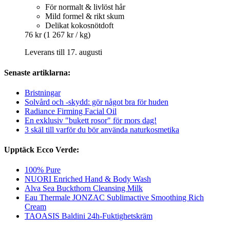
För normalt & livlöst hår
Mild formel & rikt skum
Delikat kokosnötdoft
76 kr
(1 267 kr / kg)
Leverans till 17. augusti
Senaste artiklarna:
Bristningar
Solvård och -skydd: gör något bra för huden
Radiance Firming Facial Oil
En exklusiv "bukett rosor" för mors dag!
3 skäl till varför du bör använda naturkosmetika
Upptäck Ecco Verde:
100% Pure
NUORI Enriched Hand & Body Wash
Alva Sea Buckthorn Cleansing Milk
Eau Thermale JONZAC Sublimactive Smoothing Rich
Cream
TAOASIS Baldini 24h-Fuktighetskräm