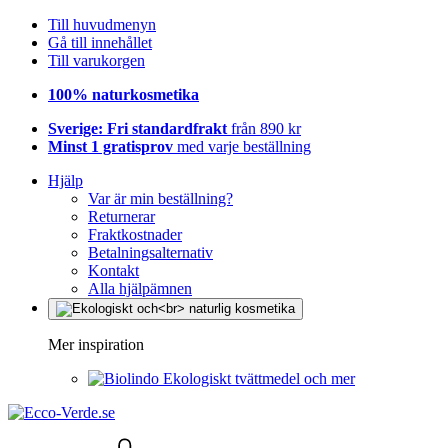
Till huvudmenyn
Gå till innehållet
Till varukorgen
100% naturkosmetika
Sverige: Fri standardfrakt
från 890 kr
Minst 1 gratisprov
med varje beställning
Hjälp
Var är min beställning?
Returnerar
Fraktkostnader
Betalningsalternativ
Kontakt
Alla hjälpämnen
Mer inspiration
Ekologiskt tvättmedel och mer