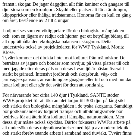
främst i skogar. De jagar däggdjur, allt från kaniner och gnagare till
djur stora som en kronhjort. Skydd eller platser att föda är dungor,
klippsprickor eller ihåliga trädstammar. Honorna får en kull en gång
om året, bestående av 2 till 4 ungar.
Lodjuret ses som en viktig pelare för den biologiska mångfalden
och, som en jägare av rådjur och hjortar, ger ett betydligt bidrag till
att upprätthålla den ekologiska balansen i skogarna. Detta
understryks också av projektledaren för WWF Tyskland, Moritz
Klose.
Tyvärr kommer det direkta hotet mot lodjuret från människor. De
betraktas av jägare och bönder som rovdjur, på vissa platser till och
med jagade efter deras päls och deras livsmiljö är nästan överallt
starkt begränsad. Intensivt jordbruk och skogsbruk, väg- och
järnvägsexpansion, användning av gnagare eller till och med hundar
hotar lodjuret eller gör det svårt för dem att sprida sig.
För närvarande bor cirka 140 djur i Tyskland. SANTE stöder
WWF-projektet för att öka antalet lodjur till 300 djur på lång sikt
och stärka den biologiska mångfalden i de tyska skogarna. Samtidigt
bör godkännandet av lodjuret främjas och utbildningsarbete bör
bedrivas för att återinföra lodjuret i lämpliga naturområden. Men
dessa djur måste också skyddas. Därför fokuserar WWF:s arbete på
att undersöka deras migrationsrörelser med hjälp av modern teknik
och starkt förebyggande arbete i samband med tjuvjakt. Tyvärr finns