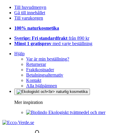
Till huvudmenyn
Gå till innehållet
Till varukorgen
100% naturkosmetika
Sverige: Fri standardfrakt
från 890 kr
Minst 1 gratisprov
med varje beställning
Hjälp
Var är min beställning?
Returnerar
Fraktkostnader
Betalningsalternativ
Kontakt
Alla hjälpämnen
Mer inspiration
Ekologiskt tvättmedel och mer