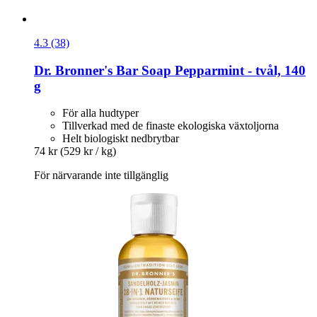
4.3 (38)
Dr. Bronner's
Bar Soap Pepparmint -​ tvål, 140
g
För alla hudtyper
Tillverkad med de finaste ekologiska växtoljorna
Helt biologiskt nedbrytbar
74 kr
(529 kr / kg)
För närvarande inte tillgänglig