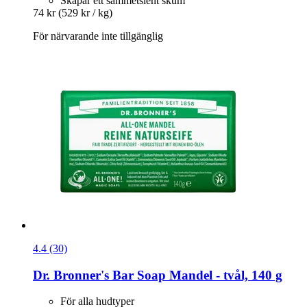
Skapar ett sammetslent skum
74 kr
(529 kr / kg)
För närvarande inte tillgänglig
4.4 (30)
Dr. Bronner's
Bar Soap Mandel -​ tvål, 140 g
För alla hudtyper