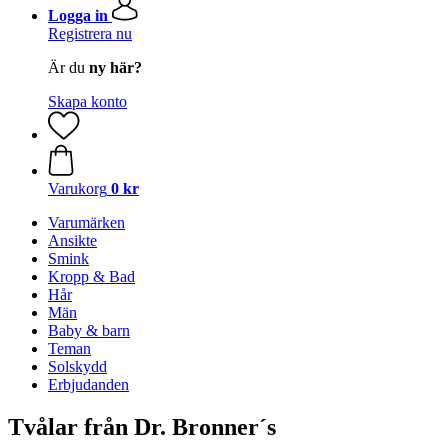
Logga in
Registrera nu
Är du
ny här?
Skapa konto
Varukorg
0 kr
Varumärken
Ansikte
Smink
Kropp & Bad
Hår
Män
Baby & barn
Teman
Solskydd
Erbjudanden
Tvålar från Dr. Bronner´s