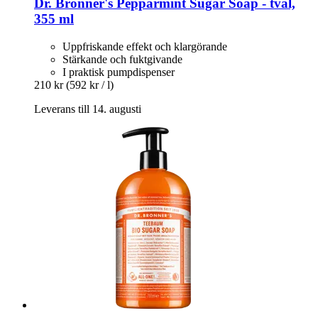
Dr. Bronner's
Pepparmint Sugar Soap -​ tvål,
355 ml
Uppfriskande effekt och klargörande
Stärkande och fuktgivande
I praktisk pumpdispenser
210 kr
(592 kr / l)
Leverans till 14. augusti