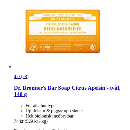
4.0 (28)
Dr. Bronner's
Bar Soap Citrus Apelsin -​ tvål,
140 g
För alla hudtyper
Uppfriskar & piggar upp sinnet
Helt biologiskt nedbrytbar
74 kr
(529 kr / kg)