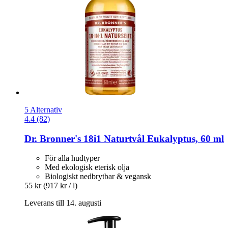
5 Alternativ
4.4 (82)
Dr. Bronner's
18i1 Naturtvål Eukalyptus, 60 ml
För alla hudtyper
Med ekologisk eterisk olja
Biologiskt nedbrytbar & vegansk
55 kr
(917 kr / l)
Leverans till 14. augusti