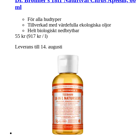
Dr. Bronner's
18i1 Naturtvål Citrus Apelsin, 60
ml
För alla hudtyper
Tillverkad med värdefulla ekologiska oljor
Helt biologiskt nedbrytbar
55 kr
(917 kr / l)
Leverans till 14. augusti