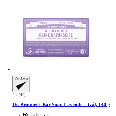
Varukorg
4.5 (47)
Dr. Bronner's
Bar Soap Lavendel -​ tvål, 140 g
För alla hudtyper