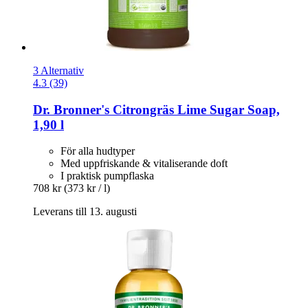
3 Alternativ
4.3 (39)
Dr. Bronner's
Citrongräs Lime Sugar Soap,
1,90 l
För alla hudtyper
Med uppfriskande & vitaliserande doft
I praktisk pumpflaska
708 kr
(373 kr / l)
Leverans till 13. augusti