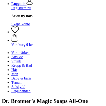
Logga in
Registrera nu
Är du
ny här?
Skapa konto
Varukorg
0 kr
Varumärken
Ansikte
Smink
Kropp & Bad
Hår
Män
Baby & barn
Teman
Solskydd
Erbjudanden
Dr. Bronner's Magic Soaps All-One