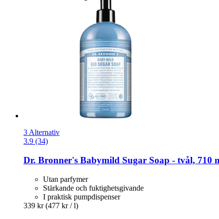
3 Alternativ
3.9 (34)
Dr. Bronner's
Babymild Sugar Soap -​ tvål, 710 
Utan parfymer
Stärkande och fuktighetsgivande
I praktisk pumpdispenser
339 kr
(477 kr / l)