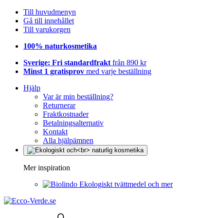
Till huvudmenyn
Gå till innehållet
Till varukorgen
100% naturkosmetika
Sverige: Fri standardfrakt
från 890 kr
Minst 1 gratisprov
med varje beställning
Hjälp
Var är min beställning?
Returnerar
Fraktkostnader
Betalningsalternativ
Kontakt
Alla hjälpämnen
Mer inspiration
Ekologiskt tvättmedel och mer