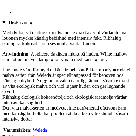
Beskrivning
Med dyrbar vit ekologisk malva och extrakt av viol vårdar denna
lotionen mycket känslig bebishud med intensiv fukt. Rikhaltig
ekologisk kokosolja och sesamolja vårdar huden.
Användning:
Applicera dagligen mjukt på huden. White mallow
care lotion är även lämplig för vuxna med känslig hud.
Lugnande vård för mycket känslig bebishud! Den oparfymerade vit
malva-serien från Weleda är speciellt anpassad för behoven hos
känslig babyhud. Noggrant utvalda naturliga ämnen såsom extrakt
av vita ekologisk malva och viol lugnar huden och ger lugnande
skydd.
Rikhaltig ekologisk kokosnötolja och ekologisk sesamolja vårdar
intensivt känslig hud.
Den vita malva-serien är medvetet inte parfymerad eftersom barn
med känslig hud ofta har problem att bearbeta yttre stimuli, såsom
intensiva dofter.
Varumärken:
Weleda