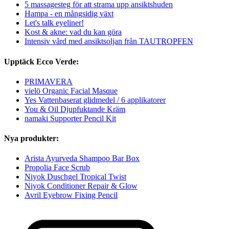
5 massagesteg för att strama upp ansiktshuden
Hampa - en mångsidig växt
Let's talk eyeliner!
Kost & akne: vad du kan göra
Intensiv vård med ansiktsoljan från TAUTROPFEN
Upptäck Ecco Verde:
PRIMAVERA
vielö Organic Facial Masque
Yes Vattenbaserat glidmedel / 6 applikatorer
You & Oil Djupfuktande Kräm
namaki Supporter Pencil Kit
Nya produkter:
Arista Ayurveda Shampoo Bar Box
Propolia Face Scrub
Niyok Duschgel Tropical Twist
Niyok Conditioner Repair & Glow
Avril Eyebrow Fixing Pencil