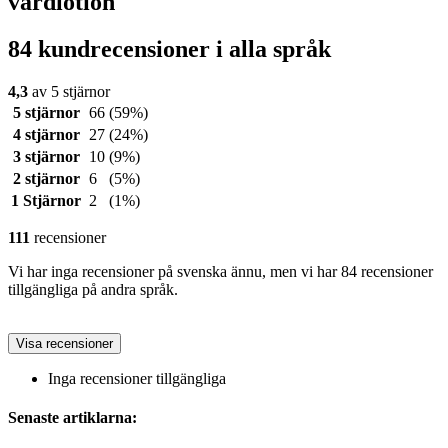
vårdlotion
84 kundrecensioner i alla språk
4,3
av 5 stjärnor
5 stjärnor
66
(59%)
4 stjärnor
27
(24%)
3 stjärnor
10
(9%)
2 stjärnor
6
(5%)
1 Stjärnor
2
(1%)
111
recensioner
Vi har inga recensioner på svenska ännu, men vi har 84 recensioner
tillgängliga på andra språk.
Visa recensioner
Inga recensioner tillgängliga
Senaste artiklarna: