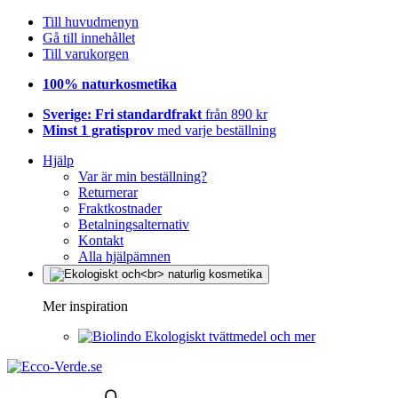
Till huvudmenyn
Gå till innehållet
Till varukorgen
100% naturkosmetika
Sverige: Fri standardfrakt
från 890 kr
Minst 1 gratisprov
med varje beställning
Hjälp
Var är min beställning?
Returnerar
Fraktkostnader
Betalningsalternativ
Kontakt
Alla hjälpämnen
Mer inspiration
Ekologiskt tvättmedel och mer