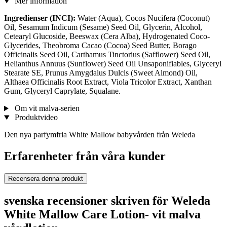
Mer information
Ingredienser (INCI):
Water (Aqua), Cocos Nucifera (Coconut)
Oil, Sesamum Indicum (Sesame) Seed Oil, Glycerin, Alcohol,
Cetearyl Glucoside, Beeswax (Cera Alba), Hydrogenated Coco-
Glycerides, Theobroma Cacao (Cocoa) Seed Butter, Borago
Officinalis Seed Oil, Carthamus Tinctorius (Safflower) Seed Oil,
Helianthus Annuus (Sunflower) Seed Oil Unsaponifiables, Glyceryl
Stearate SE, Prunus Amygdalus Dulcis (Sweet Almond) Oil,
Althaea Officinalis Root Extract, Viola Tricolor Extract, Xanthan
Gum, Glyceryl Caprylate, Squalane.
Om vit malva-serien
Produktvideo
Den nya parfymfria White Mallow babyvården från Weleda
Erfarenheter från våra kunder
Recensera denna produkt
svenska recensioner skriven för Weleda
White Mallow Care Lotion- vit malva