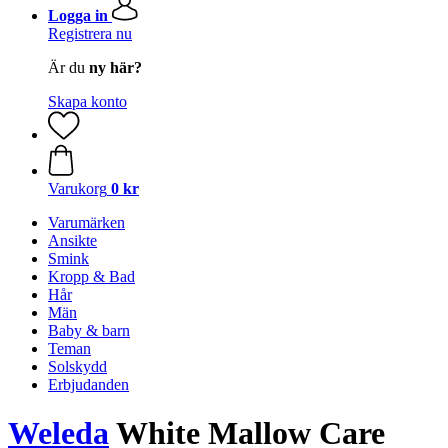
Logga in
Registrera nu
Är du
ny här?
Skapa konto
Varukorg
0 kr
Varumärken
Ansikte
Smink
Kropp & Bad
Hår
Män
Baby & barn
Teman
Solskydd
Erbjudanden
Weleda
White Mallow Care