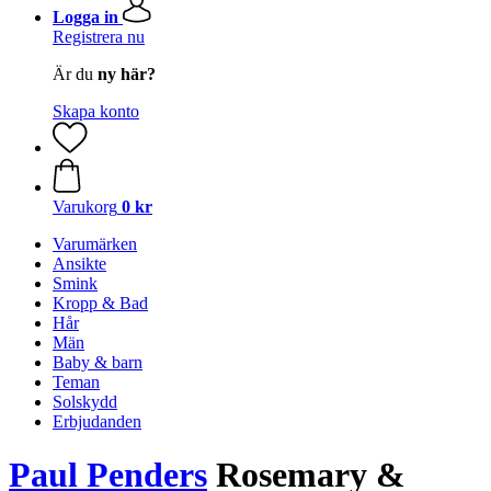
Logga in
Registrera nu
Är du
ny här?
Skapa konto
Varukorg
0 kr
Varumärken
Ansikte
Smink
Kropp & Bad
Hår
Män
Baby & barn
Teman
Solskydd
Erbjudanden
Paul Penders
Rosemary &