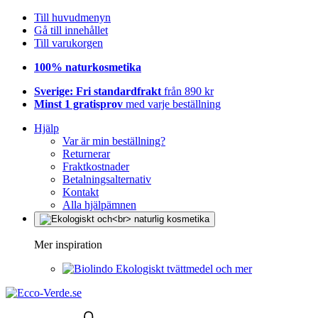
Till huvudmenyn
Gå till innehållet
Till varukorgen
100% naturkosmetika
Sverige: Fri standardfrakt
från 890 kr
Minst 1 gratisprov
med varje beställning
Hjälp
Var är min beställning?
Returnerar
Fraktkostnader
Betalningsalternativ
Kontakt
Alla hjälpämnen
Mer inspiration
Ekologiskt tvättmedel och mer