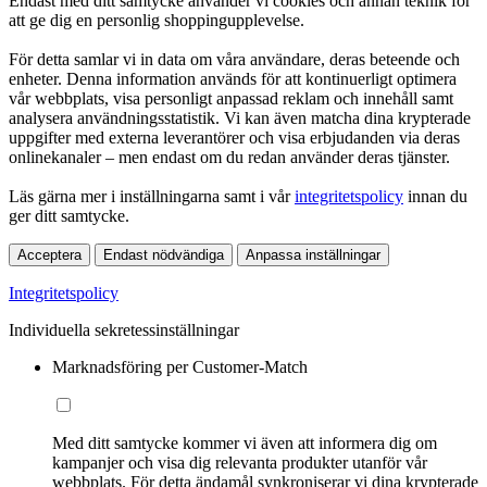
Endast med ditt samtycke använder vi cookies och annan teknik för
att ge dig en personlig shoppingupplevelse.
För detta samlar vi in data om våra användare, deras beteende och
enheter. Denna information används för att kontinuerligt optimera
vår webbplats, visa personligt anpassad reklam och innehåll samt
analysera användningsstatistik. Vi kan även matcha dina krypterade
uppgifter med externa leverantörer och visa erbjudanden via deras
onlinekanaler – men endast om du redan använder deras tjänster.
Läs gärna mer i inställningarna samt i vår
integritetspolicy
innan du
ger ditt samtycke.
Acceptera
Endast nödvändiga
Anpassa inställningar
Integritetspolicy
Individuella sekretessinställningar
Marknadsföring per Customer-Match
Med ditt samtycke kommer vi även att informera dig om
kampanjer och visa dig relevanta produkter utanför vår
webbplats. För detta ändamål synkroniserar vi dina krypterade