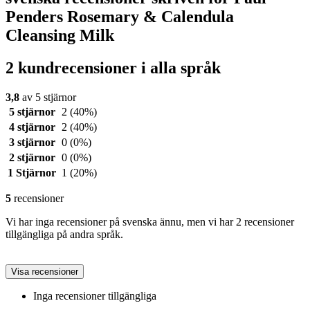
Penders Rosemary & Calendula
Cleansing Milk
2 kundrecensioner i alla språk
3,8
av 5 stjärnor
5 stjärnor
2
(40%)
4 stjärnor
2
(40%)
3 stjärnor
0
(0%)
2 stjärnor
0
(0%)
1 Stjärnor
1
(20%)
5
recensioner
Vi har inga recensioner på svenska ännu, men vi har 2 recensioner
tillgängliga på andra språk.
Visa recensioner
Inga recensioner tillgängliga