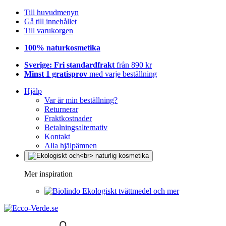
Till huvudmenyn
Gå till innehållet
Till varukorgen
100% naturkosmetika
Sverige: Fri standardfrakt
från 890 kr
Minst 1 gratisprov
med varje beställning
Hjälp
Var är min beställning?
Returnerar
Fraktkostnader
Betalningsalternativ
Kontakt
Alla hjälpämnen
Mer inspiration
Ekologiskt tvättmedel och mer