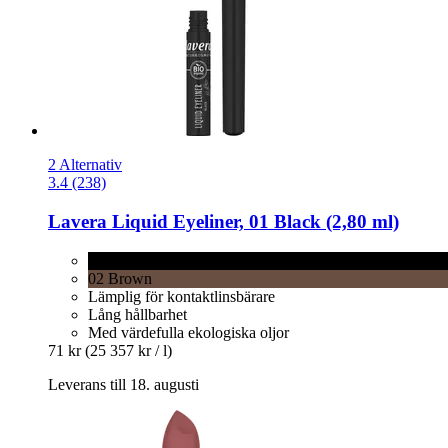
2 Alternativ
3.4 (238)
Lavera
Liquid Eyeliner, 01 Black (2,80 ml)
01 Black
02 Brown
Lämplig för kontaktlinsbärare
Lång hållbarhet
Med värdefulla ekologiska oljor
71 kr
(25 357 kr / l)
Leverans till 18. augusti