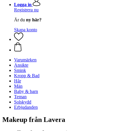
Logga in
Registrera nu
Är du
ny här?
Skapa konto
Varumärken
Ansikte
Smink
Kropp & Bad
Hår
Män
Baby & barn
Teman
Solskydd
Erbjudanden
Makeup från Lavera