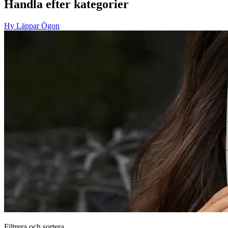
Handla efter kategorier
Hy
Läppar
Ögon
Filtrera och sortera