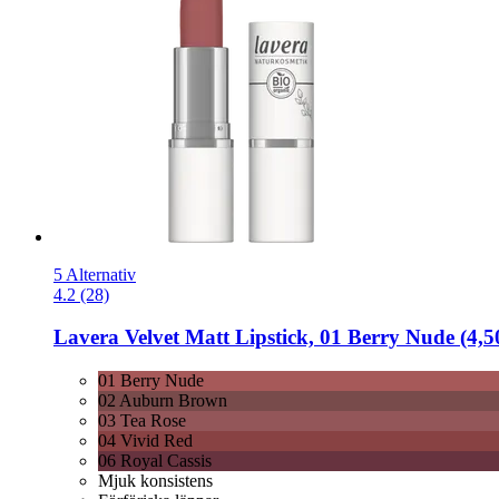
5 Alternativ
4.2 (28)
Lavera
Velvet Matt Lipstick, 01 Berry Nude (4,5
01 Berry Nude
02 Auburn Brown
03 Tea Rose
04 Vivid Red
06 Royal Cassis
Mjuk konsistens