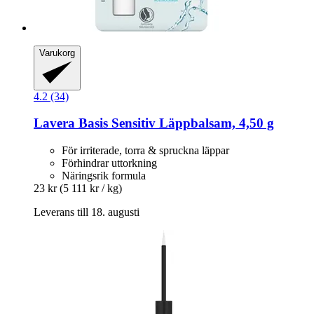
Varukorg
4.2 (34)
Lavera
Basis Sensitiv Läppbalsam, 4,50 g
För irriterade, torra & spruckna läppar
Förhindrar uttorkning
Näringsrik formula
23 kr
(5 111 kr / kg)
Leverans till 18. augusti