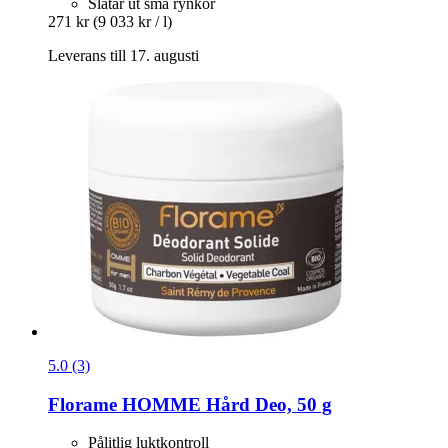
Slätar ut små rynkor
271 kr
(9 033 kr / l)
Leverans till 17. augusti
5.0 (3)
Florame
HOMME Hård Deo, 50 g
Pålitlig luktkontroll