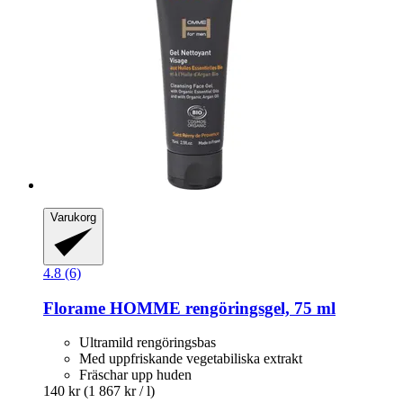
Varukorg
4.8 (6)
Florame
HOMME rengöringsgel, 75 ml
Ultramild rengöringsbas
Med uppfriskande vegetabiliska extrakt
Fräschar upp huden
140 kr
(1 867 kr / l)