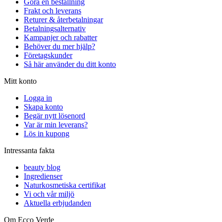
Göra en beställning
Frakt och leverans
Returer & återbetalningar
Betalningsalternativ
Kampanjer och rabatter
Behöver du mer hjälp?
Företagskunder
Så här använder du ditt konto
Mitt konto
Logga in
Skapa konto
Begär nytt lösenord
Var är min leverans?
Lös in kupong
Intressanta fakta
beauty blog
Ingredienser
Naturkosmetiska certifikat
Vi och vår miljö
Aktuella erbjudanden
Om Ecco Verde