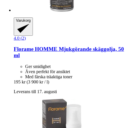
Varukorg
4.0 (2)
Florame
HOMME Mjukgörande skäggolja, 50
ml
Ger smidighet
Även perfekt för ansiktet
Med färska träaktiga toner
195 kr
(3 900 kr / l)
Leverans till 17. augusti