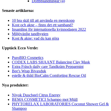
Doftbblandningar (4)
Senaste artiklarna:
10 bra skäl till att använda en menskopp
Kost och akne – finns det ett samband?
Insamling för internationella kvinnodagen 2022
Miljövänlig tandhygien
Kost & akne: vad du kan göra
Upptäck Ecco Verde:
PuroBIO Cosmetics
CODEX LABS SHAANT Balancing Clay Mask
Extra Fräsch daily care Tandkräm Pepparmint
Bee's Wrap Bivaxduk
estelle & thild BioCalm Comforting Rescue Oil
Nya produkter:
Niyok Duschgel Citrus Energy
BEMA COSMETICI Schampo mot Mjäll
PHYTORELAX LABORATORIES Coconut Shower Gel &
Shampoo