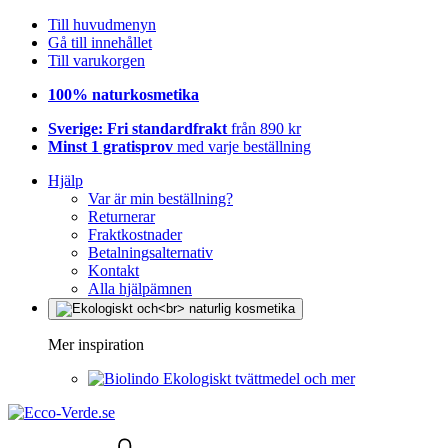
Till huvudmenyn
Gå till innehållet
Till varukorgen
100% naturkosmetika
Sverige: Fri standardfrakt
från 890 kr
Minst 1 gratisprov
med varje beställning
Hjälp
Var är min beställning?
Returnerar
Fraktkostnader
Betalningsalternativ
Kontakt
Alla hjälpämnen
Mer inspiration
Ekologiskt tvättmedel och mer