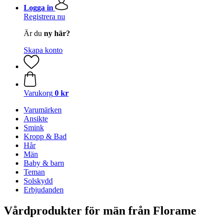
Logga in
Registrera nu
Är du
ny här?
Skapa konto
Varukorg
0 kr
Varumärken
Ansikte
Smink
Kropp & Bad
Hår
Män
Baby & barn
Teman
Solskydd
Erbjudanden
Vårdprodukter för män från Florame