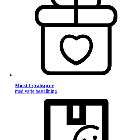
Minst 1 gratisprov
med varje beställning