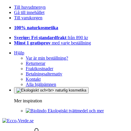
Till huvudmenyn
Gå till innehållet
Till varukorgen
100% naturkosmetika
Sverige: Fri standardfrakt
från 890 kr
Minst 1 gratisprov
med varje beställning
Hjälp
Var är min beställning?
Returnerar
Fraktkostnader
Betalningsalternativ
Kontakt
Alla hjälpämnen
Mer inspiration
Ekologiskt tvättmedel och mer