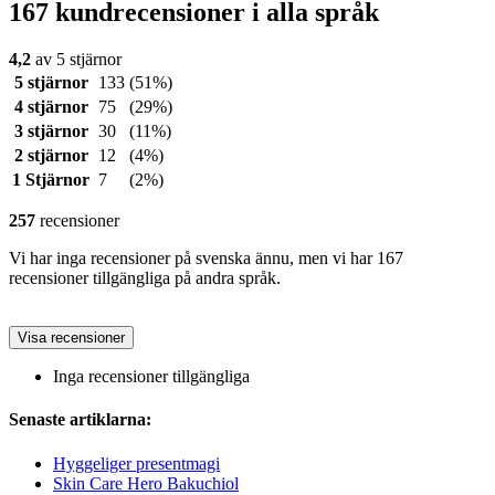
167 kundrecensioner i alla språk
4,2
av 5 stjärnor
5 stjärnor
133
(51%)
4 stjärnor
75
(29%)
3 stjärnor
30
(11%)
2 stjärnor
12
(4%)
1 Stjärnor
7
(2%)
257
recensioner
Vi har inga recensioner på svenska ännu, men vi har 167
recensioner tillgängliga på andra språk.
Visa recensioner
Inga recensioner tillgängliga
Senaste artiklarna:
Hyggeliger presentmagi
Skin Care Hero Bakuchiol