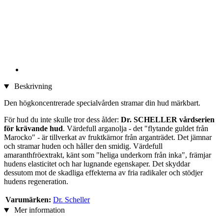
Beskrivning
Den högkoncentrerade specialvården stramar din hud märkbart.
För hud du inte skulle tror dess ålder:
Dr. SCHELLER vårdserien
för krävande hud
. Värdefull arganolja - det "flytande guldet från
Marocko" - är tillverkat av fruktkärnor från arganträdet. Det jämnar
och stramar huden och håller den smidig. Värdefull
amaranthfröextrakt, känt som "heliga underkorn från inka", främjar
hudens elasticitet och har lugnande egenskaper. Det skyddar
dessutom mot de skadliga effekterna av fria radikaler och stödjer
hudens regeneration.
Varumärken:
Dr. Scheller
Mer information