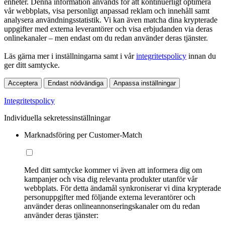
enheter. Denna information används för att kontinuerligt optimera
vår webbplats, visa personligt anpassad reklam och innehåll samt
analysera användningsstatistik. Vi kan även matcha dina krypterade
uppgifter med externa leverantörer och visa erbjudanden via deras
onlinekanaler – men endast om du redan använder deras tjänster.
Läs gärna mer i inställningarna samt i vår
integritetspolicy
innan du
ger ditt samtycke.
Acceptera
Endast nödvändiga
Anpassa inställningar
Integritetspolicy
Individuella sekretessinställningar
Marknadsföring per Customer-Match
Med ditt samtycke kommer vi även att informera dig om
kampanjer och visa dig relevanta produkter utanför vår
webbplats. För detta ändamål synkroniserar vi dina krypterade
personuppgifter med följande externa leverantörer och
använder deras onlineannonseringskanaler om du redan
använder deras tjänster: