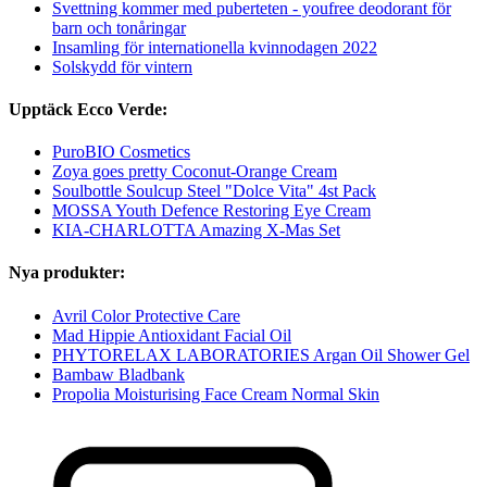
Svettning kommer med puberteten - youfree deodorant för
barn och tonåringar
Insamling för internationella kvinnodagen 2022
Solskydd för vintern
Upptäck Ecco Verde:
PuroBIO Cosmetics
Zoya goes pretty Coconut-Orange Cream
Soulbottle Soulcup Steel "Dolce Vita" 4st Pack
MOSSA Youth Defence Restoring Eye Cream
KIA-CHARLOTTA Amazing X-Mas Set
Nya produkter:
Avril Color Protective Care
Mad Hippie Antioxidant Facial Oil
PHYTORELAX LABORATORIES Argan Oil Shower Gel
Bambaw Bladbank
Propolia Moisturising Face Cream Normal Skin