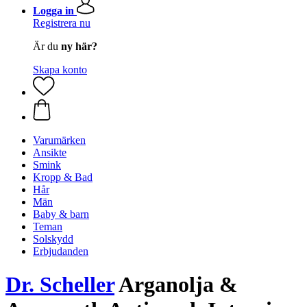
Logga in
Registrera nu
Är du
ny här?
Skapa konto
Varumärken
Ansikte
Smink
Kropp & Bad
Hår
Män
Baby & barn
Teman
Solskydd
Erbjudanden
Dr. Scheller
Arganolja &