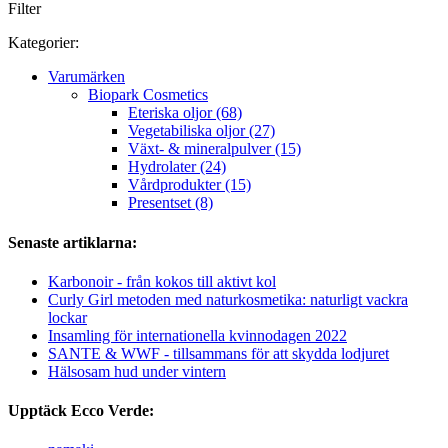
Filter
Kategorier:
Varumärken
Biopark Cosmetics
Eteriska oljor (68)
Vegetabiliska oljor (27)
Växt- & mineralpulver (15)
Hydrolater (24)
Vårdprodukter (15)
Presentset (8)
Senaste artiklarna:
Karbonoir - från kokos till aktivt kol
Curly Girl metoden med naturkosmetika: naturligt vackra
lockar
Insamling för internationella kvinnodagen 2022
SANTE & WWF - tillsammans för att skydda lodjuret
Hälsosam hud under vintern
Upptäck Ecco Verde: