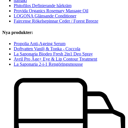
namaki
Phitofilos Definierande hårkräm
Provida Organics Rosemary Massage Oil
LOGONA Glänsande Conditioner
Faircense Rökelsepinnar Ceder / Forest Breeze
Nya produkter:
Propolia Anti-Ageing Serum
Doftvatten Vanilj & Tonka - Coccola
La Saponaria Biodeo Fresh 2in1 Deo Spray
Avril Pro Âge+ Eye & Lip Contour Treatment
La Saponaria 2-i-1 Rengöringsmousse