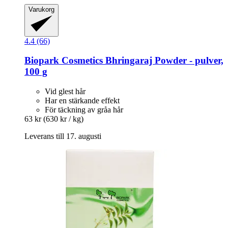
Varukorg
4.4 (66)
Biopark Cosmetics
Bhringaraj Powder -​ pulver,
100 g
Vid glest hår
Har en stärkande effekt
För täckning av gråa hår
63 kr
(630 kr / kg)
Leverans till 17. augusti