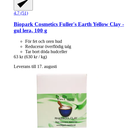
4.7 (51)
Biopark Cosmetics
Fuller's Earth Yellow Clay -​
gul lera, 100 g
För fet och oren hud
Reducerar överflödig talg
Tar bort döda hudceller
63 kr
(630 kr / kg)
Leverans till 17. augusti