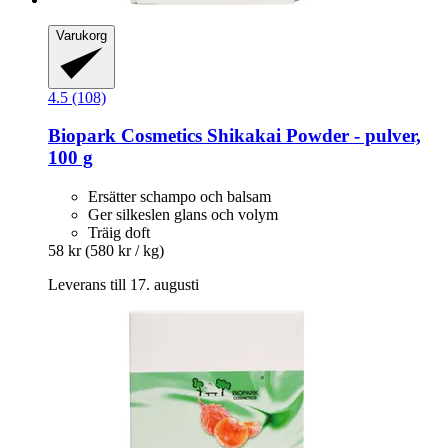
Varukorg
4.5 (108)
Biopark Cosmetics
Shikakai Powder -​ pulver,
100 g
Ersätter schampo och balsam
Ger silkeslen glans och volym
Träig doft
58 kr
(580 kr / kg)
Leverans till 17. augusti