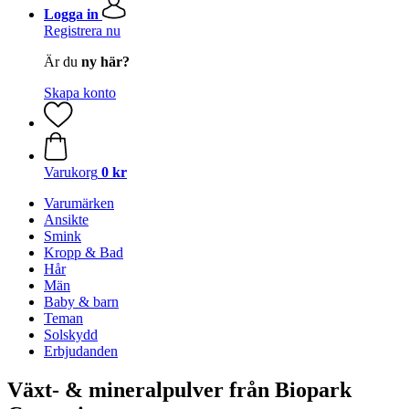
Logga in
Registrera nu
Är du
ny här?
Skapa konto
Varukorg
0 kr
Varumärken
Ansikte
Smink
Kropp & Bad
Hår
Män
Baby & barn
Teman
Solskydd
Erbjudanden
Växt- & mineralpulver från Biopark