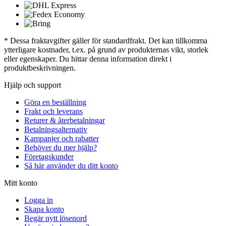
* Dessa fraktavgifter gäller för standardfrakt. Det kan tillkomma
ytterligare kostnader, t.ex. på grund av produkternas vikt, storlek
eller egenskaper. Du hittar denna information direkt i
produktbeskrivningen.
Hjälp och support
Göra en beställning
Frakt och leverans
Returer & återbetalningar
Betalningsalternativ
Kampanjer och rabatter
Behöver du mer hjälp?
Företagskunder
Så här använder du ditt konto
Mitt konto
Logga in
Skapa konto
Begär nytt lösenord