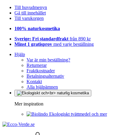
Till huvudmenyn
Gå till innehållet
Till varukorgen
100% naturkosmetika
Sverige: Fri standardfrakt
från 890 kr
Minst 1 gratisprov
med varje beställning
Hjälp
Var är min beställning?
Returnerar
Fraktkostnader
Betalningsalternativ
Kontakt
Alla hjälpämnen
Mer inspiration
Ekologiskt tvättmedel och mer