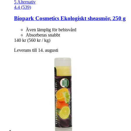
5 Alternativ
4.4 (539)
Biopark Cosmetics
Ekologiskt sheasmör, 250 g
Även lämplig för bebisvård
Absorberas snabbt
140 kr
(560 kr / kg)
Leverans till 14. augusti