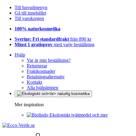
Till huvudmenyn
Gå till innehållet
Till varukorgen
100% naturkosmetika
Sverige: Fri standardfrakt
från 890 kr
Minst 1 gratisprov
med varje beställning
Hjälp
Var är min beställning?
Returnerar
Fraktkostnader
Betalningsalternativ
Kontakt
Alla hjälpämnen
Mer inspiration
Ekologiskt tvättmedel och mer