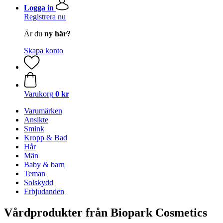
Logga in
Registrera nu
Är du
ny här?
Skapa konto
Varukorg
0 kr
Varumärken
Ansikte
Smink
Kropp & Bad
Hår
Män
Baby & barn
Teman
Solskydd
Erbjudanden
Vårdprodukter från Biopark Cosmetics