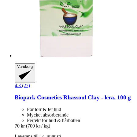
Varukorg
4.3 (27)
Biopark Cosmetics
Rhassoul Clay -​ lera, 100 g
För torr & fet hud
Mycket absorberande
Perfekt för hud & hårbotten
70 kr
(700 kr / kg)
Leverans till 14. augusti