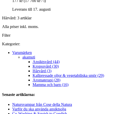
177 kr
(17 700 kr / l)
Leverans till 17. augusti
Hårvård: 3 artiklar
Alla priser inkl. moms.
Filter
Kategorier:
Varumärken
akamuti
Ansiktsvård (44)
Kropssvård (30)
Hårvård (3)
Kallpressade oljor & vegetabiliska smör (29)
Aromaterapi (28)
Mamma och barn (16)
Senaste artiklarna:
Natursvampar från Cose della Natura
Varför du ska använda ansiktsolja
Co-Washing & Squish to Condish