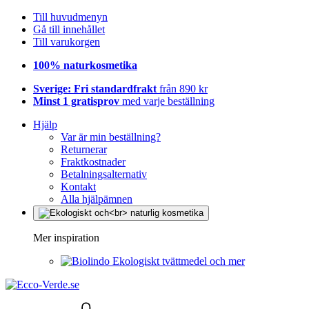
Till huvudmenyn
Gå till innehållet
Till varukorgen
100% naturkosmetika
Sverige: Fri standardfrakt
från 890 kr
Minst 1 gratisprov
med varje beställning
Hjälp
Var är min beställning?
Returnerar
Fraktkostnader
Betalningsalternativ
Kontakt
Alla hjälpämnen
Mer inspiration
Ekologiskt tvättmedel och mer