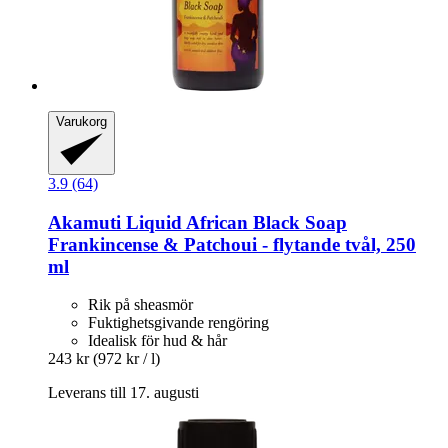
Varukorg
3.9 (64)
Akamuti
Liquid African Black Soap
Frankincense & Patchoui -​ flytande tvål, 250
ml
Rik på sheasmör
Fuktighetsgivande rengöring
Idealisk för hud & hår
243 kr
(972 kr / l)
Leverans till 17. augusti