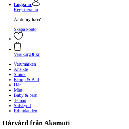
Logga in
Registrera nu
Är du
ny här?
Skapa konto
Varukorg
0 kr
Varumärken
Ansikte
Smink
Kropp & Bad
Hår
Män
Baby & barn
Teman
Solskydd
Erbjudanden
Hårvård från Akamuti