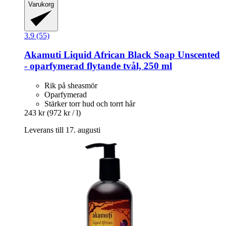
Varukorg
3.9 (55)
Akamuti
Liquid African Black Soap Unscented
-​ oparfymerad flytande tvål, 250 ml
Rik på sheasmör
Oparfymerad
Stärker torr hud och torrt hår
243 kr
(972 kr / l)
Leverans till 17. augusti