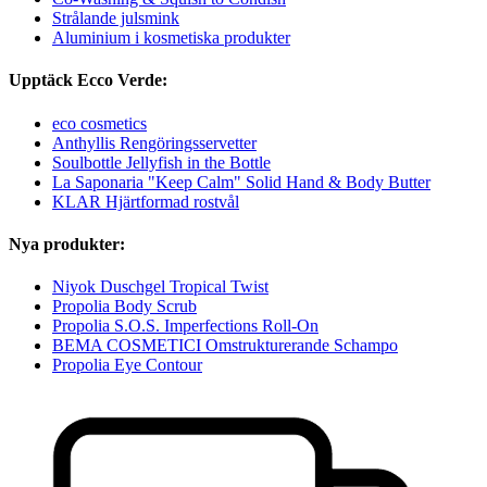
Strålande julsmink
Aluminium i kosmetiska produkter
Upptäck Ecco Verde:
eco cosmetics
Anthyllis Rengöringsservetter
Soulbottle Jellyfish in the Bottle
La Saponaria "Keep Calm" Solid Hand & Body Butter
KLAR Hjärtformad rostvål
Nya produkter:
Niyok Duschgel Tropical Twist
Propolia Body Scrub
Propolia S.O.S. Imperfections Roll-On
BEMA COSMETICI Omstrukturerande Schampo
Propolia Eye Contour