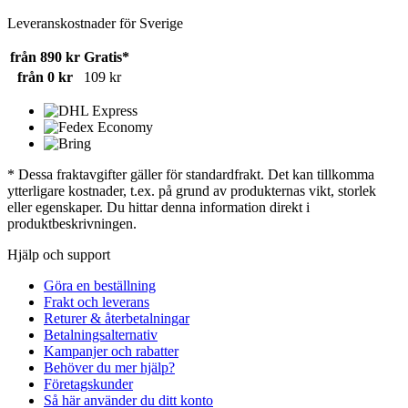
Leveranskostnader för Sverige
från 890 kr
Gratis*
från 0 kr
109 kr
* Dessa fraktavgifter gäller för standardfrakt. Det kan tillkomma
ytterligare kostnader, t.ex. på grund av produkternas vikt, storlek
eller egenskaper. Du hittar denna information direkt i
produktbeskrivningen.
Hjälp och support
Göra en beställning
Frakt och leverans
Returer & återbetalningar
Betalningsalternativ
Kampanjer och rabatter
Behöver du mer hjälp?
Företagskunder
Så här använder du ditt konto