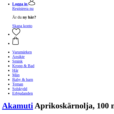
Logga in
Registrera nu
Är du
ny här?
Skapa konto
Varumärken
Ansikte
Smink
Kropp & Bad
Hår
Män
Baby & barn
Teman
Solskydd
Erbjudanden
Akamuti
Aprikoskärnolja, 100 