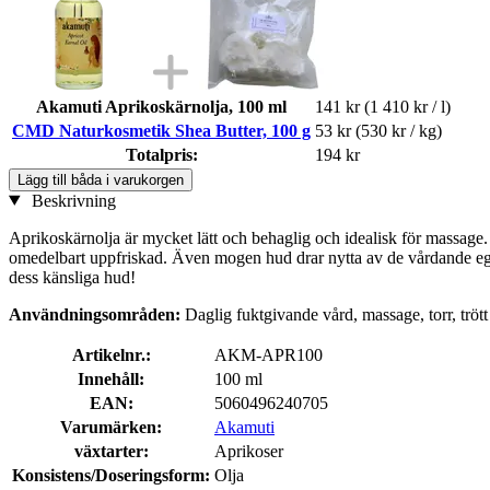
Akamuti Aprikoskärnolja, 100 ml
141 kr
(1 410 kr / l)
CMD Naturkosmetik Shea Butter, 100 g
53 kr
(530 kr / kg)
Totalpris:
194 kr
Lägg till båda i varukorgen
Beskrivning
Aprikoskärnolja är mycket lätt och behaglig och idealisk för massage. 
omedelbart uppfriskad. Även mogen hud drar nytta av de vårdande eg
dess känsliga hud!
Användningsområden:
Daglig fuktgivande vård, massage, torr, trö
Artikelnr.:
AKM-APR100
Innehåll:
100 ml
EAN:
5060496240705
Varumärken:
Akamuti
växtarter:
Aprikoser
Konsistens/Doseringsform:
Olja