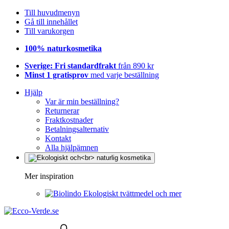
Till huvudmenyn
Gå till innehållet
Till varukorgen
100% naturkosmetika
Sverige: Fri standardfrakt
från 890 kr
Minst 1 gratisprov
med varje beställning
Hjälp
Var är min beställning?
Returnerar
Fraktkostnader
Betalningsalternativ
Kontakt
Alla hjälpämnen
Mer inspiration
Ekologiskt tvättmedel och mer