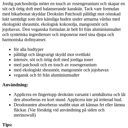
Jordig patchouliolja möter en touch av rosengeranium och skapar en
söt och örtig doft med balanserande karaktär. Tack vare formulan
med bikarbonat skyddar Deokräm Patchouli pålitligt mot oönskad
lukt samtidigt som den känsliga huden under armarna vårdas med
ekologiskt sheasmör, ekologisk kokosolja, mangosmör och
jojobavax. Den veganska formulan är helt fri från aluminiumsalter
och syntetiska ingredienser och imponerar med sina djupa och
harmoniska doftnyanser.
för alla hudtyper
pålitligt och långvarigt skydd mot svettlukt
intensiv, söt och örtig doft med jordiga toner
med patchouli och en touch av rosengeranium
med ekologiskt sheasmör, mangosmör och jojobavax
vegansk och fri från aluminiumsalter
Användning:
Applicera en fingertopp deokräm varsamt i armhålorna och låt
den absorberas en kort stund. Applicera inte på irriterad hud.
Deodoranten absorberas snabbt utan att kännas fet eller lämna
fläckar. (Var försiktig vid användning på siden och
merinowull)
Tips: