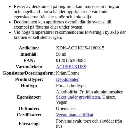
Rester av deokrämen på fingrarna kan masseras in i fingrar
och nagelband - torra händer uppskattar de vårdande
egenskaperna från sheasmör och kokosolja.
Deodoranten kan appliceras överallt där du svettas, till
exempel på fötterna eller under bysten.
Vid höga temperaturer rekommenderas förvaring i kylskåp där
krämen enkelt stelnar igen.
Artikelnr.:
XDK-ACHKUS-1160015
Innehåll:
50 ml
EAN:
9120126360084
Varumärken:
ACHSELKUSS
Konsistens/Doseringsform:
Kräm/Creme
Produkttyper:
Deodoranter
Hudtyp:
För alla hudtyper
Alkoholfritt, Fri från aluminiumsalter,
Egenskaper:
Säker under graviditeten
, Unisex,
Vegan
Doftnoter:
Orientalisk
Certifikater:
Vegan utan certifikat
Förvaras svalt, torrt och skyddat från
Förvaring:
ljus