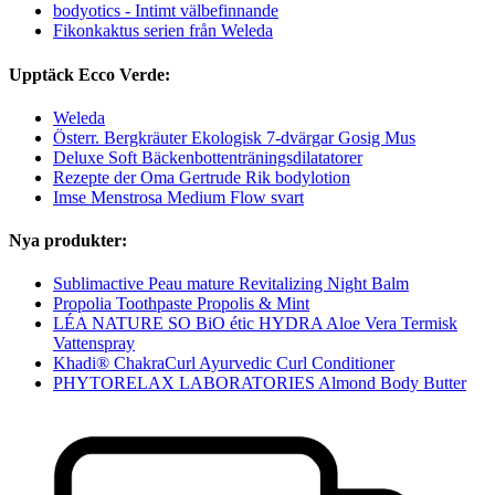
bodyotics - Intimt välbefinnande
Fikonkaktus serien från Weleda
Upptäck Ecco Verde:
Weleda
Österr. Bergkräuter Ekologisk 7-dvärgar Gosig Mus
Deluxe Soft Bäckenbottenträningsdilatatorer
Rezepte der Oma Gertrude Rik bodylotion
Imse Menstrosa Medium Flow svart
Nya produkter:
Sublimactive Peau mature Revitalizing Night Balm
Propolia Toothpaste Propolis & Mint
LÉA NATURE SO BiO étic HYDRA Aloe Vera Termisk
Vattenspray
Khadi® ChakraCurl Ayurvedic Curl Conditioner
PHYTORELAX LABORATORIES Almond Body Butter