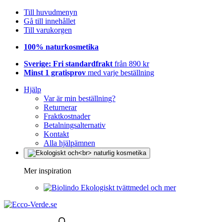
Till huvudmenyn
Gå till innehållet
Till varukorgen
100% naturkosmetika
Sverige: Fri standardfrakt
från 890 kr
Minst 1 gratisprov
med varje beställning
Hjälp
Var är min beställning?
Returnerar
Fraktkostnader
Betalningsalternativ
Kontakt
Alla hjälpämnen
Mer inspiration
Ekologiskt tvättmedel och mer