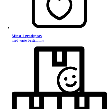
Minst 1 gratisprov
med varje beställning