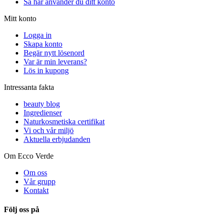
Så här använder du ditt konto
Mitt konto
Logga in
Skapa konto
Begär nytt lösenord
Var är min leverans?
Lös in kupong
Intressanta fakta
beauty blog
Ingredienser
Naturkosmetiska certifikat
Vi och vår miljö
Aktuella erbjudanden
Om Ecco Verde
Om oss
Vår grupp
Kontakt
Följ oss på