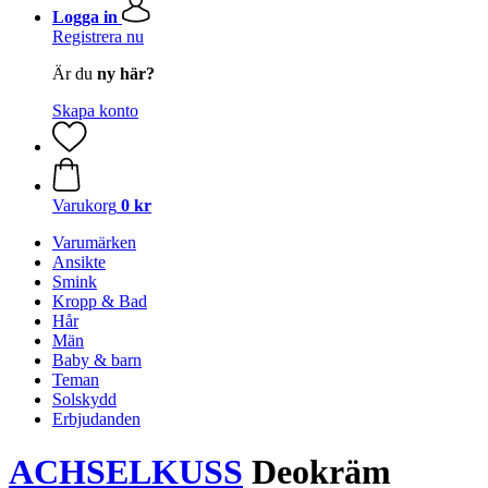
Logga in
Registrera nu
Är du
ny här?
Skapa konto
Varukorg
0 kr
Varumärken
Ansikte
Smink
Kropp & Bad
Hår
Män
Baby & barn
Teman
Solskydd
Erbjudanden
ACHSELKUSS
Deokräm