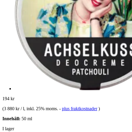
194 kr
(
3 880 kr / l
, inkl. 25% moms.
-
plus fraktkostnader
)
Innehåll:
50 ml
I lager