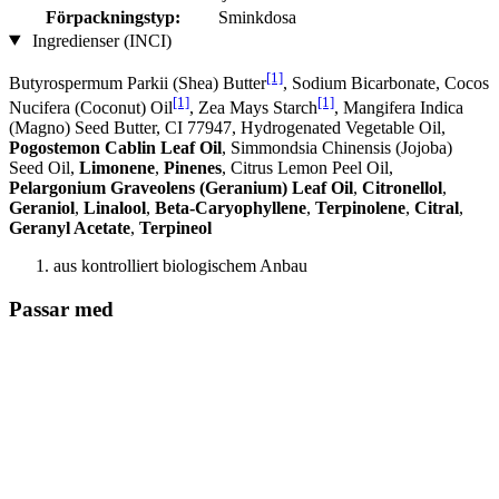
Förpackningstyp:
Sminkdosa
Ingredienser (INCI)
[1]
Butyrospermum Parkii (Shea) Butter
, Sodium Bicarbonate, Cocos
[1]
[1]
Nucifera (Coconut) Oil
, Zea Mays Starch
, Mangifera Indica
(Magno) Seed Butter, CI 77947, Hydrogenated Vegetable Oil,
Pogostemon Cablin Leaf Oil
, Simmondsia Chinensis (Jojoba)
Seed Oil,
Limonene
,
Pinenes
, Citrus Lemon Peel Oil,
Pelargonium Graveolens (Geranium) Leaf Oil
,
Citronellol
,
Geraniol
,
Linalool
,
Beta-Caryophyllene
,
Terpinolene
,
Citral
,
Geranyl Acetate
,
Terpineol
aus kontrolliert biologischem Anbau
Passar med