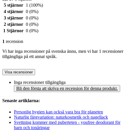
5 stjärnor
1
(100%)
4 stjärnor
0
(0%)
3 stjärnor
0
(0%)
2 stjärnor
0
(0%)
1 Stjärnor
0
(0%)
1
recension
Vi har inga recensioner på svenska ännu, men vi har 1 recensioner
tillgängliga på ett annat språk.
Visa recensioner
Inga recensioner tillgängliga
Bli den första att skriva en recension för denna produkt.
Senaste artiklarna:
Personlig hygien kan också vara bra för planeten
Naturlig färgvariation: naturkosmetik och nagellack
Svettning kommer med puberteten - youfree deodorant för
barn och tonåringar